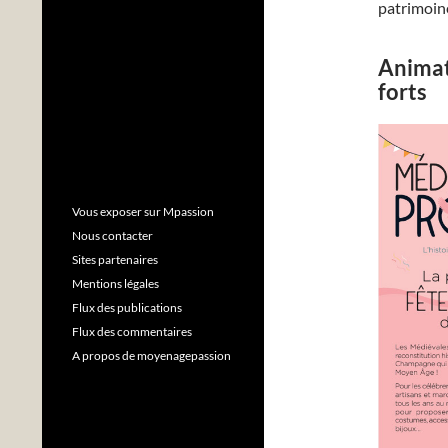
patrimoine
Animat
forts
Vous exposer sur Mpassion
Nous contacter
Sites partenaires
Mentions légales
Flux des publications
Flux des commentaires
A propos de moyenagepassion