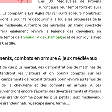
Ces 39 Médiévales de Provins
auront aussi leur temps forts et leurs
s. La compagnie
Les
Aigles des remparts
et leurs nombreux
ront là pour faire découvrir à la foule les prouesses de la
ie médiévale. A l’ombre des murailles, un grand spectacle
fera également revivre la légende des chevaliers, en
le temps de
Thibaud IV de Champagne
et de son idylle avec
 Castille.
nts, combats en armure & jeux médiévaux
t de vue plus martial, des démonstrations de machines de
ttendront les visiteurs et on pourra compter sur les
campements de reconstituteurs pour revivre au temps de
ie, de la chevalerie et des combats en armure. A ces
, viendront encore s’ajouter des divertissements et ateliers
plus grands comme pour les plus petits : jeux médiévaux,
oie grandeur nature, escape game, ferme, …