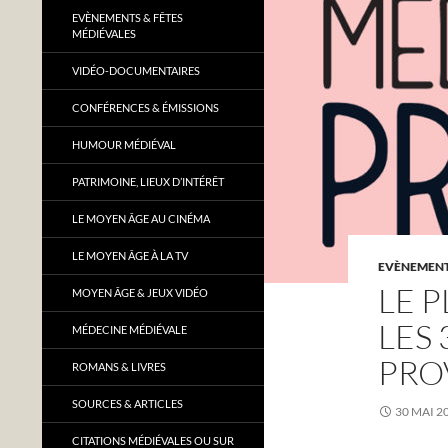
EVÈNEMENTS & FÊTES
MÉDIÉVALES
VIDÉO-DOCUMENTAIRES
CONFÉRENCES & ÉMISSIONS
HUMOUR MÉDIÉVAL
PATRIMOINE, LIEUX D’INTÉRÊT
LE MOYEN ÂGE AU CINÉMA
LE MOYEN ÂGE À LA TV
EVÈNEMENTS
LE 
MOYEN ÂGE & JEUX VIDÉO
LES
MÉDECINE MÉDIÉVALE
PRO
ROMANS & LIVRES
SOURCES & ARTICLES
30 MAI 2
CITATIONS MÉDIÉVALES OU SUR