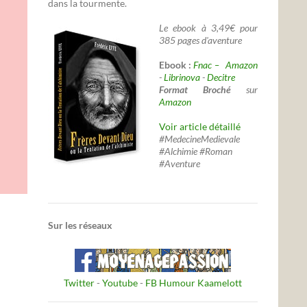
dans la tourmente.
Le ebook à 3,49€ pour
385 pages d'aventure
Ebook :
Fnac –
Amazon
-
Librinova
-
Decitre
Format Broché
sur
Amazon
Voir article détaillé
#MedecineMedievale
#Alchimie #Roman
#Aventure
Sur les réseaux
Twitter
-
Youtube
-
FB Humour Kaamelott