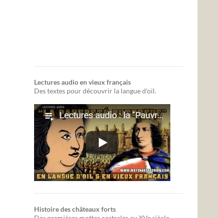
Lectures audio en vieux français
Des textes pour découvrir la langue d'oïl.
Histoire des châteaux forts
Des premières mottes castrales au XVe siècle