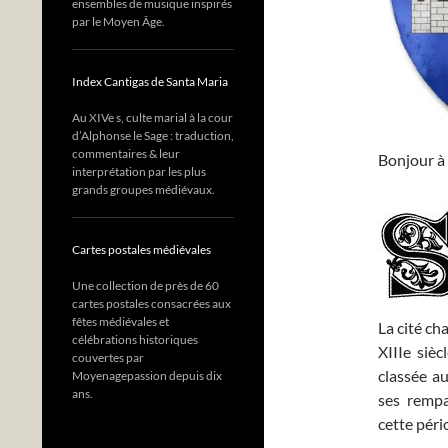
ensembles de musique inspirés
par le Moyen Âge.
Index Cantigas de Santa Maria
Au XIVe s, culte marial à la cour
d’Alphonse le Sage : traduction,
commentaires & leur
Bonjour à 
interprétation par les plus
grands groupes médiévaux.
Cartes postales médiévales
Une collection de près de 60
cartes postales consacrées aux
fêtes médiévales et
La cité ch
célébrations historiques
XIIIe sièc
couvertes par
classée a
Moyenagepassion depuis dix
ans.
ses rempa
cette pér