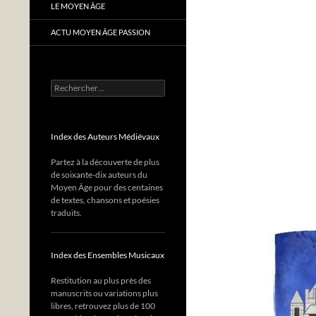
LE MOYEN ÂGE
ACTU MOYEN ÂGE PASSION
Rechercher :
Index des Auteurs Médiévaux
Partez à la découverte de plus
de soixante-dix auteurs du
Moyen Âge pour des centaines
de textes, chansons et poésies
traduits.
Index des Ensembles Musicaux
Restitution au plus près des
manuscrits ou variations plus
libres, retrouvez plus de 100