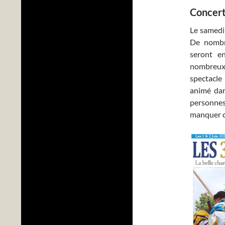
Concert
Le samedi 
De nombr
seront en
nombreux
spectacle
animé dan
personne
manquer c