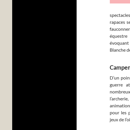
spectacle
rapaces se
fauconner
équestre 
évoquant 
Blanche de
Campeme
D’un poin
guerre a
nombreux 
l’archer
animations
pour les 
jeux de l’