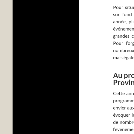
Pour situ
sur fond
année, pl
événement
grandes c
Pour l’or
nombreux 
mais égal
Au pr
Provi
Cette ann
programmat
envier aux
évoquer l
de nombre
l’événemen