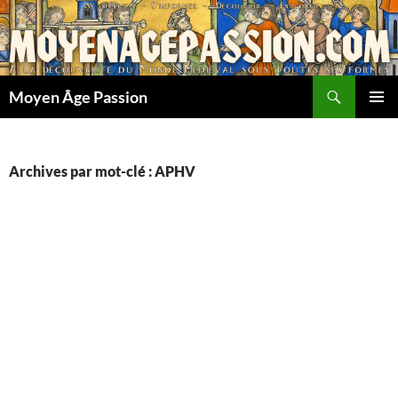
Aller
au
contenu
Recherche
Moyen Âge Passion
MENU
PRINCI
Archives par mot-clé : APHV