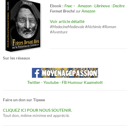
Ebook :
Fnac –
Amazon
-
Librinova
-
Decitre
Format Broché
sur
Amazon
Voir article détaillé
#MedecineMedievale #Alchimie #Roman
#Aventure
Sur les réseaux
Twitter
-
Youtube
-
FB Humour Kaamelott
Faire un don sur Tipeee
CLIQUEZ ICI POUR NOUS SOUTENIR.
Tout don, même minime est apprécié.