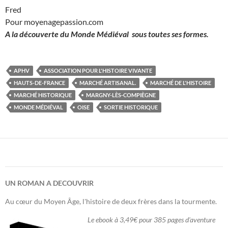
Fred
Pour moyenagepassion.com
A la découverte du Monde Médiéval sous toutes ses formes.
APHV
ASSOCIATION POUR L'HISTOIRE VIVANTE
HAUTS-DE-FRANCE
MARCHÉ ARTISANAL.
MARCHÉ DE L'HISTOIRE
MARCHÉ HISTORIQUE
MARGNY-LÈS-COMPIÈGNE
MONDE MÉDIÉVAL
OISE
SORTIE HISTORIQUE
UN ROMAN A DECOUVRIR
Au cœur du Moyen Âge, l'histoire de deux frères dans la tourmente.
Le ebook à 3,49€ pour 385 pages d'aventure