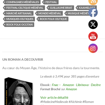
COMPAGNIES MÉDIÉVALES
FESTIVAL
FESTIVAL CELTIQUE MÉDIÉVAL
GUILLAUME BRIAT
KAAMELOTT
MARCHÉ ARTISANAL
MONDE MÉDIÉVAL
MUSIQUE MÉDIÉVALE
MUSIQUES CELTIQUES
ROCK FOLK CELTIQUE
ROCK FOLK OCCITAN
UN ROMAN A DECOUVRIR
Au cœur du Moyen Âge, l'histoire de deux frères dans la tourmente.
Le ebook à 3,49€ pour 385 pages d'aventure
Ebook :
Fnac –
Amazon
-
Librinova
-
Decitre
Format Broché
sur
Amazon
Voir article détaillé
#MedecineMedievale #Alchimie #Roman