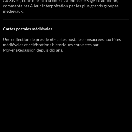
Au XIVe s, culte marial à la cour d’Alphonse le Sage : traduction,
commentaires & leur interprétation par les plus grands groupes
médiévaux.
Cartes postales médiévales
Une collection de près de 60 cartes postales consacrées aux fêtes
médiévales et célébrations historiques couvertes par
Moyenagepassion depuis dix ans.