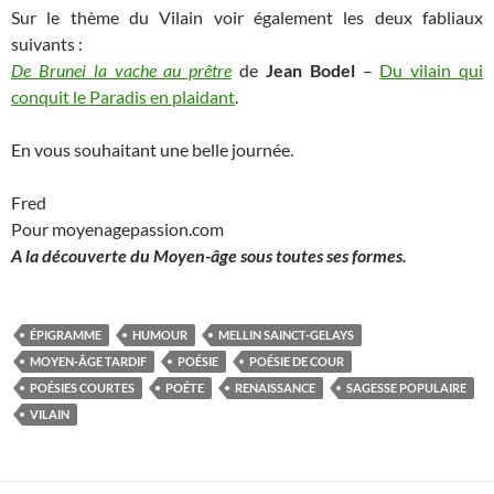
Sur le thème du Vilain voir également les deux fabliaux
suivants :
De Brunei la vache au prêtre
de
Jean Bodel
–
Du vilain qui
conquit le Paradis en plaidant
.
En vous souhaitant une belle journée.
Fred
Pour moyenagepassion.com
A la découverte du Moyen-âge sous toutes ses formes.
ÉPIGRAMME
HUMOUR
MELLIN SAINCT-GELAYS
MOYEN-ÂGE TARDIF
POÉSIE
POÉSIE DE COUR
POÉSIES COURTES
POÉTE
RENAISSANCE
SAGESSE POPULAIRE
VILAIN