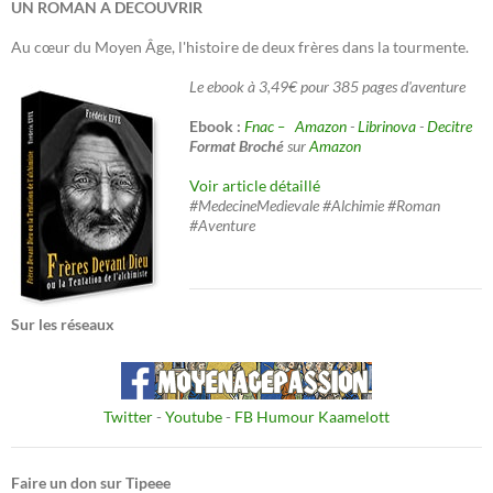
UN ROMAN A DECOUVRIR
Au cœur du Moyen Âge, l'histoire de deux frères dans la tourmente.
Le ebook à 3,49€ pour 385 pages d'aventure
Ebook :
Fnac –
Amazon
-
Librinova
-
Decitre
Format Broché
sur
Amazon
Voir article détaillé
#MedecineMedievale #Alchimie #Roman
#Aventure
Sur les réseaux
Twitter
-
Youtube
-
FB Humour Kaamelott
Faire un don sur Tipeee