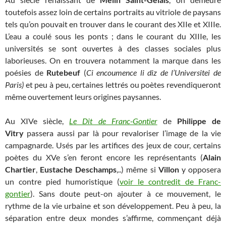
toutefois assez loin de certains portraits au vitriole de paysans
tels qu’on pouvait en trouver dans le courant des XIIe et XIIIe.
L’eau a coulé sous les ponts ; dans le courant du XIIIe, les
universités se sont ouvertes à des classes sociales plus
laborieuses. On en trouvera notamment la marque dans les
poésies de
Rutebeuf
(
Ci encoumence li diz de l’Universitei de
Paris)
et peu à peu, certaines lettrés ou poètes revendiqueront
même ouvertement leurs origines paysannes.
Au XIVe siècle,
Le Dit de Franc-Gontier
de
Philippe de
Vitry
passera aussi par là pour revaloriser l’image de la vie
campagnarde. Usés par les artifices des jeux de cour, certains
poètes du XVe s’en feront encore les représentants (
Alain
Chartier
,
Eustache Deschamps
,..) même si
Villon
y opposera
un contre pied humoristique (
voir le contredit de Franc-
gontier
). Sans doute peut-on ajouter à ce mouvement, le
rythme de la vie urbaine et son développement. Peu à peu, la
séparation entre deux mondes s’affirme, commençant déjà