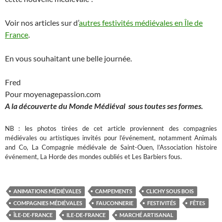
Voir nos articles sur d’
autres festivités médiévales en Île de
France
.
En vous souhaitant une belle journée.
Fred
Pour moyenagepassion.com
A la découverte du
M
onde Médiéval sous toutes ses formes.
NB : les photos tirées de cet article proviennent des compagnies
médiévales ou artistiques invités pour l’événement, notamment Animals
and Co, La Compagnie médiévale de Saint-Ouen, l’Association histoire
événement, La Horde des mondes oubliés et Les Barbiers fous.
ANIMATIONS MÉDIÉVALES
CAMPEMENTS
CLICHY SOUS BOIS
COMPAGNIES MÉDIÉVALES
FAUCONNERIE
FESTIVITÉS
FÊTES
ÎLE-DE-FRANCE
ILE-DE-FRANCE
MARCHÉ ARTISANAL