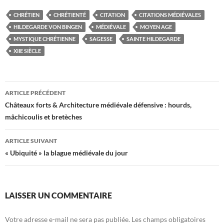
CHRÉTIEN
CHRÉTIENTÉ
CITATION
CITATIONS MÉDIÉVALES
HILDEGARDE VON BINGEN
MÉDIÉVALE
MOYEN AGE
MYSTIQUE CHRÉTIENNE
SAGESSE
SAINTE HILDEGARDE
XIIE SIÈCLE
Navigation
ARTICLE PRÉCÉDENT
des
Châteaux forts & Architecture médiévale défensive : hourds,
mâchicoulis et bretèches
articles
ARTICLE SUIVANT
« Ubiquité » la blague médiévale du jour
LAISSER UN COMMENTAIRE
Votre adresse e-mail ne sera pas publiée.
Les champs obligatoires