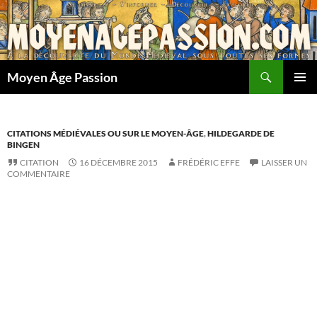
Aller
au
contenu
Recherche
Moyen Âge Passion
MENU
PRINCI
CITATIONS MÉDIÉVALES OU SUR LE MOYEN-ÂGE
,
HILDEGARDE DE
BINGEN
CITATION
16 DÉCEMBRE 2015
FRÉDÉRIC EFFE
LAISSER UN
COMMENTAIRE