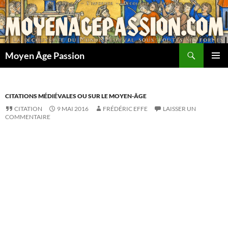
Aller
au
contenu
Recherche
Moyen Âge Passion
MENU
PRINCI
CITATIONS MÉDIÉVALES OU SUR LE MOYEN-ÂGE
CITATION
9 MAI 2016
FRÉDÉRIC EFFE
LAISSER UN
COMMENTAIRE