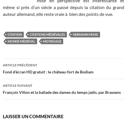
mise en perspective est intéressante et
même si près d’un siècle a passé depuis la citation du grand
auteur allemand, elle reste vraie à bien des points de vue.
CITATION
CITATIONS MÉDIÉVALES
HERMANN HESSE
MONDE MÉDIÉVAL
MOYEN AGE
Navigation
ARTICLE PRÉCÉDENT
des
Fond d’écran HD gratuit : le château-fort de Bodiam
articles
ARTICLE SUIVANT
François Villon et la ballade des dames du temps jadis, par Brassens
LAISSER UN COMMENTAIRE