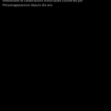
médiévales et célébrations historiques couvertes par
Moyenagepassion depuis dix ans.