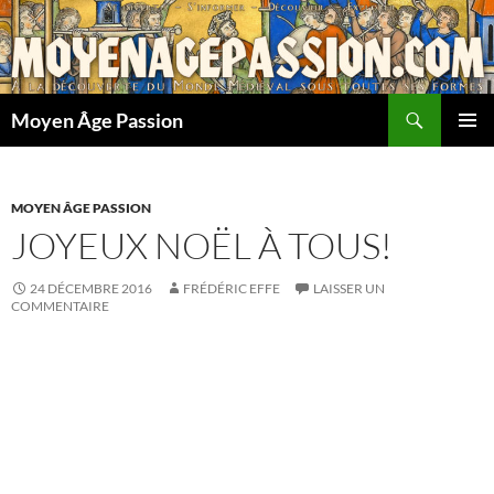
Aller
au
contenu
Recherche
Moyen Âge Passion
MENU
PRINCI
MOYEN ÂGE PASSION
JOYEUX NOËL À TOUS!
24 DÉCEMBRE 2016
FRÉDÉRIC EFFE
LAISSER UN
COMMENTAIRE