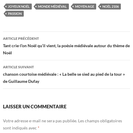
JOYEUX NOËL
MONDE MÉDIÉVAL
MOYEN AGE
NOËL 2106
PASSION
Navigation
ARTICLE PRÉCÉDENT
des
Tant crie-l’on Noël qu’il vient, la poésie médiévale autour du thème de
Noël
articles
ARTICLE SUIVANT
chanson courtoise médiévale : « La belle se sied au pied de la tour »
de Guillaume Dufay
LAISSER UN COMMENTAIRE
Votre adresse e-mail ne sera pas publiée.
Les champs obligatoires
sont indiqués avec
*