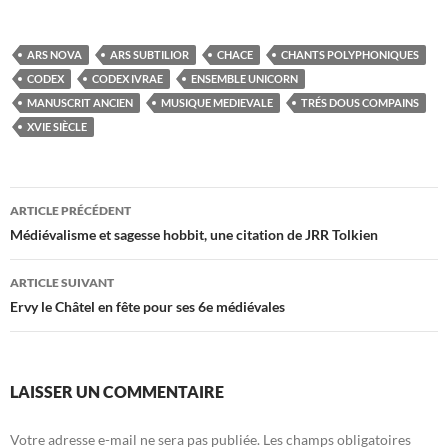
ARS NOVA
ARS SUBTILIOR
CHACE
CHANTS POLYPHONIQUES
CODEX
CODEX IVRAE
ENSEMBLE UNICORN
MANUSCRIT ANCIEN
MUSIQUE MEDIEVALE
TRÉS DOUS COMPAINS
XVIE SIÈCLE
Navigation
ARTICLE PRÉCÉDENT
des
Médiévalisme et sagesse hobbit, une citation de JRR Tolkien
articles
ARTICLE SUIVANT
Ervy le Châtel en fête pour ses 6e médiévales
LAISSER UN COMMENTAIRE
Votre adresse e-mail ne sera pas publiée.
Les champs obligatoires