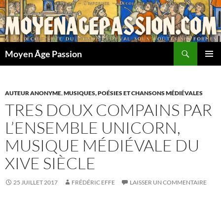
Aller
au
contenu
Recherche
Moyen Âge Passion
MENU
PRINCI
AUTEUR ANONYME
,
MUSIQUES, POÉSIES ET CHANSONS MÉDIÉVALES
TRES DOUX COMPAINS PAR
L’ENSEMBLE UNICORN,
MUSIQUE MÉDIÉVALE DU
XIVE SIÈCLE
25 JUILLET 2017
FRÉDÉRIC EFFE
LAISSER UN COMMENTAIRE