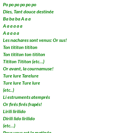
Po po po po po po
Dies, Tant douce destinée
Ba ba ba A a a
A a a a a a
A a a a a
Les nachares sont venus: Or sus!
Ton tititon tititon
Ton tititon ton tititon
Tititon Tititon (etc…)
Or avant, la cournamuse!
Ture lure Tarelure
Ture lure Ture lure
(etc..)
Li estruments atemprés
Or firés firés frapés!
Lirili lirilido
Dirili lido lirilido
(etc…)
Pour vous est la matinée