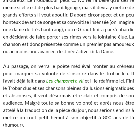
même si elle est de plus haut lignage, mais il devra y mettre de
grands efforts s’il veut aboutir. D’abord circonspect et un peu
honteux devant ce songe et sa convoitise insensée (on imagine
une dame de très haut rang), notre Giraut finira par s’enhardir
en décidant de faire porter ses rimes vers la lointaine élue. La
chanson est donc présentée comme un premier pas amoureux
ou au moins une avancée, destinée à divertir la Dame.
Au passage, on verra le poète médiéval monter au créneau
pour marquer sa volonté de s’inscrire dans le Trobar leu. Il
l’avait déjà fait dans
Leu chansonet’e vil
et il le réaffirme ici. Fini
le Trobar clus et ses chansons pleines d’allusions énigmatiques
et absconses, il veut désormais être clair et compris de son
audience. Malgré toute sa bonne volonté et après nous être
attelé à la traduction de la pièce du jour, nous serions enclins à
mettre un tout petit bémol à son objectif à 800 ans de là
(humour).