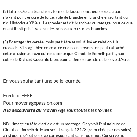
(2)
Littré. Oiseau branchier : terme de fauconnerie, jeune oiseau qui,
n’ayant point encore de force, vole de branche en branche en sortant du
nid. Historique XIVe s . L’esprevier est dit branchier ou ramage, pour ce que,
quant il soit pris, il vole sur les rainceaux ou sur les branches.
(3)
Passatge
: traversée, mais peut être aussi utilisé en relation à la
croisade. S’il s’agit bien de cela, ce que nous croyons, on peut rattaché
cette allusion au razo qui nous conte que Giraut de Bornelh partit, aux
côtés de
Richard Coeur de Lion,
pour la 3ème croisade et le siège d’Acre.
En vous souhaitant une belle journée.
Frédéric EFFE
Pour moyenagepassion.com
A la découverte du Moyen
Â
ge sous toutes ses formes
NB : l’image en tête d’article est un montage. On y voit l’enluminure de
Giraut de Bornelh du Manuscrit Français 12473 (retouchée par nos soins)
ainsi que le début de page correspondant dans l’ouvrage. Conservé au