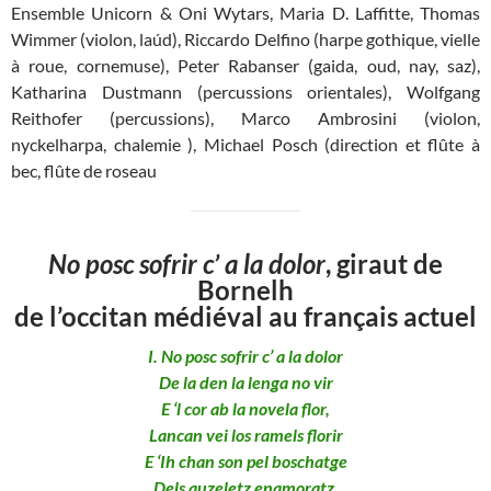
Ensemble Unicorn & Oni Wytars, Maria D. Laffitte, Thomas
Wimmer (violon, laúd), Riccardo Delfino (harpe gothique, vielle
à roue, cornemuse), Peter Rabanser (gaida, oud, nay, saz),
Katharina Dustmann (percussions orientales), Wolfgang
Reithofer (percussions), Marco Ambrosini (violon,
nyckelharpa, chalemie ), Michael Posch (direction et flûte à
bec, flûte de roseau
No posc sofrir c’ a la dolor
, giraut de
Bornelh
de l’occitan médiéval au français actuel
I. No posc sofrir c’ a la dolor
De la den la lenga no vir
E ‘l cor ab la novela flor,
Lancan vei los ramels florir
E ‘Ih chan son pel boschatge
Dels auzeletz enamoratz,