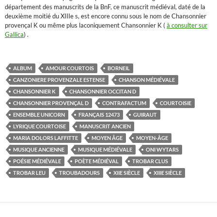
département des manuscrits de la BnF, ce manuscrit médiéval, daté de la
deuxième moitié du XIIIe s, est encore connu sous le nom de Chansonnier
provençal K ou même plus laconiquement Chansonnier K (
à consulter sur
Gallica
) .
ALBUM
AMOUR COURTOIS
BORNEIL
CANZONIERE PROVENZALE ESTENSE
CHANSON MÉDIÉVALE
CHANSONNIER K
CHANSONNIER OCCITAN D
CHANSONNIER PROVENÇAL D
CONTRAFACTUM
COURTOISIE
ENSEMBLE UNICORN
FRANÇAIS 12473
GUIRAUT
LYRIQUE COURTOISE
MANUSCRIT ANCIEN
MARIA DOLORS LAFFITTE
MOYEN ÂGE
MOYEN-ÂGE
MUSIQUE ANCIENNE
MUSIQUE MÉDIÉVALE
ONI WYTARS
POÉSIE MÉDIÉVALE
POÈTE MÉDIÉVAL
TROBAR CLUS
TROBAR LEU
TROUBADOURS
XIIE SIÈCLE
XIIIE SIÈCLE