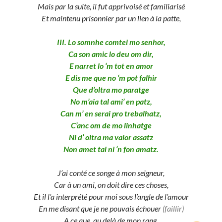
Mais par la suite, il fut apprivoisé et familiarisé
Et maintenu prisonnier par un lien à la patte,
III. Lo somnhe comtei mo senhor,
Ca son amic lo deu om dir,
E narret lo ‘m tot en amor
E dis me que no ‘m pot falhir
Que d’oltra mo paratge
No m’aia tal ami’ en patz,
Can m’ en serai pro trebalhatz,
C’anc om de mo linhatge
Ni d’ oltra ma valor assatz
Non amet tal ni ‘n fon amatz.
J’ai conté ce songe à mon seigneur,
Car à un ami, on doit dire ces choses,
Et il l’a interprété pour moi sous l’angle de l’amour
En me disant que je ne pouvais échouer
(faillir)
A ce que, au delà de mon rang,