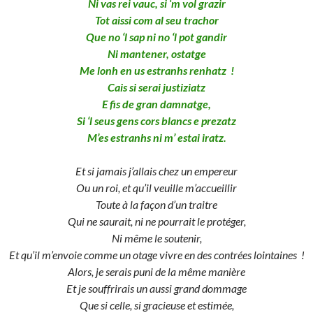
Ni vas rei vauc, si ‘m vol grazir
Tot aissi com al seu trachor
Que no ‘l sap ni no ‘l pot gandir
Ni mantener, ostatge
Me lonh en us estranhs renhatz !
Cais si serai justiziatz
E fis de gran damnatge,
Si ‘l seus gens cors blancs e prezatz
M’es estranhs ni m’ estai iratz.
Et si jamais j’allais chez un empereur
Ou un roi, et qu’il veuille m’accueillir
Toute à la façon d’un traitre
Qui ne saurait, ni ne pourrait le protéger,
Ni même le soutenir,
Et qu’il m’envoie comme un otage vivre en des contrées lointaines !
Alors, je serais puni de la même manière
Et je souffrirais un aussi grand dommage
Que si celle, si gracieuse et estimée,