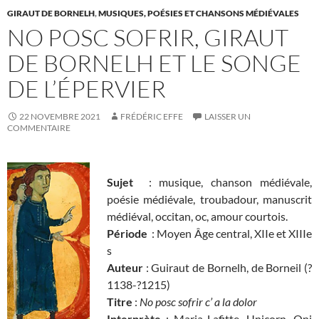
GIRAUT DE BORNELH
,
MUSIQUES, POÉSIES ET CHANSONS MÉDIÉVALES
NO POSC SOFRIR, GIRAUT
DE BORNELH ET LE SONGE
DE L’ÉPERVIER
22 NOVEMBRE 2021
FRÉDÉRIC EFFE
LAISSER UN
COMMENTAIRE
Sujet
: musique, chanson médiévale,
poésie médiévale, troubadour, manuscrit
médiéval, occitan, oc, amour courtois.
Période
: Moyen Âge central, XIIe et XIIIe
s
Auteur
: Guiraut de Bornelh, de Borneil (?
1138-?1215)
Titre
:
No posc sofrir c’ a la dolor
Interprète
: Maria Lafitte, Unicorn, Oni