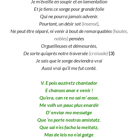
Je m’éveille en soupir et en lamentation
Et je tiens ce songe pour grande folie
Qui ne pourra jamais advenir.
Pourtant, un désir sot
(insensé)
,
Ne peut être séparé, ni venir à bout de remarquables
(hautes,
nobles)
pensées
Orgueilleuses et démesurées,
De sorte qu’après notre traversée
(croisade)
(3)
Je sais que le songe deviendra vrai
Aussi vrai qu’il me fut conté.
V. E pois auziretz chantador
E chansos anar e venir !
Qu’era, can re no sai m’ assor,
Me volh un pauc plus enardir
D’ enviar mo messatge
Que ‘ns porte nostras amistatz.
Que sai n’es facha la meitatz,
Mas de leis no n’ai gatge