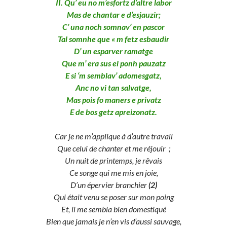
II. Qu’ eu no m’esfortz d’altre labor
Mas de chantar e d’esjauzir;
C’ una noch somnav’ en pascor
Tal somnhe que « m fetz esbaudir
D’ un esparver ramatge
Que m’ era sus el ponh pauzatz
E si ‘m semblav’ adomesgatz,
Anc no vi tan salvatge,
Mas pois fo maners e privatz
E de bos getz apreizonatz.
Car je ne m’applique à d’autre travail
Que celui de chanter et me réjouir ;
Un nuit de printemps, je rêvais
Ce songe qui me mis en joie,
D’un épervier branchier
(2)
Qui était venu se poser sur mon poing
Et, il me sembla bien domestiqué
Bien que jamais je n’en vis d’aussi sauvage,