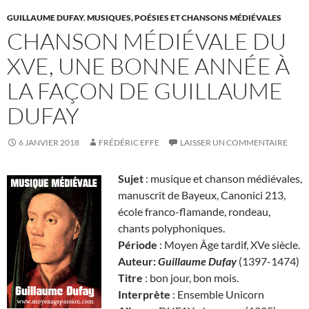
GUILLAUME DUFAY
,
MUSIQUES, POÉSIES ET CHANSONS MÉDIÉVALES
CHANSON MÉDIÉVALE DU
XVE, UNE BONNE ANNÉE À
LA FAÇON DE GUILLAUME
DUFAY
6 JANVIER 2018
FRÉDÉRIC EFFE
LAISSER UN COMMENTAIRE
Sujet
: musique et chanson médiévales,
manuscrit de Bayeux, Canonici 213,
école franco-flamande, rondeau,
chants polyphoniques.
Période
: Moyen Âge tardif, XVe siècle.
Auteur:
Guillaume Dufay
(1397-1474)
Titre
: bon jour, bon mois.
Interprète
: Ensemble Unicorn