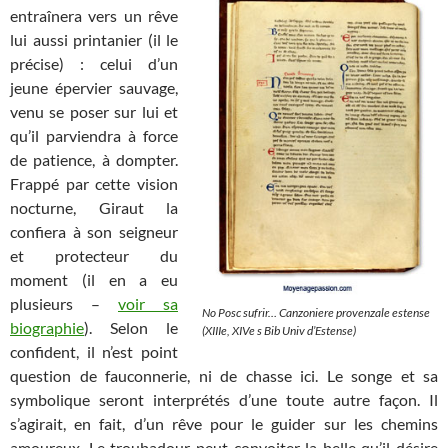
entraînera vers un rêve
lui aussi printanier (il le
précise) : celui d’un
jeune épervier sauvage,
venu se poser sur lui et
qu’il parviendra à force
de patience, à dompter.
Frappé par cette vision
nocturne, Giraut la
confiera à son seigneur
et protecteur du
moment (il en a eu
plusieurs –
voir sa
No Posc sufrir… Canzoniere provenzale estense
biographie
). Selon le
(XIIIe, XIVe s Bib Univ d’Estense)
confident, il n’est point
question de fauconnerie, ni de chasse ici. Le songe et sa
symbolique seront interprétés d’une toute autre façon. Il
s’agirait, en fait, d’un rêve pour le guider sur les chemins
amoureux. Le troubadour peut convoiter la belle qu’il désire