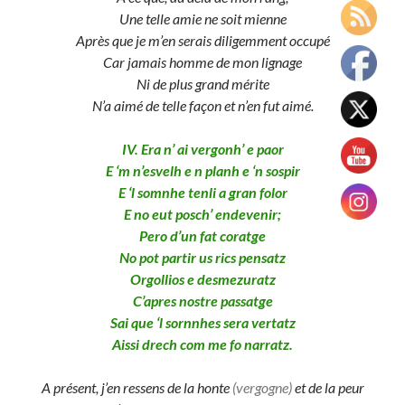
Une telle amie ne soit mienne
Après que je m’en serais diligemment occupé
Car jamais homme de mon lignage
Ni de plus grand mérite
N’a aimé de telle façon et n’en fut aimé.
IV. Era n’ ai vergonh’ e paor
E ‘m n’esvelh e n planh e ‘n sospir
E ‘l somnhe tenli a gran folor
E no eut posch’ endevenir;
Pero d’un fat coratge
No pot partir us rics pensatz
Orgollios e desmezuratz
C’apres nostre passatge
Sai que ‘l sornnhes sera vertatz
Aissi drech com me fo narratz.
A présent, j’en ressens de la honte
(vergogne)
et de la peur