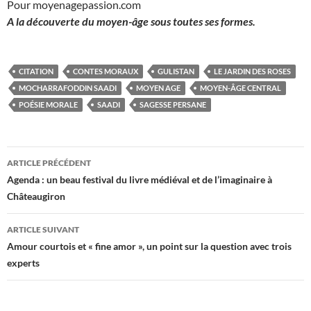
Pour moyenagepassion.com
A la découverte du moyen-âge sous toutes ses formes.
CITATION
CONTES MORAUX
GULISTAN
LE JARDIN DES ROSES
MOCHARRAFODDIN SAADI
MOYEN AGE
MOYEN-ÂGE CENTRAL
POÉSIE MORALE
SAADI
SAGESSE PERSANE
Navigation
ARTICLE PRÉCÉDENT
des
Agenda : un beau festival du livre médiéval et de l’imaginaire à
Châteaugiron
articles
ARTICLE SUIVANT
Amour courtois et « fine amor », un point sur la question avec trois
experts