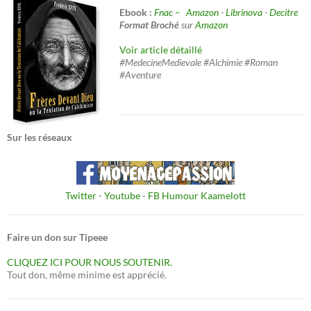
Ebook :
Fnac –
Amazon
-
Librinova
-
Decitre
Format Broché
sur
Amazon
Voir article détaillé
#MedecineMedievale #Alchimie #Roman
#Aventure
Sur les réseaux
Twitter
-
Youtube
-
FB Humour Kaamelott
Faire un don sur Tipeee
CLIQUEZ ICI POUR NOUS SOUTENIR.
Tout don, même minime est apprécié.