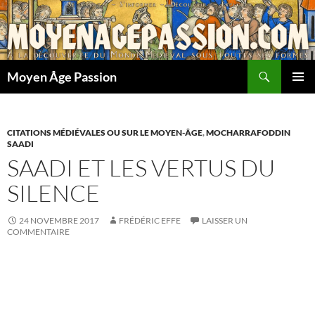
Aller
au
contenu
Recherche
Moyen Âge Passion
MENU
PRINCI
CITATIONS MÉDIÉVALES OU SUR LE MOYEN-ÂGE
,
MOCHARRAFODDIN
SAADI
SAADI ET LES VERTUS DU
SILENCE
24 NOVEMBRE 2017
FRÉDÉRIC EFFE
LAISSER UN
COMMENTAIRE