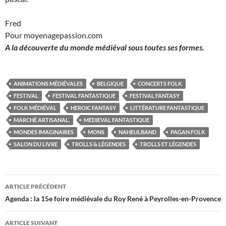
Fred
Pour moyenagepassion.com
A la découverte du monde médiéval sous toutes ses formes.
ANIMATIONS MÉDIÉVALES
BELGIQUE
CONCERTS FOLK
FESTIVAL
FESTIVAL FANTASTIQUE
FESTIVAL FANTASY
FOLK MÉDIÉVAL
HEROIC FANTASY
LITTÉRATURE FANTASTIQUE
MARCHÉ ARTISANAL.
MEDIEVAL FANTASTIQUE
MONDES IMAGINAIRES
MONS
NAHEULBAND
PAGAN FOLK
SALON DU LIVRE
TROLLS & LÉGENDES
TROLLS ET LÉGENDES
Navigation
ARTICLE PRÉCÉDENT
des
Agenda : la 15e foire médiévale du Roy René à Peyrolles-en-Provence
articles
ARTICLE SUIVANT