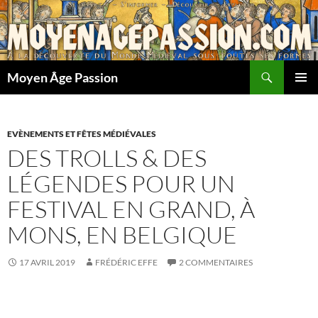
Aller
au
contenu
Recherche
Moyen Âge Passion
MENU
PRINCI
EVÈNEMENTS ET FÊTES MÉDIÉVALES
DES TROLLS & DES
LÉGENDES POUR UN
FESTIVAL EN GRAND, À
MONS, EN BELGIQUE
17 AVRIL 2019
FRÉDÉRIC EFFE
2 COMMENTAIRES