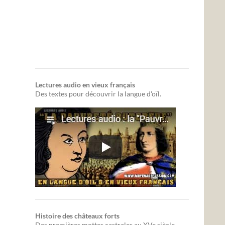
Lectures audio en vieux français
Des textes pour découvrir la langue d'oïl.
Histoire des châteaux forts
Des premières mottes castrales au XVe siècle