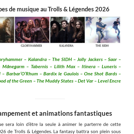
pes de musique au Trolls & Légendes 2026
oryhammer – Kalandra – The SIDH – Jolly Jackers – Saor –
– Månegarm – Tabernis – Lilith Max – Itinera – Luneris –
– Barbar’O’Rhum – Bardix le Gaulois – One Shot Bards –
ood of the Green – The Muddy States – Det Var – Level Encre
ampement et animations fantastiques
e sera loin d’être la seule à animer le parterre de cette
026 de Trolls & Légendes. La fantasy battra son plein sous