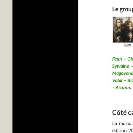
Le grou
Faun – Gl
Sylvaine 
Magoyond 
Valar – Bl
– Arrünn
.
Côté c
La musiqu
édition 2