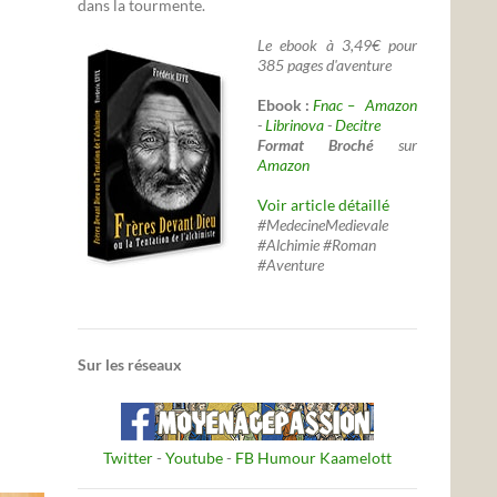
dans la tourmente.
Le ebook à 3,49€ pour
385 pages d'aventure
Ebook :
Fnac –
Amazon
-
Librinova
-
Decitre
Format Broché
sur
Amazon
Voir article détaillé
#MedecineMedievale
#Alchimie #Roman
#Aventure
Sur les réseaux
Twitter
-
Youtube
-
FB Humour Kaamelott