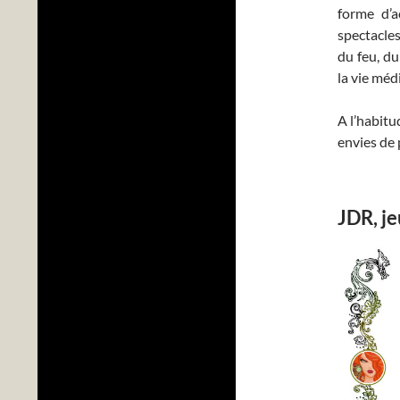
forme d’a
spectacle
du feu, du
la vie méd
A l’habitu
envies de 
JDR, j