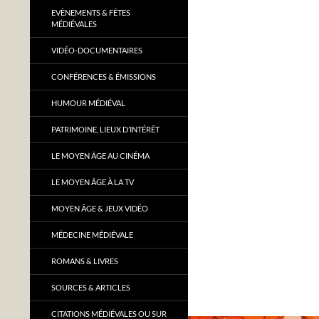
EVÈNEMENTS & FÊTES
MÉDIÉVALES
VIDÉO-DOCUMENTAIRES
CONFÉRENCES & ÉMISSIONS
HUMOUR MÉDIÉVAL
PATRIMOINE, LIEUX D’INTÉRÊT
LE MOYEN ÂGE AU CINÉMA
LE MOYEN ÂGE À LA TV
MOYEN ÂGE & JEUX VIDÉO
MÉDECINE MÉDIÉVALE
ROMANS & LIVRES
SOURCES & ARTICLES
CITATIONS MÉDIÉVALES OU SUR