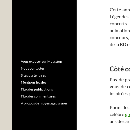
Cette ann
Légendes c
concerts
animatio
concours, 
de la BD et
Vous exposer sur Mpassion
Côté c
Nous contacter
Sites partenaires
Pas de gr
Mentions légales
vous de c
Flux des publications
inspirées 
Flux des commentaires
A propos de moyenagepassion
Parmi les
célèbre
gr
ans de car