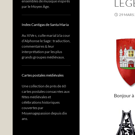
LÉG
ensembles de musique inspirés
par le Moyen Âge.
29 MARS 
Index Cantigas de Santa Maria
Au XIVe s, culte marial à la cour
d’Alphonse le Sage : traduction,
commentaires & leur
interprétation par les plus
grands groupes médiévaux.
Cartes postales médiévales
Une collection de près de 60
cartes postales consacrées aux
Bonjour à 
fêtes médiévales et
célébrations historiques
couvertes par
Moyenagepassion depuis dix
ans.