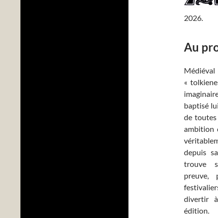
2026.
Au pr
Médiéval 
« tolkien
imaginaire
baptisé lu
de toutes
ambition 
véritabl
depuis sa
trouve s
preuve,
festival
divertir 
édition.