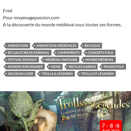
Fred
Pour moyenagepassion.com
A la découverte du monde médiéval sous toutes ses formes.
ANIMATIONS
ANIMATIONS MÉDIÉVALES
BELGIQUE
BO GAULTIER DE KERMOAL
CAMPEMENTS
CONCERTS FOLK
FESTIVAL FANTASY
MÉDIÉVAL-FANTAISIE
MONDE MÉDIÉVAL
MONDES IMAGINAIRES
MONS
NICOLAS GABION
PAGAN FOLK
SALON DU LIVRE
TROLLS & LÉGENDES
TROLLS ET LÉGENDES