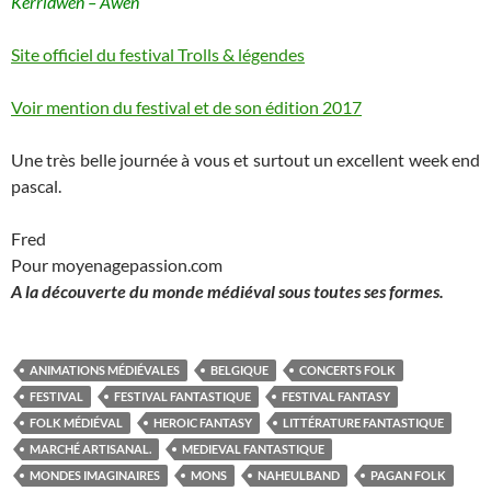
Kerridwen – Awen
Site officiel du festival Trolls & légendes
Voir mention du festival et de son édition 2017
Une très belle journée à vous et surtout un excellent week end
pascal.
Fred
Pour moyenagepassion.com
A la découverte du monde médiéval sous toutes ses formes.
ANIMATIONS MÉDIÉVALES
BELGIQUE
CONCERTS FOLK
FESTIVAL
FESTIVAL FANTASTIQUE
FESTIVAL FANTASY
FOLK MÉDIÉVAL
HEROIC FANTASY
LITTÉRATURE FANTASTIQUE
MARCHÉ ARTISANAL.
MEDIEVAL FANTASTIQUE
MONDES IMAGINAIRES
MONS
NAHEULBAND
PAGAN FOLK