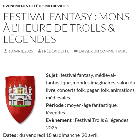
EVÈNEMENTS ET FÊTES MÉDIÉVALES
FESTIVAL FANTASY : MONS
À L’HEURE DE TROLLS &
LÉGENDES
13 AVRIL 2025
FRÉDÉRIC EFFE
LAISSER UN COMMENTAIRE
Sujet
: festival fantasy, médiéval-
fantastique, mondes imaginaires, salon du
livre, concerts folk, pagan folk, animations
médiévales.
Période
: moyen-âge fantastique,
légendes
Evènement
: Festival Trolls & légendes
2025
Dates
: du vendredi 18 au dimanche 20 avril.