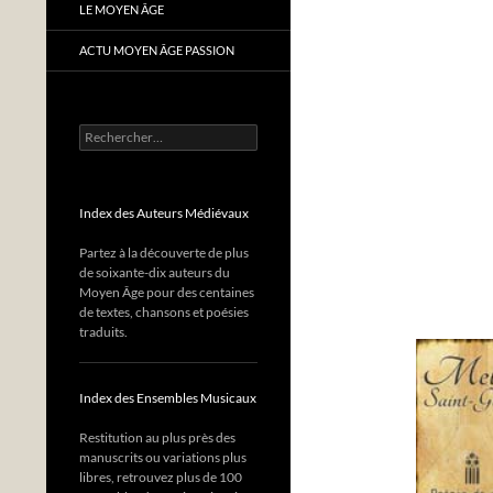
LE MOYEN ÂGE
ACTU MOYEN ÂGE PASSION
Rechercher :
Index des Auteurs Médiévaux
Partez à la découverte de plus
de soixante-dix auteurs du
Moyen Âge pour des centaines
de textes, chansons et poésies
traduits.
Index des Ensembles Musicaux
Restitution au plus près des
manuscrits ou variations plus
libres, retrouvez plus de 100