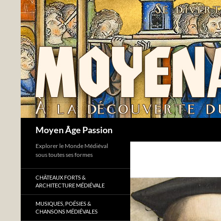
Aller
au
contenu
Recherche
Moyen Âge Passion
Explorer le Monde Médiéval
sous toutes ses formes
CHÂTEAUX FORTS &
ARCHITECTURE MÉDIÉVALE
MUSIQUES, POÉSIES &
CHANSONS MÉDIÉVALES