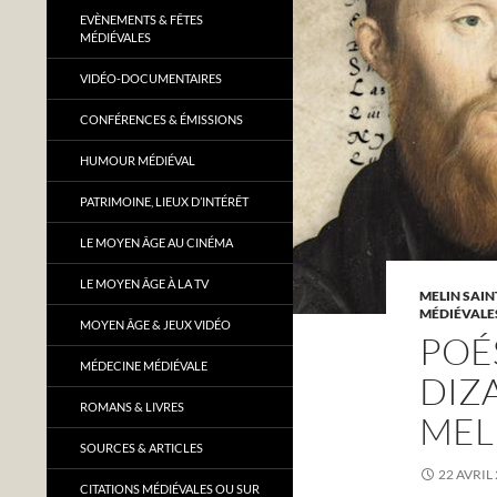
EVÈNEMENTS & FÊTES
MÉDIÉVALES
VIDÉO-DOCUMENTAIRES
CONFÉRENCES & ÉMISSIONS
HUMOUR MÉDIÉVAL
PATRIMOINE, LIEUX D’INTÉRÊT
LE MOYEN ÂGE AU CINÉMA
LE MOYEN ÂGE À LA TV
MELIN SAIN
MÉDIÉVALE
MOYEN ÂGE & JEUX VIDÉO
POÉS
MÉDECINE MÉDIÉVALE
DIZ
ROMANS & LIVRES
MEL
SOURCES & ARTICLES
22 AVRIL
CITATIONS MÉDIÉVALES OU SUR