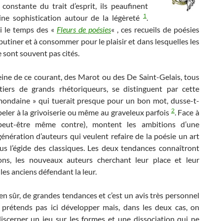
constante du trait d’esprit, ils peaufinent
1
ine sophistication autour de la légèreté
.
si le temps des «
Fleurs de poésies
« , ces recueils de poésies
butiner et à consommer pour le plaisir et dans lesquelles les
 sont souvent pas cités.
eine de ce courant, des Marot ou des De Saint-Gelais, tous
tiers de grands rhétoriqueurs, se distinguent par cette
mondaine » qui tuerait presque pour un bon mot, dusse-t-
2
peler à la grivoiserie ou même au graveleux parfois
. Face à
peut-être même contre), montent les ambitions d’une
énération d’auteurs qui veulent refaire de la poésie un art
ous l’égide des classiques. Les deux tendances connaîtront
ions, les nouveaux auteurs cherchant leur place et leur
 les anciens défendant la leur.
 bien sûr, de grandes tendances et c’est un avis très personnel
 prétends pas ici développer mais, dans les deux cas, on
discerner un jeu sur les formes et une dissociation qui ne