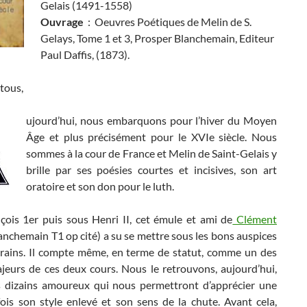
Gelais (1491-1558)
Ouvrage
:
Oeuvres Poétiques de Melin de S.
Gelays, Tome 1 et 3, Prosper Blanchemain, Editeur
Paul Daffis, (1873).
tous,
ujourd’hui, nous embarquons pour l’hiver du Moyen
Âge et plus précisément pour le XVIe siècle. Nous
sommes à la cour de France et Melin de Saint-Gelais y
brille par ses poésies courtes et incisives, son art
oratoire et son don pour le luth.
çois 1er puis sous Henri II, cet émule et ami de
Clément
anchemain T1 op cité) a su se mettre sous les bons auspices
rains. Il compte même, en terme de statut, comme un des
jeurs de ces deux cours. Nous le retrouvons, aujourd’hui,
s dizains amoureux qui nous permettront d’apprécier une
fois son style enlevé et son sens de la chute. Avant cela,