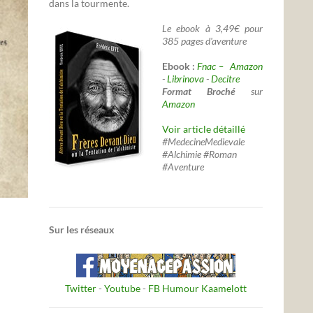
dans la tourmente.
Le ebook à 3,49€ pour
385 pages d'aventure
Ebook :
Fnac –
Amazon
-
Librinova
-
Decitre
Format Broché
sur
Amazon
Voir article détaillé
#MedecineMedievale
#Alchimie #Roman
#Aventure
Sur les réseaux
Twitter
-
Youtube
-
FB Humour Kaamelott