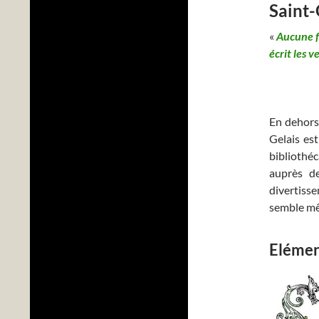
Saint-
«
Aucune fê
écrit les 
En dehors 
Gelais est
bibliothé
auprès de
divertisse
semble mêm
Elémen