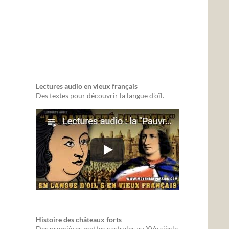
Lectures audio en vieux français
Des textes pour découvrir la langue d'oïl.
Histoire des châteaux forts
Des premières mottes castrales au XVe siècle