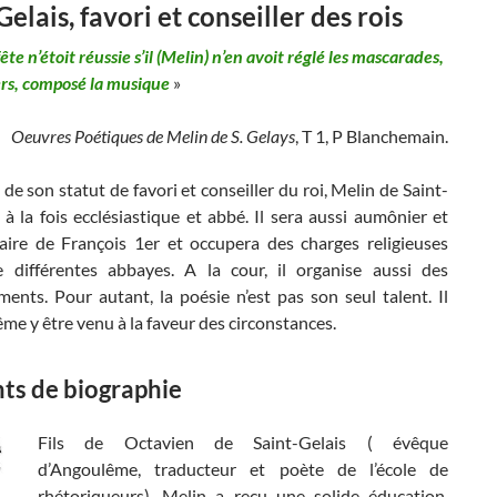
Gelais, favori et conseiller des rois
te n’étoit réussie s’il (Melin) n’en avoit réglé les mascarades,
vers, composé la musique
»
Oeuvres Poétiques de Melin de S. Gelays
, T 1, P Blanchemain.
de son statut de favori et conseiller du roi, Melin de Saint-
 à la fois ecclésiastique et abbé. Il sera aussi aumônier et
caire de François 1er et occupera des charges religieuses
 différentes abbayes. A la cour, il organise aussi des
ments. Pour autant, la poésie n’est pas son seul talent. Il
e y être venu à la faveur des circonstances.
ts de biographie
Fils de Octavien de Saint-Gelais ( évêque
d’Angoulême, traducteur et poète de l’école de
rhétoriqueurs), Melin a reçu une solide éducation.