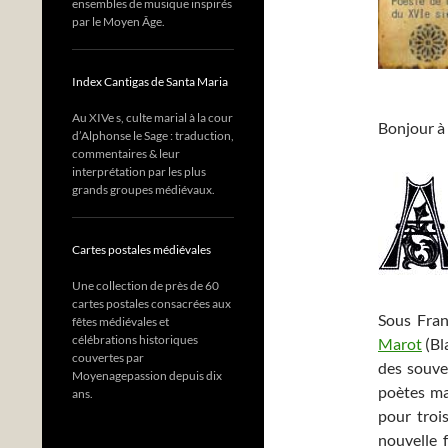
ensembles de musique inspirés
par le Moyen Âge.
Index Cantigas de Santa Maria
Au XIVe s, culte marial à la cour
Bonjour à 
d’Alphonse le Sage : traduction,
commentaires & leur
interprétation par les plus
grands groupes médiévaux.
Cartes postales médiévales
Une collection de près de 60
cartes postales consacrées aux
Sous Fran
fêtes médiévales et
célébrations historiques
Marot
(Bl
couvertes par
des souve
Moyenagepassion depuis dix
poètes ma
ans.
pour troi
nouvelle 