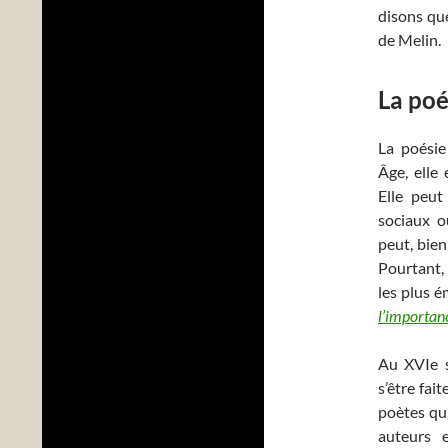
disons que
de Melin.
La poé
La poésie
Âge, elle 
Elle peut
sociaux o
peut, bien 
Pourtant,
les plus é
l’importan
Au XVIe s
s’être fai
poètes qu’
auteurs e