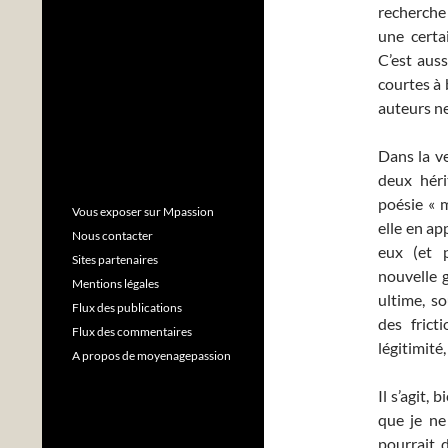
recherche 
une certa
C’est aus
courtes à 
auteurs ne
Dans la v
deux héri
poésie « 
Vous exposer sur Mpassion
elle en ap
Nous contacter
eux (et 
Sites partenaires
nouvelle g
Mentions légales
ultime, s
Flux des publications
des frict
Flux des commentaires
légitimité,
A propos de moyenagepassion
Il s’agit,
que je ne
pourrait 