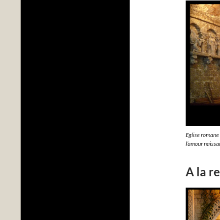
Eglise romane 
l’amour naissan
A la r