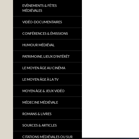
EVÈNEMENTS & FÊTES
MÉDIÉVALES
VIDÉO-DOCUMENTAIRES
CONFÉRENCES & ÉMISSIONS
HUMOUR MÉDIÉVAL
PATRIMOINE, LIEUX D’INTÉRÊT
LE MOYEN ÂGE AU CINÉMA
LE MOYEN ÂGE À LA TV
MOYEN ÂGE & JEUX VIDÉO
MÉDECINE MÉDIÉVALE
ROMANS & LIVRES
SOURCES & ARTICLES
CITATIONS MÉDIÉVALES OU SUR