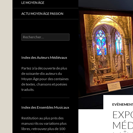
LE MOYEN ÂGE
ACTU MOYEN ÂGE PASSION
Rechercher :
Index des Auteurs Médiévaux
Partez à la découverte de plus
de soixante-dix auteurs du
Moyen Âge pour des centaines
de textes, chansons et poésies
traduits.
EVÈNEMENTS
Index des Ensembles Musicaux
EXPO
Restitution au plus près des
MÉD
manuscrits ou variations plus
libres, retrouvez plus de 100