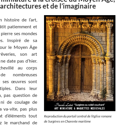
 architectures et de l’imaginaire
 histoire de l’art,
âtit patiemment et
r pierre ses mondes
es. Inspiré de sa
pour le Moyen Âge
êveries, son art
ne date pas d’hier.
chevillé au corps
de nombreuses
t ses œuvres sont
tiples. Dans leur
on, pas question de
 ni de coulage de
a va-vite, pas plus
at d’éléments tout
Reproduction du portail central de l’église romane
de Surgères en Charente maritime
ez le marchand de