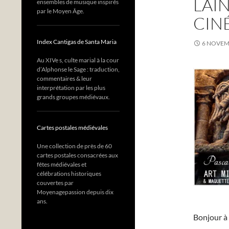
LAÎ
ensembles de musique inspirés
par le Moyen Âge.
CIN
Index Cantigas de Santa Maria
6 NOVEM
Au XIVe s, culte marial à la cour
d’Alphonse le Sage : traduction,
commentaires & leur
interprétation par les plus
grands groupes médiévaux.
Cartes postales médiévales
Une collection de près de 60
cartes postales consacrées aux
fêtes médiévales et
célébrations historiques
couvertes par
Moyenagepassion depuis dix
ans.
Bonjour à 