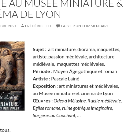
NÉ AU MUSÉE MINIATURE &
ÉMA DE LYON
BRE 2021
FRÉDÉRIC EFFE
LAISSER UN COMMENTAIRE
Sujet
: art miniature, diorama, maquettes,
artiste, passion médiévale, architecture
médiévale, maquettes médiévales.
Période
: Moyen Âge gothique et roman
Artiste
: Pascale Laîné
Exposition
: art miniatures et médiévales,
au Musée miniature et cinéma de Lyon
Œuvres :
Odes à Mélusine, Ruelle médiévale,
Eglise romane, ruine gothique imaginaire,
Surgères au Couchant
, …
tous,