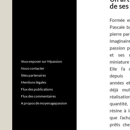
de ses
Formée en
Pascale b
pierre pa
imaginair
passion 
et ses r
miniature 
Vous exposer sur Mpassion
Elle l’a 
Nous contacter
depuis 
Sites partenaires
années e
Mentions légales
déjà mul
Flux des publications
réalisati
Flux des commentaires
quantité,
A propos de moyenagepassion
résine à l
que l’ach
prêts ch