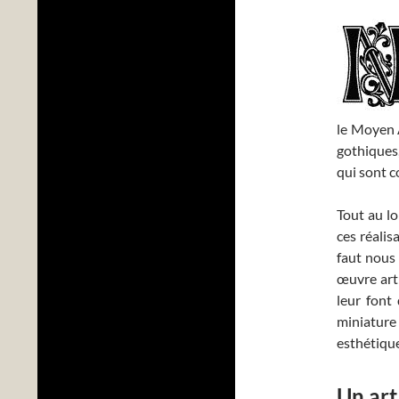
le Moyen Â
gothiques,
qui sont c
Tout au l
ces réalis
faut nous 
œuvre arti
leur font
miniature
esthétique
Un art