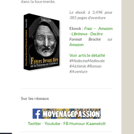
dans la tourmente.
Le ebook à 3,49€ pour
385 pages d'aventure
Ebook :
Fnac –
Amazon
-
Librinova
-
Decitre
Format Broché
sur
Amazon
Voir article détaillé
#MedecineMedievale
#Alchimie #Roman
#Aventure
Sur les réseaux
Twitter
-
Youtube
-
FB Humour Kaamelott