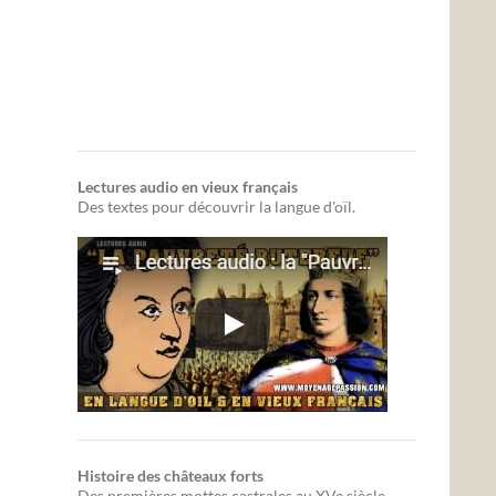
Lectures audio en vieux français
Des textes pour découvrir la langue d'oïl.
Histoire des châteaux forts
Des premières mottes castrales au XVe siècle