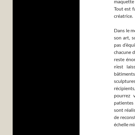
maquette 
Tout est f
créatrice.
Dans le m
son art, 
pas d’équi
chacune d
reste énor
n’est lai
bâtiments
sculpture
récipient
pourrez v
patientes
sont réali
de recons
échelle mi