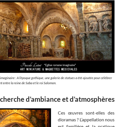
imaginaire : A l’époque gothique, une galerie de statues a été ajoutée pour célébrer
t entre la reine de Saba et le roi Salomon.
echerche d’ambiance et d’atmosphères
Ces œuvres sont-elles des
dioramas ? L’appellation nous
est familière et la pratique