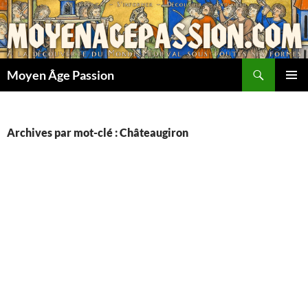
Aller
au
contenu
Recherche
Moyen Âge Passion
MENU
PRINCI
Archives par mot-clé : Châteaugiron