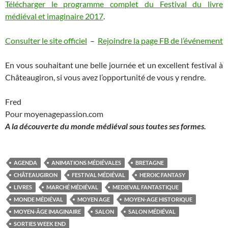
Télécharger le programme complet du Festival du livre
médiéval et imaginaire 2017
.
Consulter le site officiel
–
Rejoindre la page FB de l’événement
En vous souhaitant une belle journée et un excellent festival à
Châteaugiron, si vous avez l’opportunité de vous y rendre.
Fred
Pour moyenagepassion.com
A la découverte du monde médiéval sous toutes ses formes.
AGENDA
ANIMATIONS MÉDIÉVALES
BRETAGNE
CHÂTEAUGIRON
FESTIVAL MÉDIÉVAL
HEROIC FANTASY
LIVRES
MARCHÉ MÉDIÉVAL
MEDIEVAL FANTASTIQUE
MONDE MÉDIÉVAL
MOYEN AGE
MOYEN-AGE HISTORIQUE
MOYEN-ÂGE IMAGINAIRE
SALON
SALON MÉDIÉVAL
SORTIES WEEK END