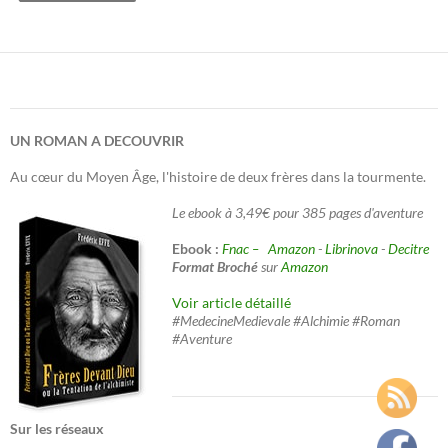
UN ROMAN A DECOUVRIR
Au cœur du Moyen Âge, l'histoire de deux frères dans la tourmente.
Le ebook à 3,49€ pour 385 pages d'aventure
Ebook :
Fnac –
Amazon
-
Librinova
-
Decitre
Format Broché
sur
Amazon
Voir article détaillé
#MedecineMedievale #Alchimie #Roman
#Aventure
Sur les réseaux