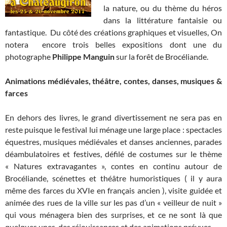
la nature, ou du thème du héros
dans la littérature fantaisie ou
fantastique. Du côté des créations graphiques et visuelles, On
notera encore trois belles expositions dont une du
photographe
Philippe Manguin
sur la forêt de Brocéliande.
Animations médiévales, théâtre, contes, danses, musiques &
farces
En dehors des livres, le grand divertissement ne sera pas en
reste puisque le festival lui ménage une large place : spectacles
équestres, musiques médiévales et danses anciennes, parades
déambulatoires et festives, défilé de costumes sur le thème
« Natures extravagantes », contes en continu autour de
Brocéliande, scénettes et théâtre humoristiques ( il y aura
même des farces du XVIe en français ancien ), visite guidée et
animée des rues de la ville sur les pas d’un « veilleur de nuit »
qui vous ménagera bien des surprises, et ce ne sont là que
quelques unes des réjouissances et
des animations prévues.