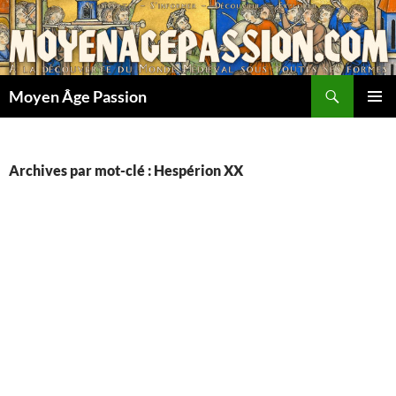
Aller
au
contenu
Recherche
Moyen Âge Passion
MENU
PRINCI
Archives par mot-clé : Hespérion XX