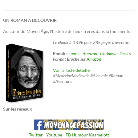
UN ROMAN A DECOUVRIR
Au cœur du Moyen Âge, l'histoire de deux frères dans la tourmente.
Le ebook à 3,49€ pour 385 pages d'aventure
Ebook :
Fnac –
Amazon
-
Librinova
-
Decitre
Format Broché
sur
Amazon
Voir article détaillé
#MedecineMedievale #Alchimie #Roman
#Aventure
Sur les réseaux
Twitter
-
Youtube
-
FB Humour Kaamelott