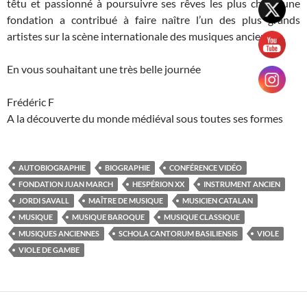
têtu et passionné à poursuivre ses rêves les plus chers, une
fondation a contribué à faire naître l’un des plus grands
artistes sur la scène internationale des musiques anciennes.
En vous souhaitant une très belle journée
Frédéric F
A la découverte du monde médiéval sous toutes ses formes
AUTOBIOGRAPHIE
BIOGRAPHIE
CONFÉRENCE VIDÉO
FONDATION JUAN MARCH
HESPÉRION XX
INSTRUMENT ANCIEN
JORDI SAVALL
MAÎTRE DE MUSIQUE
MUSICIEN CATALAN
MUSIQUE
MUSIQUE BAROQUE
MUSIQUE CLASSIQUE
MUSIQUES ANCIENNES
SCHOLA CANTORUM BASILIENSIS
VIOLE
VIOLE DE GAMBE