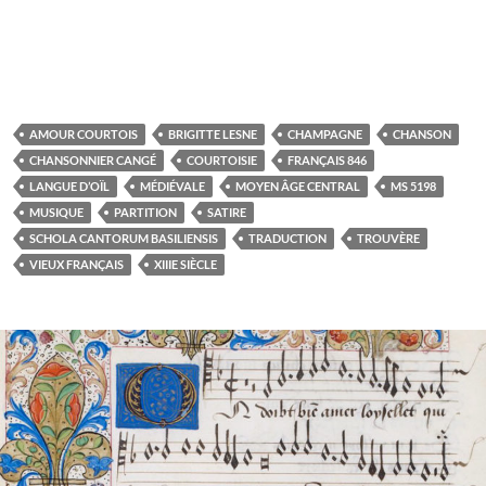
AMOUR COURTOIS
BRIGITTE LESNE
CHAMPAGNE
CHANSON
CHANSONNIER CANGÉ
COURTOISIE
FRANÇAIS 846
LANGUE D’OÏL
MÉDIÉVALE
MOYEN ÂGE CENTRAL
MS 5198
MUSIQUE
PARTITION
SATIRE
SCHOLA CANTORUM BASILIENSIS
TRADUCTION
TROUVÈRE
VIEUX FRANÇAIS
XIIIE SIÈCLE