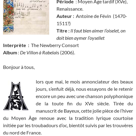
Période
: Moyen Âge tardif (XVe),
Renaissance.
Auteur :
Antoine de Févin (1470-
1511?)
Titre :
Il faut bien aimer l’oiselet, on
doit bien aymer l’oysellet
Interprète :
The Newberry Consort
Album
:
De Villon à Rabelai
s (2006).
Bonjour à tous,
lors que mai, le mois annonciateur des beaux
jours, s’enfuit déjà, nous essayons de le retenir
encore un peu avec une chanson polyphonique
de la toute fin du XVe siècle. Tirée du
manuscrit de Bayeux, cette jolie pièce de l’hiver
du Moyen Âge renoue avec la tradition lyrique courtoise
initiée par les troubadours d’oc, bientôt suivis par les trouvères
du nord de France.