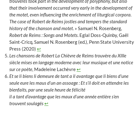
trouvères took part in the development of polyphony, but also
that their involvement occurred very early in the development of
the motet, even influencing the enrichment of liturgical corpora.
The case of Robert de Reims jostles and tempers the standard
history of the chanson and motet
. » Samuel N. Rosenberg,
Robert de Reims : Songs and Motets
. Eglal Doss-Quinby, Gaël
Saint-Cricq, Samuel N. Rosenberg (ed.), Penn State University
Press (2020)
↩︎
Les chansons de Robert La Chièvre de Reims trouvère du XIIIe
siècle mises en langage moderne avec leur musique et une notice
sur ce poète
, Madeleine Lachèvre
↩︎
Et se li biens li demeure de tant a il avantage que li biens d’une
seule eure les maus d’un an assoage :
Et s’il doit en attendre les
bienfaits, par une seule heure de félicité
il a tant d’avantage que les maux d’une année entière s’en
trouvent soulagés
↩︎