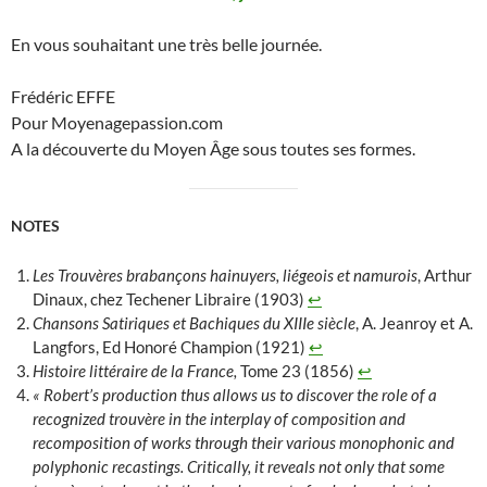
En vous souhaitant une très belle journée.
Frédéric EFFE
Pour Moyenagepassion.com
A la découverte du Moyen Âge sous toutes ses formes.
NOTES
Les Trouvères brabançons hainuyers, liégeois et namurois
, Arthur
Dinaux, chez Techener Libraire (1903)
↩︎
Chansons Satiriques et Bachiques du XIIIe siècle
, A. Jeanroy et A.
Langfors, Ed Honoré Champion (1921)
↩︎
Histoire littéraire de la France,
Tome 23 (1856)
↩︎
« Robert’s production thus allows us to discover the role of a
recognized trouvère in the interplay of composition and
recomposition of works through their various monophonic and
polyphonic recastings. Critically, it reveals not only that some