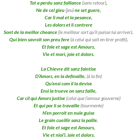
Tot a perdu sanz faillance
(sans retour)
,
Ne de cel gieu
(jeu)
ne set guere,
Car li mal et la pesance,
Les dolors et li contrere
Sont de la meillor cheance
(le meilleur sort qu’il puisse lui arriver)
.
Qui bien savroit son preu fere
(à celui qui sait en tirer profit)
.
Et fole et sage est Amours,
Vie et mori, joie et dolors.
La Chievre dit sanz faintise
D’Amors, en la definaille,
(à la fin)
Qu’ensi com il la devise
Ensi la trueve on sanz faille,
Car cil qui Amors justise
(celui que l’amour gouverne)
Et qui por li se travaille
(tourmente)
N’en porroit en nule guise
Le grain cueillir sanz la paille.
Et fole et sage est Amours,
Vie et nioi’i, joie et dolors.