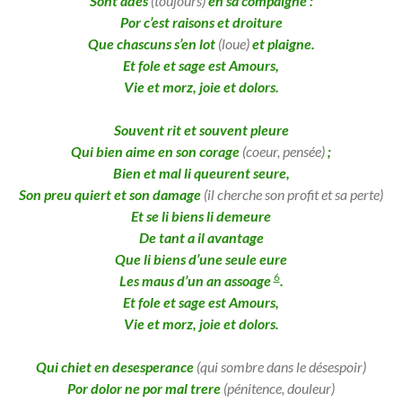
Sont adès
(toujours)
en sa compaigne :
Por c’est raisons et droiture
Que chascuns s’en lot
(loue)
et plaigne.
Et fole et sage est Amours,
Vie et morz, joie et dolors.
Souvent rit et souvent pleure
Qui bien aime en son corage
(coeur, pensée)
;
Bien et mal li queurent seure,
Son preu quiert et son damage
(il cherche son profit et sa perte)
Et se li biens li demeure
De tant a il avantage
Que li biens d’une seule eure
6
Les maus d’un an assoage
.
Et fole et sage est Amours,
Vie et morz, joie et dolors.
Qui chiet en desesperance
(qui sombre dans le désespoir)
Por dolor ne por mal trere
(pénitence, douleur)