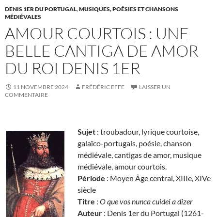
DENIS 1ER DU PORTUGAL
,
MUSIQUES, POÉSIES ET CHANSONS
MÉDIÉVALES
AMOUR COURTOIS : UNE
BELLE CANTIGA DE AMOR
DU ROI DENIS 1ER
11 NOVEMBRE 2024
FRÉDÉRIC EFFE
LAISSER UN
COMMENTAIRE
Sujet
: troubadour, lyrique courtoise,
galaïco-portugais, poésie, chanson
médiévale, cantigas de amor, musique
médiévale, amour courtois.
Période
: Moyen Âge central, XIIIe, XIVe
siècle
Titre
:
O que vos nunca cuidei a dizer
Auteur
: Denis 1er du Portugal (1261-