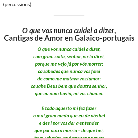
(percussions).
O que vos nunca cuidei a dizer
,
Cantigas de Amor en Galaîco-portugais
O que vos nunca cuidei a dizer,
com gram coita, senhor, vo-lo direi,
porque me vejo já por vós morrer;
ca sabedes que nunca vos falei
de como me matava voss’amor;
ca sabe Deus bem que doutra senhor,
que eu nom havia, mi vos chamei.
E todo aquesto mi fez fazer
o mui gram medo que eu de vós hei
e des i por vos dar a entender
que por outra morria – de que hei,
bem sabedes, mui pequeno pavor;