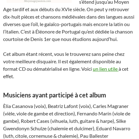
s’étend jusqu’au Moyen
Age tardif et aux débuts du XVIe siècle. On peut y retrouver
dix-huit pièces et chansons médiévales dans des langues aussi
diverses que l’oïl, le galaïco-portugais mais encore la latin ou
l’italien. C’est à Éléonore de Portugal qu’est dédiée la chanson
courtoise de Denis 1er que nous étudions aujourd’hui.
Cet album étant récent, vous le trouverez sans peine chez
votre meilleure disquaire. Il est également disponible au
format CD ou dématérialisé en ligne. Voici
un lien utile
à cet
effet.
Musiciens ayant participé à cet album
Èlia Casanova (voix), Beatriz Lafont (voix), Carles Magraner
(vièle, viole de gambe et direction), Fernando Marín (viole de
gambe), Robert Cases (vihuela, luth, guitare & harpe), Silke
Gwendonyn Schulze (chalemie et dulcimer), Eduard Navarro
(luth, citole, cornemuse & chalemie), Pau Ballester