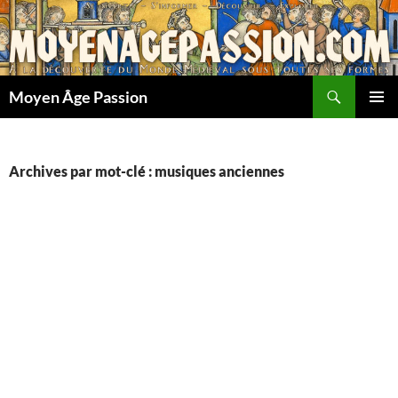
Aller
au
contenu
Recherche
Moyen Âge Passion
MENU
PRINCI
Archives par mot-clé : musiques anciennes