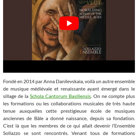
Fondé en 2014 par Anna Danilevskaia, voilà un autre ensemble
de musique médiévale et renaissante ayant émergé dans le
sillage de la
Schola Cantorum Basiliensis
. On ne compte plus
les formations ou les collaborations musicales de très haute
tenue auxquelles cette prestigieuse école de musiques
anciennes de Bâle a donné naissance, depuis sa fondation.
C’est là que les membres de ce qui allait devenir l’Ensemble
Sollazzo se sont rencontrés. Venant tous de formations