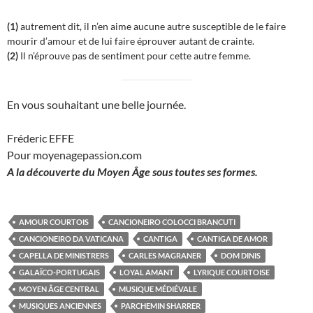
(1)
autrement dit, il n’en aime aucune autre susceptible de le faire
mourir d’amour et de lui faire éprouver autant de crainte.
(2)
Il n’éprouve pas de sentiment pour cette autre femme.
En vous souhaitant une belle journée.
Fréderic EFFE
Pour moyenagepassion.com
A la découverte du Moyen Âge
sous toutes ses formes.
AMOUR COURTOIS
CANCIONEIRO COLOCCI BRANCUTI
CANCIONEIRO DA VATICANA
CANTIGA
CANTIGA DE AMOR
CAPELLA DE MINISTRERS
CARLES MAGRANER
DOM DINIS
GALAÏCO-PORTUGAIS
LOYAL AMANT
LYRIQUE COURTOISE
MOYEN ÂGE CENTRAL
MUSIQUE MÉDIÉVALE
MUSIQUES ANCIENNES
PARCHEMIN SHARRER