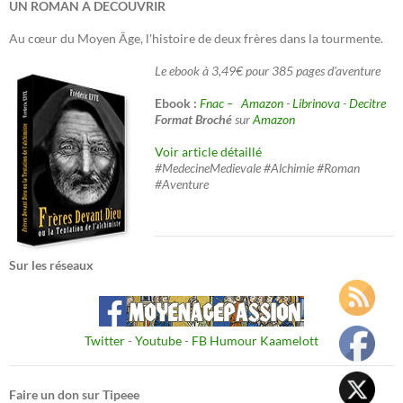
UN ROMAN A DECOUVRIR
Au cœur du Moyen Âge, l'histoire de deux frères dans la tourmente.
Le ebook à 3,49€ pour 385 pages d'aventure
Ebook :
Fnac –
Amazon
-
Librinova
-
Decitre
Format Broché
sur
Amazon
Voir article détaillé
#MedecineMedievale #Alchimie #Roman
#Aventure
Sur les réseaux
Twitter
-
Youtube
-
FB Humour Kaamelott
Faire un don sur Tipeee