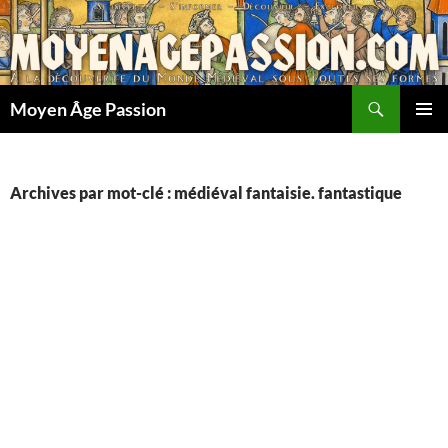
Aller
au
contenu
Recherche
Moyen Âge Passion
MENU
PRINCI
Archives par mot-clé : médiéval fantaisie. fantastique