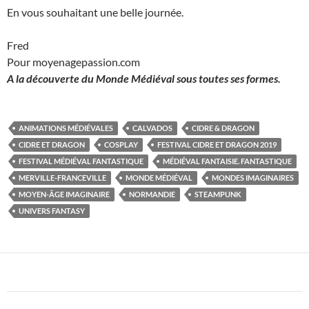
En vous souhaitant une belle journée.
Fred
Pour moyenagepassion.com
A la découverte du Monde Médiéval sous toutes ses formes.
ANIMATIONS MÉDIÉVALES
CALVADOS
CIDRE & DRAGON
CIDRE ET DRAGON
COSPLAY
FESTIVAL CIDRE ET DRAGON 2019
FESTIVAL MÉDIÉVAL FANTASTIQUE
MÉDIÉVAL FANTAISIE. FANTASTIQUE
MERVILLE-FRANCEVILLE
MONDE MÉDIÉVAL
MONDES IMAGINAIRES
MOYEN-ÂGE IMAGINAIRE
NORMANDIE
STEAMPUNK
UNIVERS FANTASY