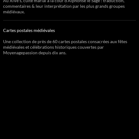
Au XIVe s, culte marial à la cour d’Alphonse le Sage : traduction,
commentaires & leur interprétation par les plus grands groupes
médiévaux.
Cartes postales médiévales
Une collection de près de 60 cartes postales consacrées aux fêtes
médiévales et célébrations historiques couvertes par
Moyenagepassion depuis dix ans.