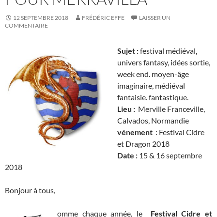
12 SEPTEMBRE 2018
FRÉDÉRIC EFFE
LAISSER UN
COMMENTAIRE
Sujet :
festival médiéval,
univers fantasy, idées sortie,
week end. moyen-âge
imaginaire, médiéval
fantaisie. fantastique.
Lieu :
Merville Franceville,
Calvados, Normandie
vénement
: Festival Cidre
et Dragon 2018
Date :
15 & 16 septembre
2018
Bonjour à tous,
omme chaque année, le
Festival Cidre et