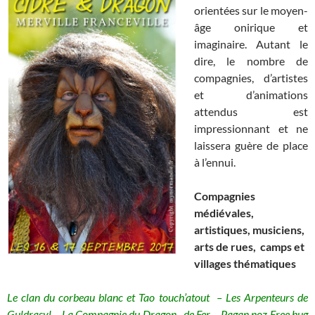
orientées sur le moyen-
âge onirique et
imaginaire. Autant le
dire, le nombre de
compagnies, d’artistes
et d’animations
attendus est
impressionnant et ne
laissera guère de place
à l’ennui.
Compagnies
médiévales,
artistiques, musiciens,
arts de rues, camps et
villages thématiques
Le clan du corbeau blanc et Tao touch’atout – Les Arpenteurs​ ​de
Guldrasyl – La Compagnie du Dragon de Fer – Pagan noz Free hug