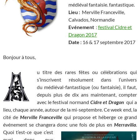
médiéval fantaisie. fantastique.
Lieu :
Merville Franceville,
Calvados, Normandie
Evénement
:
festival Cidre et
Dragon 2017
Date :
16 & 17 septembre 2017
Bonjour à tous,
u titre des rares fêtes ou célébrations qui
s’inscrivent résolument dans l’univers
du médiéval-fantastique (ou fantaisie), il faut,
depuis plus de dix ans maintenant, compter
avec le festival normand
Cidre et Dragon
qui a
lieu, chaque année, autour de la mi-septembre. Ce week end, la
cité de
Merville Franceville
qui propose et héberge ce grand
événement se changera donc une fois de plus
en
Merravilla
.
Quoi t’est-ce que c’est
quoi donc que