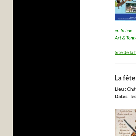
en Scène –
Art & Tonn
Site de la 
La fêt
Lieu
: Châ
Dates
: le