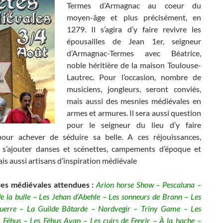
Termes d’Armagnac au coeur du
moyen-âge et plus précisément, en
1279. Il s’agira d’y faire revivre les
épousailles de Jean 1er, seigneur
d’Armagnac-Termes avec Béatrice,
noble héritière de la maison Toulouse-
Lautrec. Pour l’occasion, nombre de
musiciens, jongleurs, seront conviés,
mais aussi des mesnies médiévales en
armes et armures. Il sera aussi question
pour le seigneur du lieu d’y faire
pour achever de séduire sa belle. A ces réjouissances,
 s’ajouter danses et scénettes, campements d’époque et
ais aussi artisans d’inspiration médiévale
es médiévales attendues :
Arion horse Show – Pescaluna –
de la bulle – Les Jehan d’Abehle – Les sonneurs de Brann – Les
guerre – La Guilde Bâtarde – Nordvegir – Triny Game – Les
 Fébus – Les Fébus Avan – Les cuirs de Fenrir – À la hache –