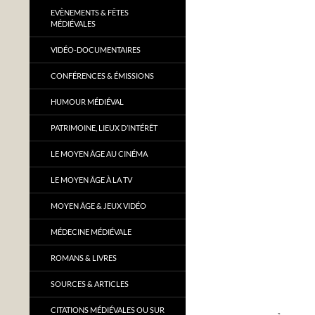
EVÈNEMENTS & FÊTES
MÉDIÉVALES
VIDÉO-DOCUMENTAIRES
CONFÉRENCES & ÉMISSIONS
HUMOUR MÉDIÉVAL
PATRIMOINE, LIEUX D’INTÉRÊT
LE MOYEN ÂGE AU CINÉMA
LE MOYEN ÂGE À LA TV
MOYEN ÂGE & JEUX VIDÉO
MÉDECINE MÉDIÉVALE
ROMANS & LIVRES
SOURCES & ARTICLES
CITATIONS MÉDIÉVALES OU SUR