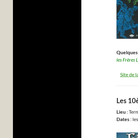
Quelques-
les Frères
Site de l
Les 10
Lieu
: Ter
Dates
: le