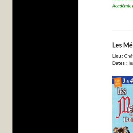
Académie m
Les Mé
Lieu
: Châ
Dates
: le