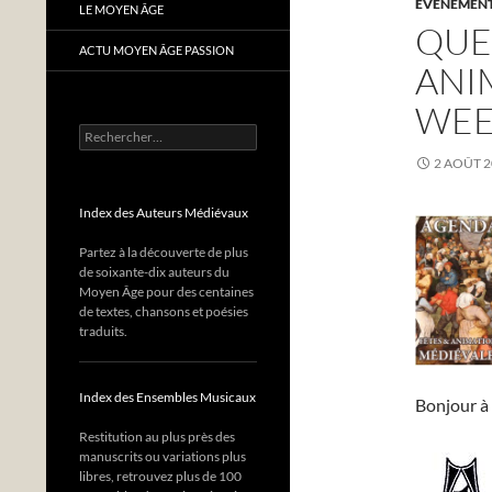
EVÈNEMENTS
LE MOYEN ÂGE
QUE
ACTU MOYEN ÂGE PASSION
ANI
WEEK
Rechercher :
2 AOÛT 
Index des Auteurs Médiévaux
Partez à la découverte de plus
de soixante-dix auteurs du
Moyen Âge pour des centaines
de textes, chansons et poésies
traduits.
Index des Ensembles Musicaux
Bonjour à 
Restitution au plus près des
manuscrits ou variations plus
libres, retrouvez plus de 100