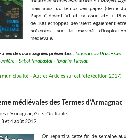
théâtre et scènes évocatrices du Moyen-Age
mais aussi du temps des papes (défilé du
Pape Clément VI et sa cour, etc…). Plus
de 100 échoppes devraient également être
présentes sur le marché d’inspiration
médiévale.
unes des compagnies présentes :
Tanneurs du Drac – Cie
 Lumière – Saboi Tarabastal – Ibrahim Hassan
a municipalité –
Autres Articles sur cet fête (édition 2017)
ème médiévales des Termes d’Armagnac
mes d’Armagnac, Gers, Occitanie
s 3 et 4 août 2019
On repartira cette fin de semaine aux