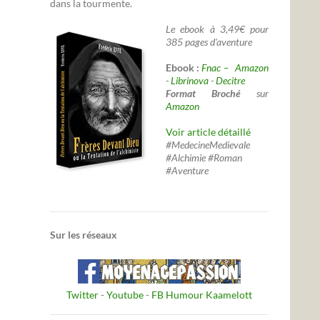
dans la tourmente.
Le ebook à 3,49€ pour
385 pages d'aventure
Ebook :
Fnac –
Amazon
-
Librinova
-
Decitre
Format Broché
sur
Amazon
Voir article détaillé
#MedecineMedievale
#Alchimie #Roman
#Aventure
Sur les réseaux
Twitter
-
Youtube
-
FB Humour Kaamelott