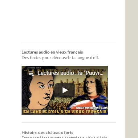
Lectures audio en vieux français
Des textes pour découvrir la langue d'oïl.
Histoire des châteaux forts
Des premières mottes castrales au XVe siècle