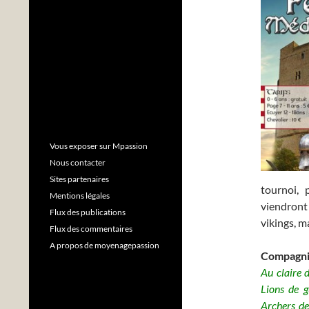
Vous exposer sur Mpassion
Nous contacter
Sites partenaires
tournoi, 
Mentions légales
viendront
Flux des publications
vikings, m
Flux des commentaires
A propos de moyenagepassion
Compagni
Au claire 
Lions de 
Archers de