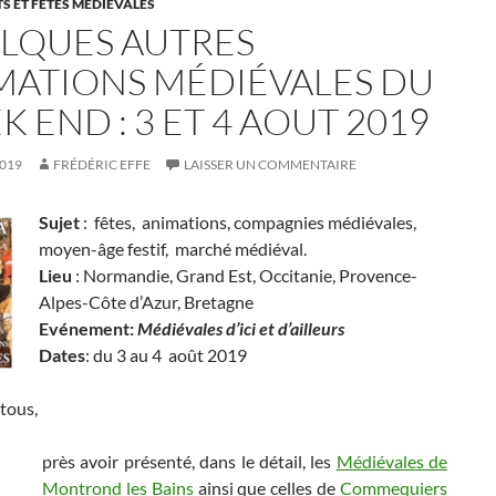
 ET FÊTES MÉDIÉVALES
LQUES AUTRES
MATIONS MÉDIÉVALES DU
 END : 3 ET 4 AOUT 2019
2019
FRÉDÉRIC EFFE
LAISSER UN COMMENTAIRE
Sujet
: fêtes, animations, compagnies médiévales,
moyen-âge festif, marché médiéval.
Lieu
: Normandie, Grand Est, Occitanie, Provence-
Alpes-Côte d’Azur, Bretagne
Evénement
:
Médiévales d’ici et d’ailleurs
Dates
: du 3 au 4 août 2019
tous,
près avoir présenté, dans le détail, les
Médiévales de
Montrond les Bains
ainsi que celles de
Commequiers