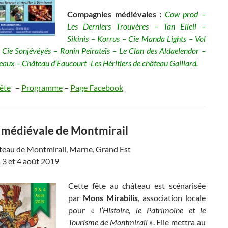
Compagnies médiévales :
Cow prod –
Les Derniers Trouvères – Tan Elleil –
Sikinis – Korrus – Cie Manda Lights – Vol
 Cie Sonjévéyés – Ronin Peirateïs – Le Clan des Aldaelendor –
eaux – Château d’Eaucourt -Les Héritiers de château Gaillard.
fête
–
Programme
–
Page Facebook
e médiévale de Montmirail
teau de Montmirail, Marne, Grand Est
s 3 et 4 août 2019
Cette fête au château est scénarisée
par
Mons Mirabilis
, association locale
pour «
l’Histoire, le Patrimoine et le
Tourisme de Montmirail »
. Elle mettra au