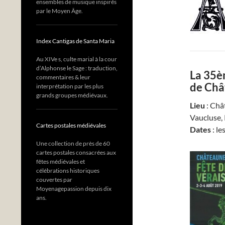
ensembles de musique inspirés
par le Moyen Âge.
Index Cantigas de Santa Maria
Au XIVe s, culte marial à la cour
d’Alphonse le Sage : traduction,
La 35è
commentaires & leur
de Châ
interprétation par les plus
grands groupes médiévaux.
Lieu
: Châ
Vaucluse,
Cartes postales médiévales
Dates
: le
Une collection de près de 60
cartes postales consacrées aux
fêtes médiévales et
célébrations historiques
couvertes par
Moyenagepassion depuis dix
ans.