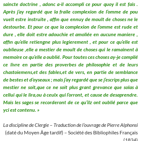
saincte doctrine , adonc a-il accompli ce pour quoy il est fais .
Après j’ay regardé que la fraile complexion de l’omme de pou
vuelt estre instruite , affin que ennuy de moult de choses ne le
destourbe. Et pour ce que la complexion de l’omme est rude et
dure , elle doit estre adouchie et amoliée en aucune maniere ,
affin qu’elle retiengne plus legierement , et pour ce qu’elle est
oublieuse ,elle a mestier de moult de choses qui le ramainent à
memoire ce qu’elle a oublié. Pour toutes ces choses ay-je compilé
ce livre en partie des proverbes de philosophie et de leurs
chastoiemens,et des fables,et de vers, en partie de semblance
de bestes et d’oyseaux ; mais j’ay regardé que se j’escrips plus que
mestier ne soit,que ce ne soit plus grant grevance que solas à
cellui qui le lira,ou à ceulx qui l’orront, et cause de desaprendre.
Mais les sages se recorderont de ce qu’ilz ont oublié parce que
yci est contenu. »
La discipline de Clergie
–
Traduction de l’ouvrage de Pierre Alphonsi
(daté du Moyen Âge tardif) – Société des Bibliophiles Français
(1824)