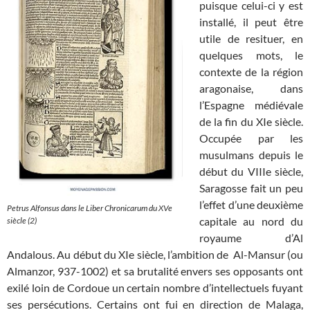
puisque celui-ci y est
installé, il peut être
utile de resituer, en
quelques mots, le
contexte de la région
aragonaise, dans
l’Espagne médiévale
de la fin du XIe siècle.
Occupée par les
musulmans depuis le
début du VIIIe siècle,
Saragosse fait un peu
l’effet d’une deuxième
Petrus Alfonsus dans le
Liber Chronicarum
du XVe
capitale au nord du
siècle (2)
royaume d’Al
Andalous. Au début du XIe siècle, l’ambition de Al-Mansur (ou
Almanzor, 937-1002) et sa brutalité envers ses opposants ont
exilé loin de Cordoue un certain nombre d’intellectuels fuyant
ses persécutions. Certains ont fui en direction de Malaga,