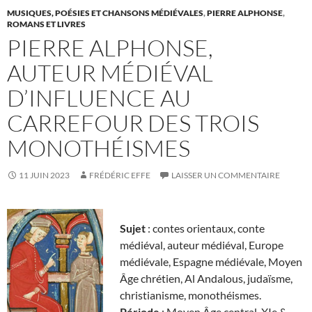
MUSIQUES, POÉSIES ET CHANSONS MÉDIÉVALES
,
PIERRE ALPHONSE
,
ROMANS ET LIVRES
PIERRE ALPHONSE,
AUTEUR MÉDIÉVAL
D’INFLUENCE AU
CARREFOUR DES TROIS
MONOTHÉISMES
11 JUIN 2023
FRÉDÉRIC EFFE
LAISSER UN COMMENTAIRE
Sujet
: contes orientaux, conte
médiéval, auteur médiéval, Europe
médiévale, Espagne médiévale, Moyen
Âge chrétien, Al Andalous, judaïsme,
christianisme, monothéismes.
Période
: Moyen Âge central, XIe &