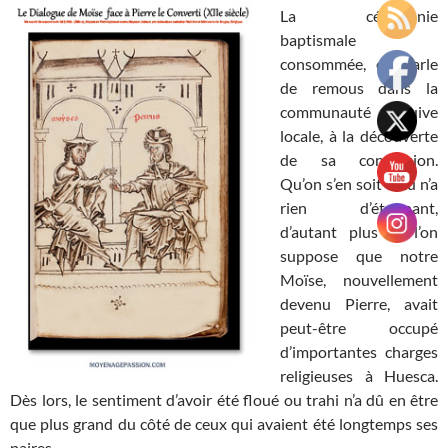
La cérémonie
baptismale
consommée, on parle
de remous dans la
communauté juive
locale, à la découverte
de sa conversion.
Qu’on s’en soit ému n’a
rien d’étonnant,
d’autant plus si l’on
suppose que notre
Moïse, nouvellement
devenu Pierre, avait
peut-être occupé
d’importantes charges
religieuses à Huesca.
Dès lors, le sentiment d’avoir été floué ou trahi n’a dû en être
que plus grand du côté de ceux qui avaient été longtemps ses
paires.