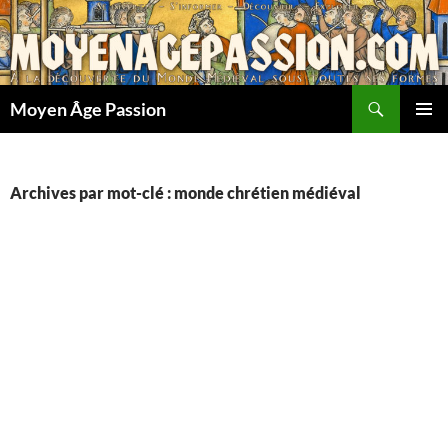
Aller
au
contenu
Recherche
Moyen Âge Passion
MENU
PRINCI
Archives par mot-clé : monde chrétien médiéval