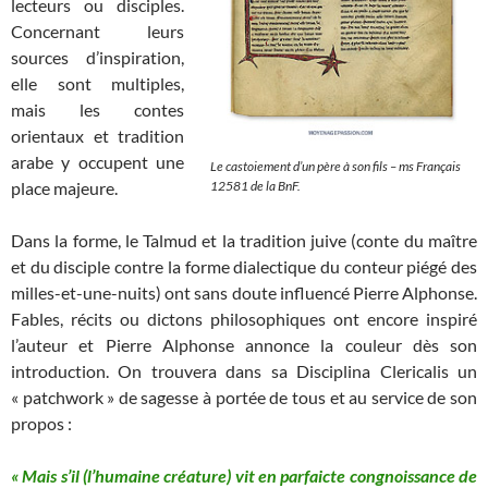
lecteurs ou disciples.
Concernant leurs
sources d’inspiration,
elle sont multiples,
mais les contes
orientaux et tradition
arabe y occupent une
Le castoiement d’un père à son fils
– ms Français
place majeure.
12581 de la BnF.
Dans la forme, le Talmud et la tradition juive (conte du maître
et du disciple contre la forme dialectique du conteur piégé des
milles-et-une-nuits) ont sans doute influencé Pierre Alphonse.
Fables, récits ou dictons philosophiques ont encore inspiré
l’auteur et Pierre Alphonse annonce la couleur dès son
introduction. On trouvera dans sa Disciplina Clericalis un
« patchwork » de sagesse à portée de tous et au service de son
propos :
« Mais s’il (l’humaine créature) vit en parfaicte congnoissance de