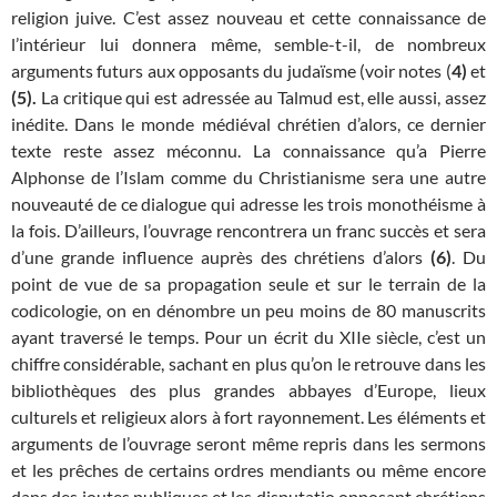
religion juive. C’est assez nouveau et cette connaissance de
l’intérieur lui donnera même, semble-t-il, de nombreux
arguments futurs aux opposants du judaïsme (voir notes (
4)
et
(5).
La critique qui est adressée au Talmud est, elle aussi, assez
inédite. Dans le monde médiéval chrétien d’alors, ce dernier
texte reste assez méconnu. La connaissance qu’a Pierre
Alphonse de l’Islam comme du Christianisme sera une autre
nouveauté de ce dialogue qui adresse les trois monothéisme à
la fois. D’ailleurs, l’ouvrage rencontrera un franc succès et sera
d’une grande influence auprès des chrétiens d’alors
(6)
. Du
point de vue de sa propagation seule et sur le terrain de la
codicologie, on en dénombre un peu moins de 80 manuscrits
ayant traversé le temps. Pour un écrit du XIIe siècle, c’est un
chiffre considérable, sachant en plus qu’on le retrouve dans les
bibliothèques des plus grandes abbayes d’Europe, lieux
culturels et religieux alors à fort rayonnement. Les éléments et
arguments de l’ouvrage seront même repris dans les sermons
et les prêches de certains ordres mendiants ou même encore
dans des joutes publiques et les disputatio opposant chrétiens