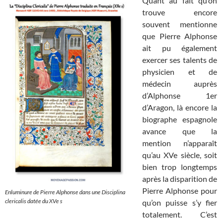
Quant au fait qu’on
trouve encore
souvent mentionne
que Pierre Alphonse
ait pu également
exercer ses talents de
physicien et de
médecin auprès
d’Alphonse 1er
d’Aragon, là encore la
biographe espagnole
avance que la
mention n’apparaît
qu’au XVe siècle, soit
bien trop longtemps
après la disparition de
Pierre Alphonse pour
Enluminure de Pierre Alphonse dans une
Disciplina
clericalis
datée du XVe s
qu’on puisse s’y fier
totalement. C’est