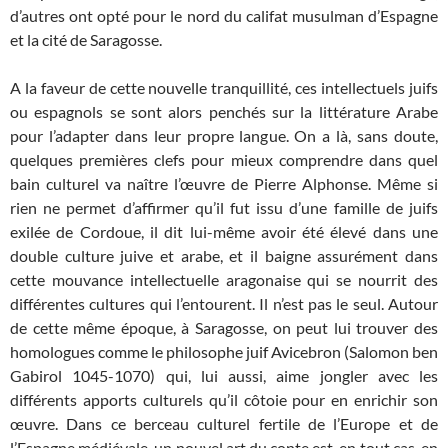
d’autres ont opté pour le nord du califat musulman d’Espagne
et la cité de Saragosse.
A la faveur de cette nouvelle tranquillité, ces intellectuels juifs
ou espagnols se sont alors penchés sur la littérature Arabe
pour l’adapter dans leur propre langue. On a là, sans doute,
quelques premières clefs pour mieux comprendre dans quel
bain culturel va naître l’œuvre de Pierre Alphonse. Même si
rien ne permet d’affirmer qu’il fut issu d’une famille de juifs
exilée de Cordoue, il dit lui-même avoir été élevé dans une
double culture juive et arabe, et il baigne assurément dans
cette mouvance intellectuelle aragonaise qui se nourrit des
différentes cultures qui l’entourent. Il n’est pas le seul. Autour
de cette même époque, à Saragosse, on peut lui trouver des
homologues comme le philosophe juif Avicebron (Salomon ben
Gabirol 1045-1070) qui, lui aussi, aime jongler avec les
différents apports culturels qu’il côtoie pour en enrichir son
œuvre. Dans ce berceau culturel fertile de l’Europe et de
l’Espagne médiévale, un nouvel art du conte est, en tout cas, en