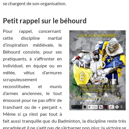
se chargent de son organisation.
Petit rappel sur le béhourd
Pour rappel, concernant
cette discipline martial
d’inspiration médiévale, le
Béhourd consiste, pour ses
pratiquants, à s’affronter en
individuel, en équipe ou en
mêlée, vêtus d’armures
scrupuleusement
reconstituées et munis
d’armes anciennes, le tout
émoussé pour ne pas offrir de
tranchant ou de « perçant ».
Même si ça n’est pas tout à
fait aussi tranquille que du Badminton, la discipline reste très
encadrée et il ne s’agit pas de s’écharper non plus; la victoire se