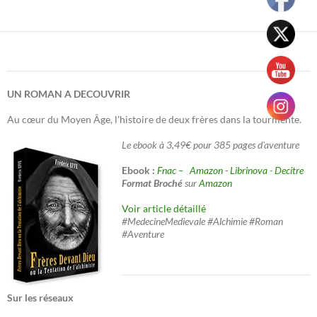
UN ROMAN A DECOUVRIR
Au cœur du Moyen Âge, l'histoire de deux frères dans la tourmente.
Le ebook à 3,49€ pour 385 pages d'aventure
Ebook :
Fnac –
Amazon
-
Librinova
-
Decitre
Format Broché
sur
Amazon
Voir article détaillé
#MedecineMedievale #Alchimie #Roman
#Aventure
Sur les réseaux