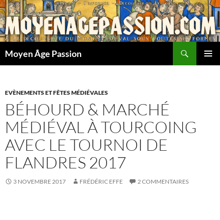
Aller
au
contenu
Recherche
Moyen Âge Passion
MENU
PRINCI
EVÈNEMENTS ET FÊTES MÉDIÉVALES
BÉHOURD & MARCHÉ
MÉDIÉVAL À TOURCOING
AVEC LE TOURNOI DE
FLANDRES 2017
3 NOVEMBRE 2017
FRÉDÉRIC EFFE
2 COMMENTAIRES