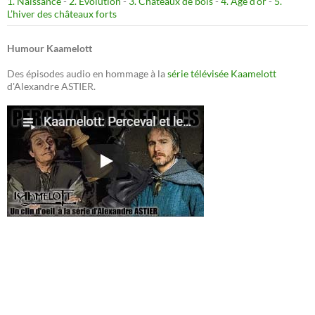
1. Naissance
-
2. Evolution
-
3. Châteaux de bois
-
4. Age d’or
-
5.
L’hiver des châteaux forts
Humour Kaamelott
Des épisodes audio en hommage à la
série télévisée Kaamelott
d'Alexandre ASTIER.