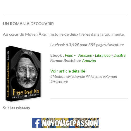
UN ROMAN A DECOUVRIR
Au cœur du Moyen Âge, l'histoire de deux frères dans la tourmente.
Le ebook à 3,49€ pour 385 pages d'aventure
Ebook :
Fnac –
Amazon
-
Librinova
-
Decitre
Format Broché
sur
Amazon
Voir article détaillé
#MedecineMedievale #Alchimie #Roman
#Aventure
Sur les réseaux