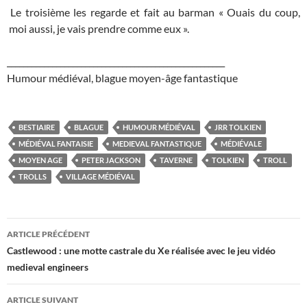
Le troisième les regarde et fait au barman « Ouais du coup,
moi aussi, je vais prendre comme eux ».
_____________________________________________________
Humour médiéval, blague moyen-âge fantastique
BESTIAIRE
BLAGUE
HUMOUR MÉDIÉVAL
JRR TOLKIEN
MÉDIÉVAL FANTAISIE
MEDIEVAL FANTASTIQUE
MÉDIÉVALE
MOYEN AGE
PETER JACKSON
TAVERNE
TOLKIEN
TROLL
TROLLS
VILLAGE MÉDIÉVAL
Navigation
ARTICLE PRÉCÉDENT
des
Castlewood : une motte castrale du Xe réalisée avec le jeu vidéo
medieval engineers
articles
ARTICLE SUIVANT