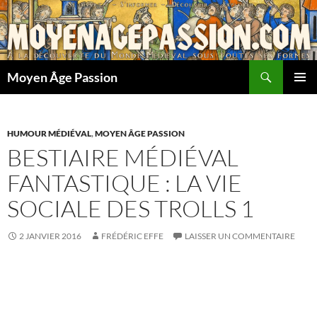
Aller
au
contenu
Recherche
Moyen Âge Passion
MENU
PRINCI
HUMOUR MÉDIÉVAL
,
MOYEN ÂGE PASSION
BESTIAIRE MÉDIÉVAL
FANTASTIQUE : LA VIE
SOCIALE DES TROLLS 1
2 JANVIER 2016
FRÉDÉRIC EFFE
LAISSER UN COMMENTAIRE