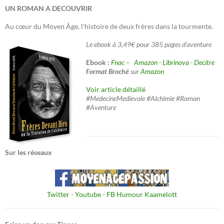
UN ROMAN A DECOUVRIR
Au cœur du Moyen Âge, l'histoire de deux frères dans la tourmente.
Le ebook à 3,49€ pour 385 pages d'aventure
Ebook :
Fnac –
Amazon
-
Librinova
-
Decitre
Format Broché
sur
Amazon
Voir article détaillé
#MedecineMedievale #Alchimie #Roman
#Aventure
Sur les réseaux
Twitter
-
Youtube
-
FB Humour Kaamelott