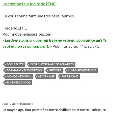
inscriptions sur le site de l’ENC
.
En vous souhaitant une très belle journée.
Frédéric EFFE
Pour moyenagepassion.com
« L’ardente passion, que nul frein ne retient, poursuit ce qu’elle
er
veut et non ce qui convient. »
Publilius Syrus I
s. av. J.-C.
ÉCOLE D'ÉTÉ
ECOLE NATIONALE DES CHARTES
FORMATION D'EXCEPTION
HISTOIRE
HISTOIRE MÉDIÉVALE
MONDE MÉDIÉVAL
MOYEN AGE
PATRIMOINE
SUMMER SCHOOL
Navigation
ARTICLE PRÉCÉDENT
des
Le moyen age, état primitif de notre civilisation et notre littérature