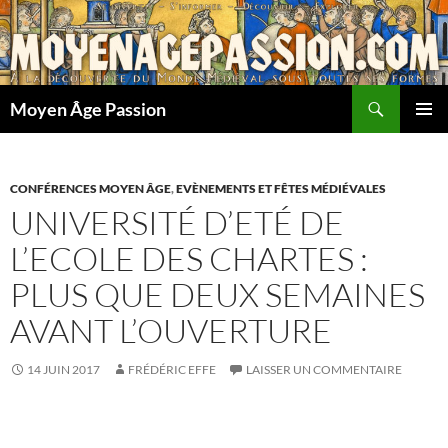
Aller
au
contenu
Recherche
Moyen Âge Passion
MENU
PRINCI
CONFÉRENCES MOYEN ÂGE
,
EVÈNEMENTS ET FÊTES MÉDIÉVALES
UNIVERSITÉ D’ETÉ DE
L’ECOLE DES CHARTES :
PLUS QUE DEUX SEMAINES
AVANT L’OUVERTURE
14 JUIN 2017
FRÉDÉRIC EFFE
LAISSER UN COMMENTAIRE