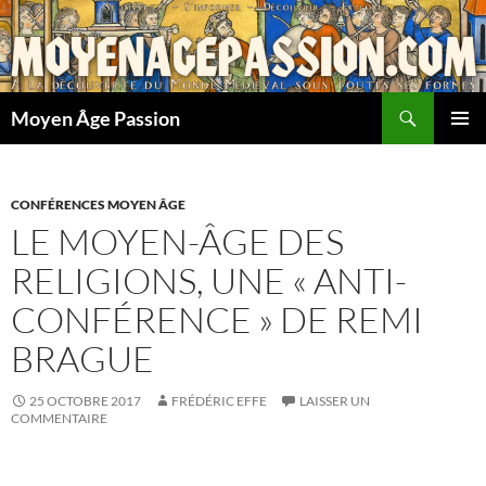
Aller
au
contenu
Recherche
Moyen Âge Passion
MENU
PRINCI
CONFÉRENCES MOYEN ÂGE
LE MOYEN-ÂGE DES
RELIGIONS, UNE « ANTI-
CONFÉRENCE » DE REMI
BRAGUE
25 OCTOBRE 2017
FRÉDÉRIC EFFE
LAISSER UN
COMMENTAIRE