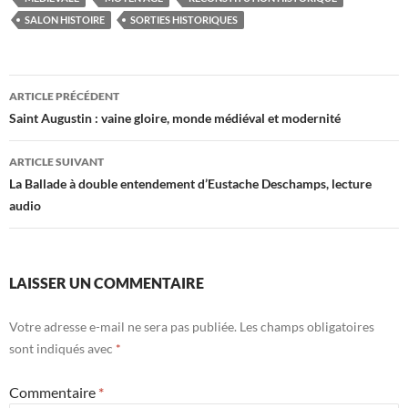
SALON HISTOIRE
SORTIES HISTORIQUES
Navigation
ARTICLE PRÉCÉDENT
des
Saint Augustin : vaine gloire, monde médiéval et modernité
articles
ARTICLE SUIVANT
La Ballade à double entendement d’Eustache Deschamps, lecture
audio
LAISSER UN COMMENTAIRE
Votre adresse e-mail ne sera pas publiée.
Les champs obligatoires
sont indiqués avec
*
Commentaire
*