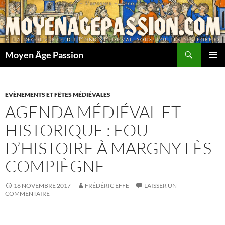
Aller
au
contenu
Recherche
Moyen Âge Passion
MENU
PRINCI
EVÈNEMENTS ET FÊTES MÉDIÉVALES
AGENDA MÉDIÉVAL ET
HISTORIQUE : FOU
D’HISTOIRE À MARGNY LÈS
COMPIÈGNE
16 NOVEMBRE 2017
FRÉDÉRIC EFFE
LAISSER UN
COMMENTAIRE