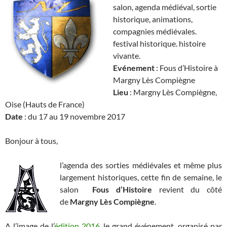
salon, agenda médiéval, sortie
historique, animations,
compagnies médiévales.
festival historique. histoire
vivante.
Evénement
: Fous d’Histoire à
Margny Lès Compiègne
Lieu
: Margny Lès Compiègne,
Oise (Hauts de France)
Date
: du 17 au 19 novembre 2017
Bonjour à tous,
l’agenda des sorties médiévales et même plus
largement historiques, cette fin de semaine, le
salon
Fous d’Histoire
revient du côté
de
Margny Lès Compiègne
.
A l’image de l’
édition 2016,
le grand événement, organisé par