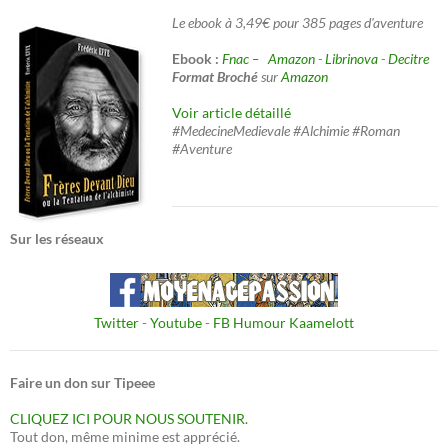
Le ebook à 3,49€ pour 385 pages d'aventure
Ebook :
Fnac –
Amazon
-
Librinova
-
Decitre
Format Broché
sur
Amazon
Voir article détaillé
#MedecineMedievale #Alchimie #Roman
#Aventure
Sur les réseaux
Twitter
-
Youtube
-
FB Humour Kaamelott
Faire un don sur Tipeee
CLIQUEZ ICI POUR NOUS SOUTENIR.
Tout don, même minime est apprécié.