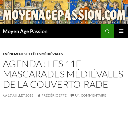
Aller
au
contenu
Recherche
Moyen Âge Passion
MENU
PRINCI
EVÈNEMENTS ET FÊTES MÉDIÉVALES
AGENDA : LES 11E
MASCARADES MÉDIÉVALES
DE LA COUVERTOIRADE
17 JUILLET 2018
FRÉDÉRIC EFFE
UN COMMENTAIRE