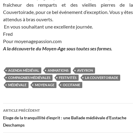
fraîcheur des remparts et des vieilles pierres de la
Couvertoirade, pour ce bel événement d’exception. Vous y êtes
attendus à bras ouverts.
En vous souhaitant une excellente journée.
Fred
Pour moyenagepassion.com
A la découverte du Moyen-Age sous toutes ses formes.
AGENDA MÉDIÉVAL
ANIMATIONS
AVEYRON
COMPAGNIES MÉDIÉVALES
FESTIVITÉS
LA COUVERTOIRADE
MÉDIÉVALE
MOYEN AGE
OCCITANIE
Navigation
ARTICLE PRÉCÉDENT
des
Eloge de la tranquillité d’esprit : une Ballade médiévale d’Eustache
Deschamps
articles