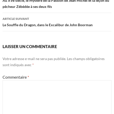
des
Au XVe siècle, le Mystère de la Passion de Jean Michel et la leçon du
pêcheur Zébédée à ses deux fils
articles
ARTICLE SUIVANT
Le Souffle du Dragon, dans le Excalibur de John Boorman
LAISSER UN COMMENTAIRE
Votre adresse e-mail ne sera pas publiée.
Les champs obligatoires
sont indiqués avec
*
Commentaire
*