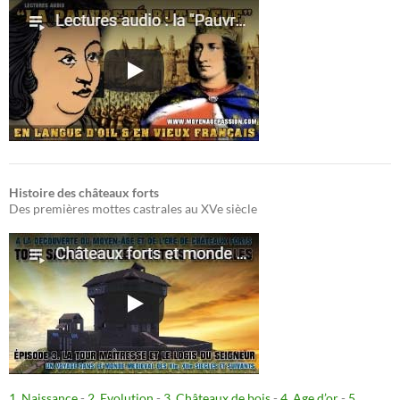
Histoire des châteaux forts
Des premières mottes castrales au XVe siècle
1. Naissance
-
2. Evolution
-
3. Châteaux de bois
-
4. Age d’or
-
5.