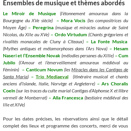
Ensembles de musique et thèmes abordés
Le Miroir de Musique
(l’étonnement amoureux dans la
Bourgogne du XVe siècle)
– Mora Vocis
(les compositrices du
Moyen Âge)
– Peregrina
(musique et miracles autour de Saint
Nicolas, du XIIe au XVe)
– Ordo Virtudum
(Chants grégoriens et
rivalités monacales de Cluny à Cîteaux)
– La Fonte Musica
(Mythes antiques et métamorphoses dans l’Ars Nova)
– Hesam
Naseri et l’Ensemble Novak
(mélodies persanes du XIIIe)
– Cum
Jubilo
(l’Amour et l’émerveillement amoureux médiéval au
Féminin)
– Canticum Novum
(les
Miracles dans les Cantigas de
Santa Maria
)
–
Trio Mediaeval
(itinéraire musical et chants
anciens d’Islande, Italie, Norvège et Angleterre)
– Ars Choralis
Coeln
(sur les traces du culte marial Cantigas d’Alphonse X et llibre
vermeil de Montserrat)
– Alla Francesca
(bestiaire médiéval des
IIIe et XIVe)
Pour les dates précises, les réservations ainsi que le détail
complet des lieux et programme des concerts, merci de vous