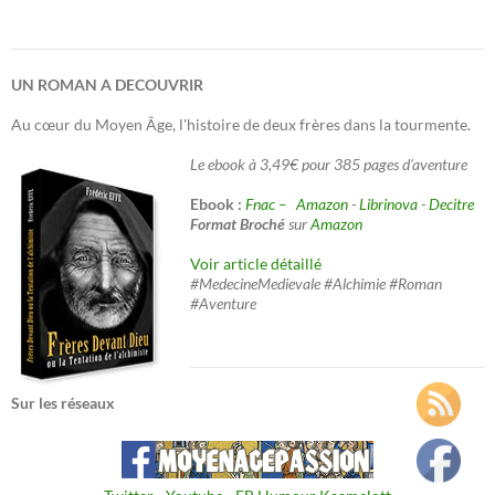
UN ROMAN A DECOUVRIR
Au cœur du Moyen Âge, l'histoire de deux frères dans la tourmente.
Le ebook à 3,49€ pour 385 pages d'aventure
Ebook :
Fnac –
Amazon
-
Librinova
-
Decitre
Format Broché
sur
Amazon
Voir article détaillé
#MedecineMedievale #Alchimie #Roman
#Aventure
Sur les réseaux