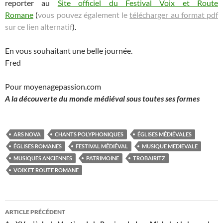
reporter au
Site officiel du Festival Voix et Route
Romane
(
vous pouvez également le
télécharger au format pdf
sur ce lien alternatif
).
En vous souhaitant une belle journée.
Fred
Pour moyenagepassion.com
A la découverte du monde médiéval sous toutes ses formes
ARS NOVA
CHANTS POLYPHONIQUES
ÉGLISES MÉDIÉVALES
ÉGLISES ROMANES
FESTIVAL MÉDIÉVAL
MUSIQUE MEDIEVALE
MUSIQUES ANCIENNES
PATRIMOINE
TROBAIRITZ
VOIX ET ROUTE ROMANE
Navigation
ARTICLE PRÉCÉDENT