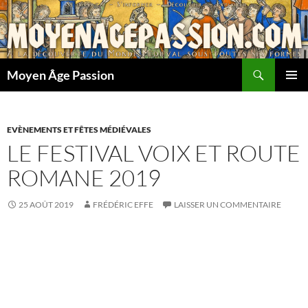
Aller
au
contenu
Recherche
Moyen Âge Passion
MENU
PRINCI
EVÈNEMENTS ET FÊTES MÉDIÉVALES
LE FESTIVAL VOIX ET ROUTE
ROMANE 2019
25 AOÛT 2019
FRÉDÉRIC EFFE
LAISSER UN COMMENTAIRE