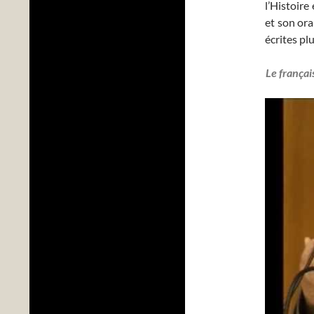
l’Histoire
et son ora
écrites pl
Le françai