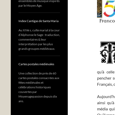
ensembles de musique inspirés
par le Moyen Âge.
Index Cantigas de Santa Maria
Au XIVe s, culte marial à la cour
d’Alphonse le Sage : traduction,
commentaires & leur
interprétation par les plus
grands groupes médiévaux.
Cartes postales médiévales
qu’à cell
Une collection de près de 60
pencher s
cartes postales consacrées aux
fêtes médiévales et
Français, 
célébrations historiques
couvertes par
Aujourd’h
Moyenagepassion depuis dix
ans.
ainsi qu’
média qui 
Qu’il repo