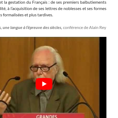
 et la gestation du Français : de ses premiers balbutiements
lité, à l’acquisition de ses lettres de noblesses et ses formes
us formalisées et plus tardives.
s, une langue à l’épreuve des siècles
,
conférence de Alain Rey