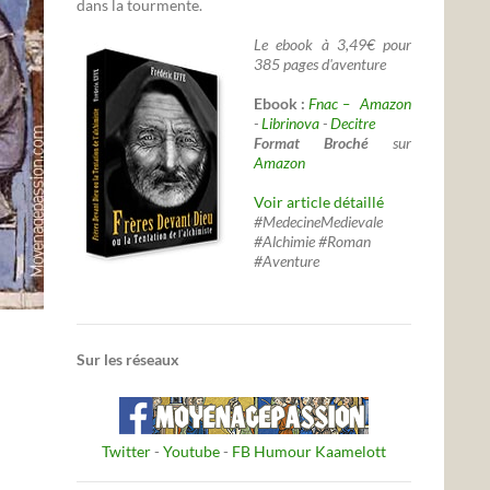
dans la tourmente.
Le ebook à 3,49€ pour
385 pages d'aventure
Ebook :
Fnac –
Amazon
-
Librinova
-
Decitre
Format Broché
sur
Amazon
Voir article détaillé
#MedecineMedievale
#Alchimie #Roman
#Aventure
Sur les réseaux
Twitter
-
Youtube
-
FB Humour Kaamelott