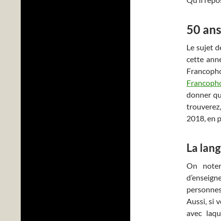
50 ans
Le sujet d
cette anné
Francop
Francoph
donner qu
trouverez
2018, en p
La lan
On noter
d’enseig
personnes
Aussi, si 
avec laqu