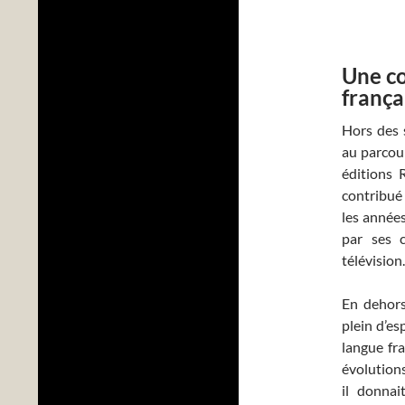
Une co
frança
Hors des s
au parcour
éditions 
contribué 
les années
par ses 
télévision.
En dehors
plein d’es
langue fr
évolution
il donnai