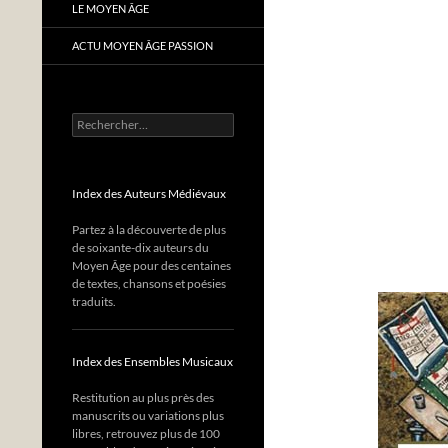
LE MOYEN ÂGE
ACTU MOYEN ÂGE PASSION
Rechercher :
Index des Auteurs Médiévaux
Partez à la découverte de plus
de soixante-dix auteurs du
Moyen Âge pour des centaines
de textes, chansons et poésies
traduits.
Index des Ensembles Musicaux
Restitution au plus près des
manuscrits ou variations plus
libres, retrouvez plus de 100