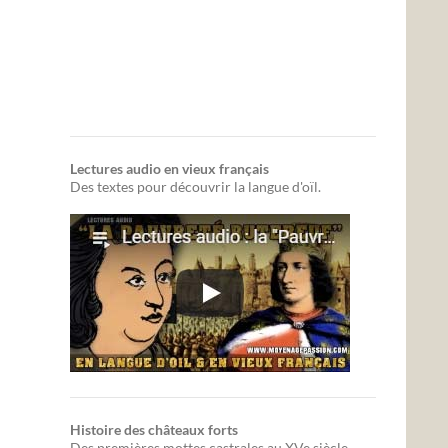
Lectures audio en vieux français
Des textes pour découvrir la langue d'oïl.
Histoire des châteaux forts
Des premières mottes castrales au XVe siècle