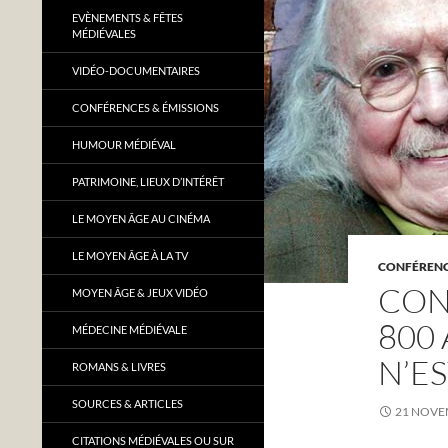
EVÈNEMENTS & FÊTES
MÉDIÉVALES
VIDÉO-DOCUMENTAIRES
CONFÉRENCES & ÉMISSIONS
HUMOUR MÉDIÉVAL
PATRIMOINE, LIEUX D’INTÉRÊT
LE MOYEN ÂGE AU CINÉMA
LE MOYEN ÂGE À LA TV
CONFÉRENC
CON
MOYEN ÂGE & JEUX VIDÉO
800 
MÉDECINE MÉDIÉVALE
N’ES
ROMANS & LIVRES
SOURCES & ARTICLES
21 NOVE
CITATIONS MÉDIÉVALES OU SUR