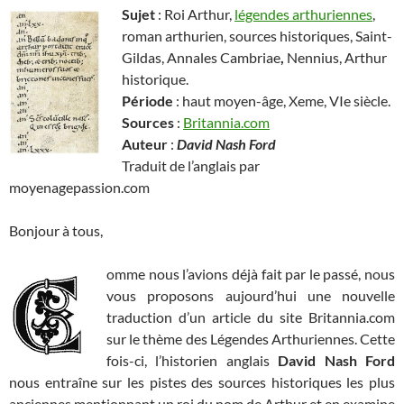
Sujet
: Roi Arthur,
légendes arthuriennes
,
roman arthurien, sources historiques, Saint-
Gildas, Annales Cambriae
,
Nennius, Arthur
historique.
Période
: haut moyen-âge, Xeme, VIe siècle.
Sources
:
Britannia.com
Auteur
:
David Nash Ford
Traduit de l’anglais par
moyenagepassion.com
Bonjour à tous,
omme nous l’avions déjà fait par le passé, nous
vous proposons aujourd’hui une nouvelle
traduction d’un article du site Britannia.com
sur le thème des Légendes Arthuriennes. Cette
fois-ci, l’historien anglais
David Nash Ford
nous entraîne sur les pistes des sources historiques les plus
anciennes mentionnant un roi du nom de Arthur et en examine