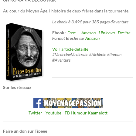
Au cœur du Moyen Âge, l'histoire de deux frères dans la tourmente.
Le ebook à 3,49€ pour 385 pages d'aventure
Ebook :
Fnac –
Amazon
-
Librinova
-
Decitre
Format Broché
sur
Amazon
Voir article détaillé
#MedecineMedievale #Alchimie #Roman
#Aventure
Sur les réseaux
Twitter
-
Youtube
-
FB Humour Kaamelott
Faire un don sur Tipeee