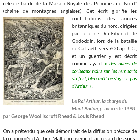
célèbre barde de la Maison Royale des Pennines du Nord*
(chaîne de montagnes anglaises). Cet écrit glorifie les
contributions des armées
britanniques du nord, dirigées
par celle de Din-Eityn et de
Gododdin, lors de la bataille
de Catraeth vers 600 ap. J.-C.,
et un guerrier y est décrit
comme ayant
« des nuées de
corbeaux noirs sur les remparts
du fort, bien qu’il ne s’agisse pas
d’Arthur «
.
Le Roi Arthur, la charge du
Mont Badon
, gravure de 1898
par
George Woolliscroft Rhead & Louis Rhead
On a prétendu que cela démontrait de la diffusion précoce de
la renommée d’Arthur. Malheureusement, au regard des sous-