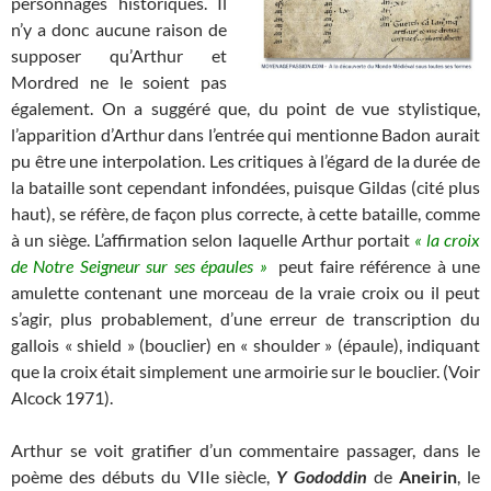
personnages historiques. Il
n’y a donc aucune raison de
supposer qu’Arthur et
Mordred ne le soient pas
également. On a suggéré que, du point de vue stylistique,
l’apparition d’Arthur dans l’entrée qui mentionne Badon aurait
pu être une interpolation. Les critiques à l’égard de la durée de
la bataille sont cependant infondées, puisque Gildas (cité plus
haut), se réfère, de façon plus correcte, à cette bataille, comme
à un siège. L’affirmation selon laquelle Arthur portait
« la croix
de Notre Seigneur sur ses épaules »
peut faire référence à une
amulette contenant une morceau de la vraie croix ou il peut
s’agir, plus probablement, d’une erreur de transcription du
gallois « shield » (bouclier) en « shoulder » (épaule), indiquant
que la croix était simplement une armoirie sur le bouclier. (Voir
Alcock 1971).
Arthur se voit gratifier d’un commentaire passager, dans le
poème des débuts du VIIe siècle,
Y Gododdin
de
Aneirin
, le