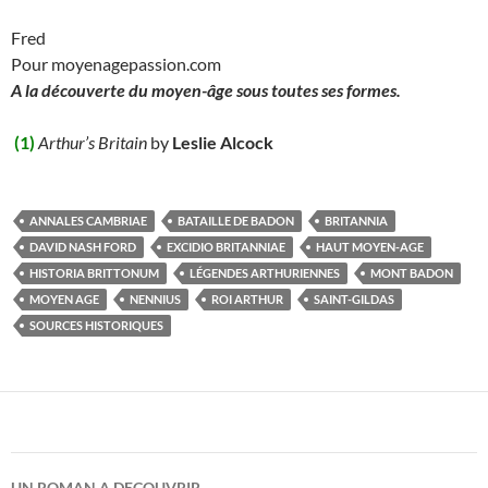
Fred
Pour moyenagepassion.com
A la découverte du moyen-âge sous toutes ses formes.
(1)
Arthur’s Britain
by
Leslie Alcock
ANNALES CAMBRIAE
BATAILLE DE BADON
BRITANNIA
DAVID NASH FORD
EXCIDIO BRITANNIAE
HAUT MOYEN-AGE
HISTORIA BRITTONUM
LÉGENDES ARTHURIENNES
MONT BADON
MOYEN AGE
NENNIUS
ROI ARTHUR
SAINT-GILDAS
SOURCES HISTORIQUES
UN ROMAN A DECOUVRIR