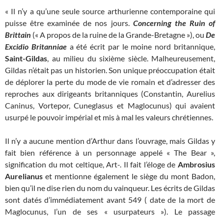
« Il n’y a qu’une seule source arthurienne contemporaine qui
puisse être examinée de nos jours.
Concerning the Ruin of
Brittain
(« A propos de la ruine de la Grande-Bretagne »), ou
De
Excidio Britanniae
a été écrit par le moine nord britannique,
Saint-Gildas
, au milieu du sixième siècle. Malheureusement,
Gildas n’était pas un historien. Son unique préoccupation était
de déplorer la perte du mode de vie romain et d’adresser des
reproches aux dirigeants britanniques (Constantin, Aurelius
Caninus, Vortepor, Cuneglasus et Maglocunus) qui avaient
usurpé le pouvoir impérial et mis à mal les valeurs chrétiennes.
Il n’y a aucune mention d’Arthur dans l’ouvrage, mais Gildas y
fait bien référence à un personnage appelé « The Bear »,
signification du mot celtique, Art-. Il fait l’éloge de
Ambrosius
Aurelianus
et mentionne également le siège du mont Badon,
bien qu’il ne dise rien du nom du vainqueur. Les écrits de Gildas
sont datés d’immédiatement avant 549 ( date de la mort de
Maglocunus, l’un de ses « usurpateurs »). Le passage