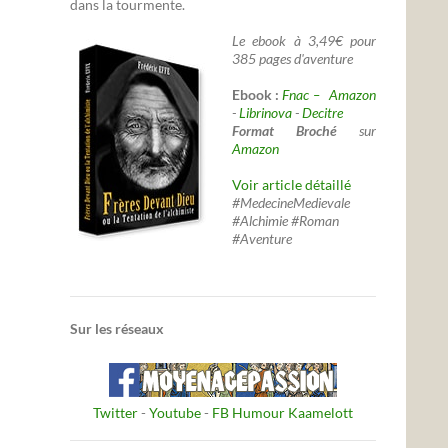
dans la tourmente.
Le ebook à 3,49€ pour
385 pages d'aventure
Ebook :
Fnac –
Amazon
-
Librinova
-
Decitre
Format Broché
sur
Amazon
Voir article détaillé
#MedecineMedievale
#Alchimie #Roman
#Aventure
Sur les réseaux
Twitter
-
Youtube
-
FB Humour Kaamelott