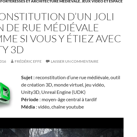
 FORTERESSES ET ARCHITECTURE MÉDIÉVALE
,
JEUX VIDÉO ET ESPACE
ONSTITUTION D’UN JOLI
N DE RUE MÉDIÉVALE
ME SI VOUS Y ÉTIEZ AVEC
TY 3D
2016
FRÉDÉRIC EFFE
LAISSER UN COMMENTAIRE
Sujet :
reconstitution d’une rue médiévale, outil
de création 3D, monde virtuel, jeu vidéo,
Unity3D, Unreal Engine (UDK)
Période
: moyen-âge central à tardif
Média
: vidéo, chaîne youtube