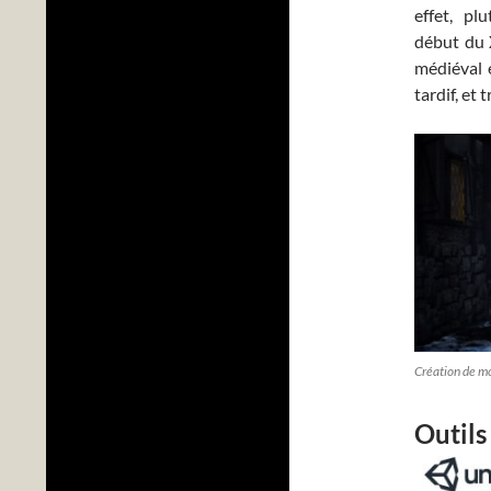
effet, plu
début du 
médiéval 
tardif, et
Création de mo
Outils