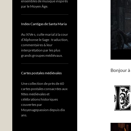
ensembles de musique inspirés
par le Moyen Âge.
Index Cantigas de Santa Maria
Au XIVe s, culte marial à la cour
d’Alphonse le Sage : traduction,
commentaires & leur
interprétation par les plus
grands groupes médiévaux.
Bonjour à 
Cartes postales médiévales
Une collection de près de 60
cartes postales consacrées aux
fêtes médiévales et
célébrations historiques
couvertes par
Moyenagepassion depuis dix
ans.