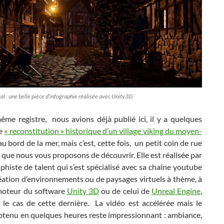
 : une belle pièce d’infographie réalisée avec Unity3D
ême registre, nous avions déjà publié ici, il y a quelques
ne
« reconstitution » historique d’un village viking du moyen-
u bord de la mer, mais c’est, cette fois, un petit coin de rue
que nous vous proposons de découvrir. Elle est réalisée par
phiste de talent qui s’est spécialisé avec sa chaîne youtube
éation d’environnements ou de paysages virtuels à thème, à
 moteur du software
Unity 3D
ou de celui de
Unreal Engine
,
t le cas de cette dernière. La vidéo est accélérée mais le
obtenu en quelques heures reste impressionnant : ambiance,