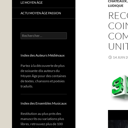
CHÂTEAUX,
LE MOYEN ÂGE
LUDIQUE
REC
ACTU MOYEN ÂGE PASSION
COI
COM
Rechercher :
UNI
Index des Auteurs Médiévaux
14 JUIN 
Partez à la découverte de plus
de soixante-dix auteurs du
Moyen Âge pour des centaines
de textes, chansons et poésies
traduits.
Index des Ensembles Musicaux
Restitution au plus près des
manuscrits ou variations plus
libres, retrouvez plus de 100