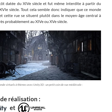
tôt datée du XIVe siècle et fut même interdite à partir du
XVIe siècle. Tout cela semble donc indiquer que ce monde
et cette rue se situent plutôt dans le moyen-âge central à
 très probablement au XIVe ou XVe siècle.
nde virtuels à thèmes avec Unity3D : un petit coin de rue médiévale :
 de réalisation :
et