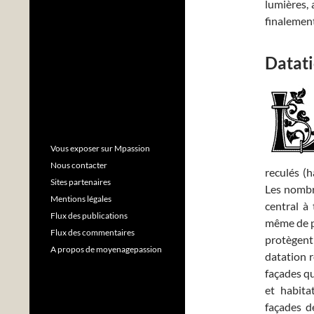
lumières, 
finalement
Datati
Vous exposer sur Mpassion
Nous contacter
reculés (
Sites partenaires
Les nombr
Mentions légales
central à 
Flux des publications
même de pa
Flux des commentaires
protègent
A propos de moyenagepassion
datation 
façades q
et habita
façades d