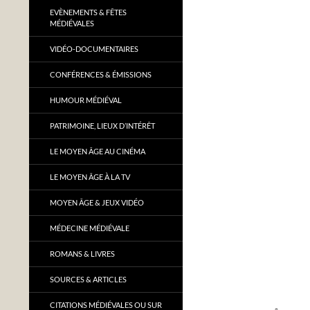
EVÈNEMENTS & FÊTES
MÉDIÉVALES
VIDÉO-DOCUMENTAIRES
CONFÉRENCES & ÉMISSIONS
HUMOUR MÉDIÉVAL
PATRIMOINE, LIEUX D’INTÉRÊT
LE MOYEN ÂGE AU CINÉMA
LE MOYEN ÂGE À LA TV
MOYEN ÂGE & JEUX VIDÉO
MÉDECINE MÉDIÉVALE
ROMANS & LIVRES
SOURCES & ARTICLES
CITATIONS MÉDIÉVALES OU SUR