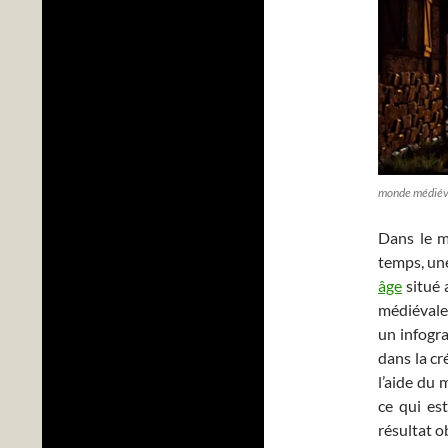
monde médiéval
Dans le m
temps, u
âge
situé a
médiévale 
un infogra
dans la cr
l’aide du
ce qui es
résultat 