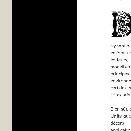
s’y sont p
en font un
éditeurs
modélis
principes
environn
certains s
titres prêt
Bien sûr, 
Unity que 
décors 
applicatio