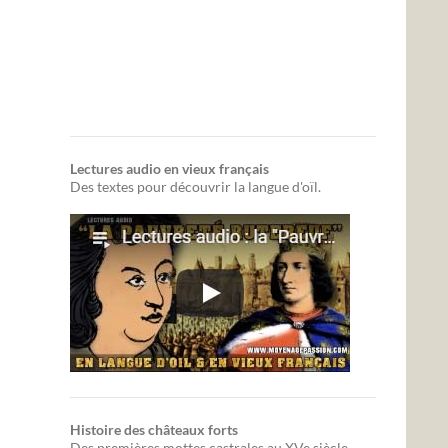
Lectures audio en vieux français
Des textes pour découvrir la langue d'oïl.
Histoire des châteaux forts
Des premières mottes castrales au XVe siècle