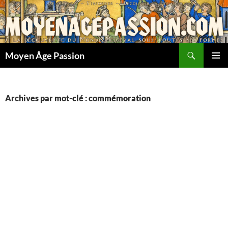
Aller
au
contenu
Recherche
Moyen Âge Passion
MENU
PRINCI
Archives par mot-clé : commémoration