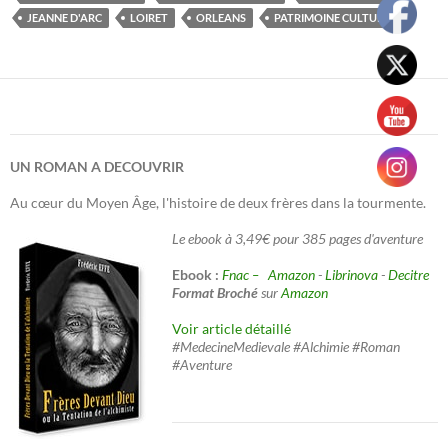
JEANNE D'ARC
LOIRET
ORLEANS
PATRIMOINE CULTUREL
UN ROMAN A DECOUVRIR
Au cœur du Moyen Âge, l'histoire de deux frères dans la tourmente.
Le ebook à 3,49€ pour 385 pages d'aventure
Ebook :
Fnac –
Amazon
-
Librinova
-
Decitre
Format Broché
sur
Amazon
Voir article détaillé
#MedecineMedievale #Alchimie #Roman
#Aventure