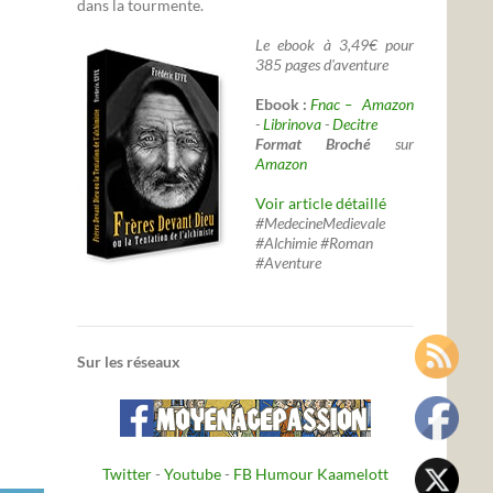
dans la tourmente.
Le ebook à 3,49€ pour
385 pages d'aventure
Ebook :
Fnac –
Amazon
-
Librinova
-
Decitre
Format Broché
sur
Amazon
Voir article détaillé
#MedecineMedievale
#Alchimie #Roman
#Aventure
Sur les réseaux
Twitter
-
Youtube
-
FB Humour Kaamelott