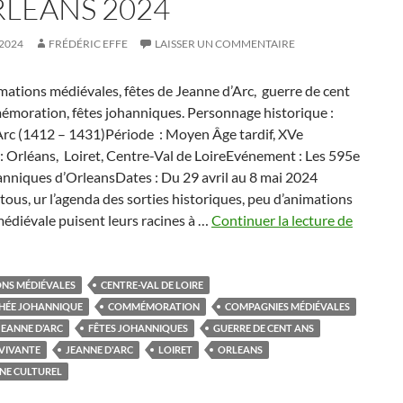
RLÉANS 2024
 2024
FRÉDÉRIC EFFE
LAISSER UN COMMENTAIRE
imations médiévales, fêtes de Jeanne d’Arc, guerre de cent
émoration, fêtes johanniques. Personnage historique :
Arc (1412 – 1431)Période : Moyen Âge tardif, XVe
 : Orléans, Loiret, Centre-Val de LoireEvénement : Les 595e
anniques d’OrleansDates : Du 29 avril au 8 mai 2024
tous, ur l’agenda des sorties historiques, peu d’animations
Agenda
médiévale puisent leurs racines à …
Continuer la lecture de
Médiéva
:
Les
NS MÉDIÉVALES
CENTRE-VAL DE LOIRE
595e
HÉE JOHANNIQUE
COMMÉMORATION
COMPAGNIES MÉDIÉVALES
Fêtes
JEANNE D’ARC
FÊTES JOHANNIQUES
GUERRE DE CENT ANS
Johanni
 VIVANTE
JEANNE D'ARC
LOIRET
ORLEANS
d’Orléa
NE CULTUREL
2024