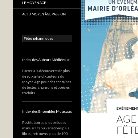
LE MOYEN ÂGE
ACTU MOYEN ÂGE PASSION
Rechercher :
Index des Auteurs Médiévaux
Partez à la découverte de plus
de soixante-dix auteurs du
Moyen Âge pour des centaines
de textes, chansons et poésies
traduits.
EVÈNEMENTS
Index des Ensembles Musicaux
AGE
Restitution au plus près des
FÊT
manuscrits ou variations plus
libres, retrouvez plus de 100