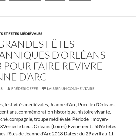
orléans
 ET FÊTES MÉDIÉVALES
 GRANDES FÊTES
ANNIQUES D’ORLÉANS
8 POUR FAIRE REVIVRE
NNE D’ARC
18
FRÉDÉRIC EFFE
LAISSER UN COMMENTAIRE
tes, festivités médiévales, Jeanne d’Arc, Pucelle d’Orléans,
cent ans, commémoration historique, histoire vivante,
arché, compagnie, troupe médiévale. Période : moyen-
, XVe siècle Lieu : Orléans (Loiret) Evénement : 589e fêtes
s, fêtes de Jeanne d’Arc 2018 Dates : du 29 avril au 11