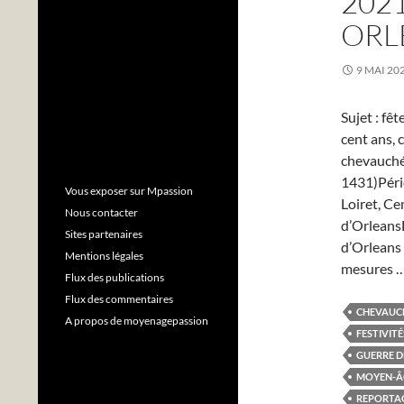
202
ORL
9 MAI 20
Sujet : fê
cent ans, 
chevauché
1431)Pério
Vous exposer sur Mpassion
Loiret, C
Nous contacter
d’OrleansD
Sites partenaires
d’Orleans
Mentions légales
mesures 
Flux des publications
Flux des commentaires
CHEVAUC
A propos de moyenagepassion
FESTIVIT
GUERRE D
MOYEN-ÂG
REPORTA