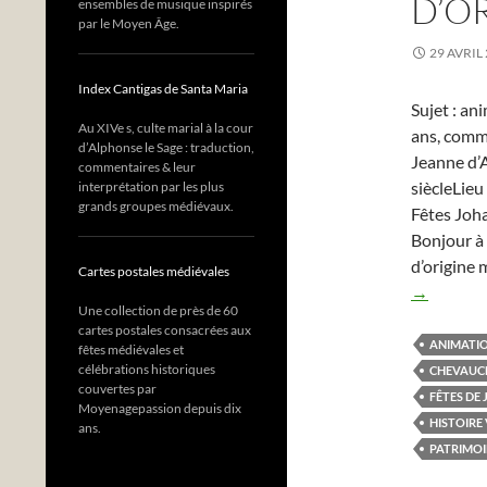
D’O
ensembles de musique inspirés
par le Moyen Âge.
29 AVRIL
Index Cantigas de Santa Maria
Sujet : an
Au XIVe s, culte marial à la cour
ans, comm
d’Alphonse le Sage : traduction,
Jeanne d’
commentaires & leur
siècleLieu
interprétation par les plus
grands groupes médiévaux.
Fêtes Joh
Bonjour à 
d’origine 
Cartes postales médiévales
→
Une collection de près de 60
cartes postales consacrées aux
ANIMATIO
fêtes médiévales et
célébrations historiques
CHEVAUC
couvertes par
FÊTES DE 
Moyenagepassion depuis dix
HISTOIRE
ans.
PATRIMOI