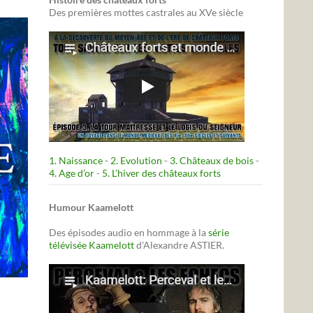
Des premières mottes castrales au XVe siècle
1. Naissance
-
2. Evolution
-
3. Châteaux de bois
-
4. Age d’or
-
5. L’hiver des châteaux forts
Humour Kaamelott
Des épisodes audio en hommage à la
série
télévisée Kaamelott
d'Alexandre ASTIER.