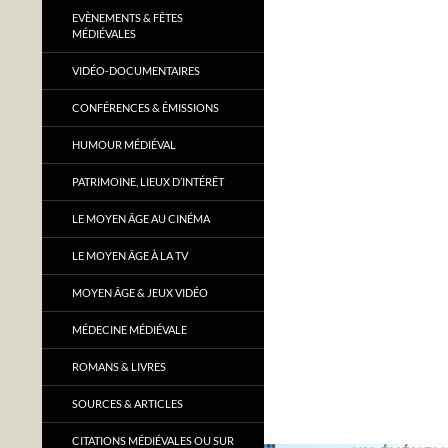
EVÈNEMENTS & FÊTES
MÉDIÉVALES
VIDÉO-DOCUMENTAIRES
CONFÉRENCES & ÉMISSIONS
HUMOUR MÉDIÉVAL
PATRIMOINE, LIEUX D’INTÉRÊT
LE MOYEN ÂGE AU CINÉMA
LE MOYEN ÂGE À LA TV
MOYEN ÂGE & JEUX VIDÉO
MÉDECINE MÉDIÉVALE
ROMANS & LIVRES
SOURCES & ARTICLES
CITATIONS MÉDIÉVALES OU SUR