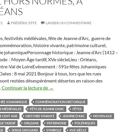
1 HORS NORMES, À
ÉANS
21
FRÉDÉRIC EFFE
LAISSER UN COMMENTAIRE
tes, festivités médiévales, fête de Jeanne d’Arc, guerre de
commémoration, histoire vivante, patrimoine culturel,
e johanniquePersonnage historique : Jeanne d’Arc (1412 –
de : Moyen Âge tardif, XVe siècleLieu : Orléans,
entre-Val de LoireEvénement : 591e fêtes Johanniques
ates : 8 mai 2021 Bonjour à tous, lors que les rues
 sont restées désespérément désertes en raison des
DeS
…
Continuer la lecture de
→
fêtes
johanniques
HÉE JOHANNIQUE
COMMÉMORATION HISTORIQUE
2021
ÉS MÉDIÉVALES
FÊTE DE JEANNE D’ARC
FÊTES
hors
E CENT ANS
HISTOIRE VIVANTE
JEANNE D'ARC
MOYEN AGE
normes,
E TARDIF
ORLEANS
PATRIMOINE
POLÉMIQUES
à
GE
SERGE GROUARD
SYMBOLE
XVE SIÈCLE