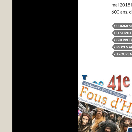
mai 2018 
600 ans, de
COMMÉMO
FESTIVIT
GUERRE D
MOYEN A
TROUPE M