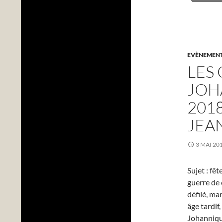
EVÈNEMENTS
LES
JOH
201
JEA
3 MAI 20
Sujet : fê
guerre de 
défilé, m
âge tardif
Johannique