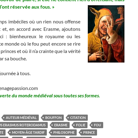
l’ont réservée aux fous. »
mps imbéciles où un rien nous offense
t et, en accord avec Erasme, ajoutons
ci : bienheureux le royaume ou les
ce monde où le fou peut encore se rire
rinces et où il n’a crainte que la vérité
ar sa bouche.
journée à tous.
enagepassion.com
verte du monde médiéval sous toutes ses formes.
AUTEUR MÉDIÉVAL
BOUFFON
CITATION
IUS ERASMUS ROTERODAMUS
ERASME
FOLIE
FOU
TE
MOYEN-ÂGE TARDIF
PHILOSOPHE
PRINCE