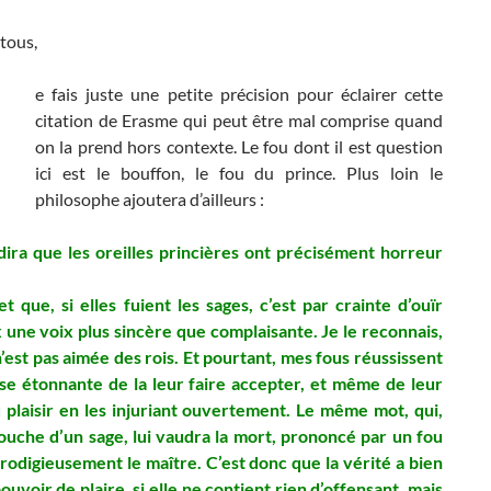
tous,
e fais juste une petite précision pour éclairer cette
citation de Erasme qui peut être mal comprise quand
on la prend hors contexte. Le fou dont il est question
ici est le bouffon, le fou du prince. Plus loin le
philosophe ajoutera d’ailleurs :
ira que les oreilles princières ont précisément horreur
et que, si elles fuient les sages, c’est par crainte d’ouïr
 une voix plus sincère que complaisante. Je le reconnais,
n’est pas aimée des rois. Et pourtant, mes fous réussissent
se étonnante de la leur faire accepter, et même de leur
 plaisir en les injuriant ouvertement. Le même mot, qui,
ouche d’un sage, lui vaudra la mort, prononcé par un fou
prodigieusement le maître. C’est donc que la vérité a bien
uvoir de plaire, si elle ne contient rien d’offensant, mais