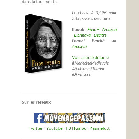
dans la tourmente.
Le ebook à 3,49€ pour
385 pages d'aventure
Ebook :
Fnac –
Amazon
-
Librinova
-
Decitre
Format Broché
sur
Amazon
Voir article détaillé
#MedecineMedievale
#Alchimie #Roman
#Aventure
Sur les réseaux
Twitter
-
Youtube
-
FB Humour Kaamelott