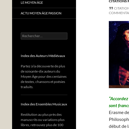
CITATIONS 
LE MOYEN ÂGE
CITATIO
COMMENTA
ACTU MOYEN ÂGE PASSION
Rechercher :
Index des Auteurs Médiévaux
Partez à la découverte de plus
de soixante-dix auteurs du
Moyen Âge pour des centaines
de textes, chansons et poésies
traduits.
“Accordez a
Index des Ensembles Musicaux
sont franc
Erasme de 
Restitution au plus près des
Philosophe
manuscrits ou variations plus
libres, retrouvez plus de 100
début de l