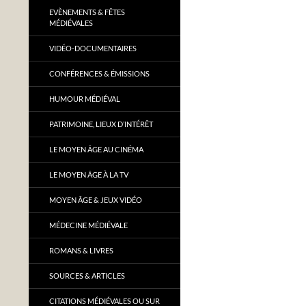
EVÈNEMENTS & FÊTES
MÉDIÉVALES
VIDÉO-DOCUMENTAIRES
CONFÉRENCES & ÉMISSIONS
HUMOUR MÉDIÉVAL
PATRIMOINE, LIEUX D’INTÉRÊT
LE MOYEN ÂGE AU CINÉMA
LE MOYEN ÂGE À LA TV
MOYEN ÂGE & JEUX VIDÉO
MÉDECINE MÉDIÉVALE
ROMANS & LIVRES
SOURCES & ARTICLES
CITATIONS MÉDIÉVALES OU SUR