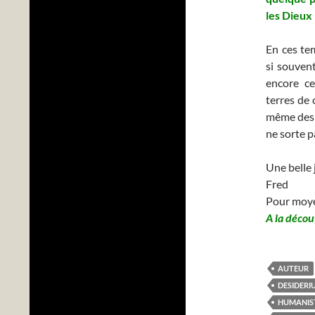
les Dieux 
En ces te
si souven
encore ce
terres de 
même des p
ne sorte p
Une belle 
Fred
Pour moy
A la décou
AUTEUR
DESIDER
HUMANIS