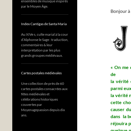
ensembles de musique inspirés
par le Moyen Âge.
Bonjour à 
Index Cantigas de Santa Maria
Au XIVe s, culte marial à la cour
d’Alphonse le Sage : traduction,
commentaires & leur
interprétation par les plus
grands groupes médiévaux.
« On me d
Cartes postales médiévales
de
la vérité 
Une collection de près de 60
parmi eux
cartes postales consacrées aux
fêtes médiévales et
la vérité 
célébrations historiques
cette cho
couvertes par
causer du
Moyenagepassion depuis dix
ans.
dans la b
réjouira 
quelque po