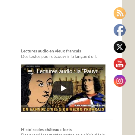
Lectures audio en vieux français
Des textes pour découvrir la langue d'oïl.
Histoire des châteaux forts
Des premières mottes castrales au XVe siècle