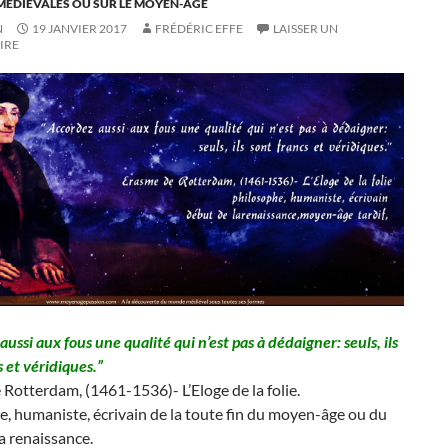
MÉDIÉVALES OU SUR LE MOYEN-ÂGE
N
19 JANVIER 2017
FRÉDÉRIC EFFE
LAISSER UN
IRE
ussi aux fous une qualité qui n’est pas à dédaigner: seuls, ils
s et véridiques.”
Rotterdam, (1461-1536)- L’Eloge de la folie.
, humaniste, écrivain de la toute fin du moyen-âge ou du
a renaissance.