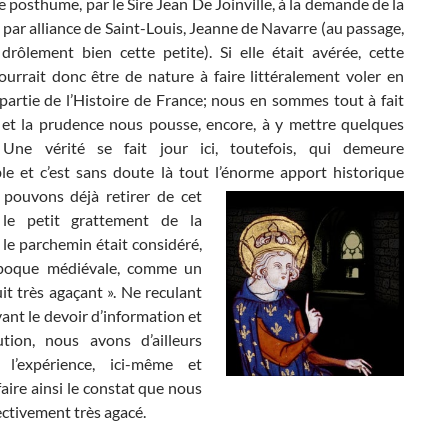
 posthume, par le Sire Jean De Joinville, à la demande de la
le par alliance de Saint-Louis, Jeanne de Navarre (au passage,
 drôlement bien cette petite). Si elle était avérée, cette
ourrait donc être de nature à faire littéralement voler en
partie de l’Histoire de France; nous en sommes tout à fait
 et la prudence nous pousse, encore, à y mettre quelques
 Une vérité se fait jour ici, toutefois, qui demeure
ble et c’est sans doute là tout l’énorme apport historique
pouvons déjà retirer de cet
 le petit grattement de la
le parchemin était considéré,
époque médiévale, comme un
uit très agaçant ». Ne reculant
ant le devoir d’information et
ution, nous avons d’ailleurs
 l’expérience, ici-même et
aire ainsi le constat que nous
ectivement très agacé.