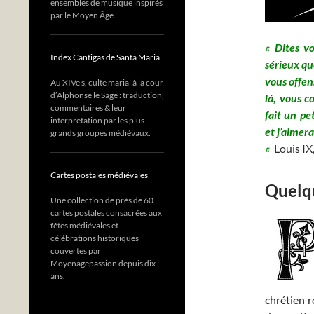
ensembles de musique inspirés
par le Moyen Âge.
« Dites vo
Index Cantigas de Santa Maria
sérieux qu
vous offen
Au XIVe s, culte marial à la cour
d’Alphonse le Sage : traduction,
là, vous c
commentaires & leur
fait un pe
interprétation par les plus
et j’aimer
grands groupes médiévaux.
«
Louis IX,
Cartes postales médiévales
Quelqu
Une collection de près de 60
cartes postales consacrées aux
fêtes médiévales et
célébrations historiques
couvertes par
Moyenagepassion depuis dix
ans.
chrétien r