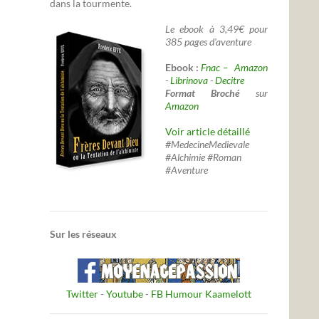
dans la tourmente.
Le ebook à 3,49€ pour
385 pages d'aventure
Ebook :
Fnac –
Amazon
-
Librinova
-
Decitre
Format Broché
sur
Amazon
Voir article détaillé
#MedecineMedievale
#Alchimie #Roman
#Aventure
Sur les réseaux
Twitter
-
Youtube
-
FB Humour Kaamelott