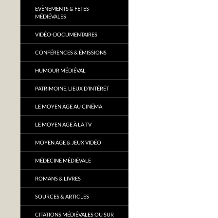
EVÈNEMENTS & FÊTES
MÉDIÉVALES
VIDÉO-DOCUMENTAIRES
CONFÉRENCES & ÉMISSIONS
HUMOUR MÉDIÉVAL
PATRIMOINE, LIEUX D’INTÉRÊT
LE MOYEN ÂGE AU CINÉMA
LE MOYEN ÂGE À LA TV
MOYEN ÂGE & JEUX VIDÉO
MÉDECINE MÉDIÉVALE
ROMANS & LIVRES
SOURCES & ARTICLES
CITATIONS MÉDIÉVALES OU SUR