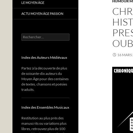
HUMOUR M
LE MOYEN ÂGE
CHR
ACTU MOYEN ÂGE PASSION
HIS
PRE
Rechercher :
OUB
16 MARS 
Index des Auteurs Médiévaux
Partez à la découverte de plus
de soixante-dix auteurs du
Moyen Âge pour des centaines
de textes, chansons et poésies
traduits.
Index des Ensembles Musicaux
Restitution au plus près des
manuscrits ou variations plus
libres, retrouvez plus de 100