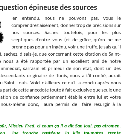
 question épineuse des sources
ien entendu, nous ne pouvons pas, vous le
comprendrez aisément, donner trop de précisions sur
nos sources. Sachez toutefois, pour les plus
sceptiques d’entre vous (et de grâce, qu’on ne me
prenne pas pour un ingénu, voir une truffe, je sais qu’il
), sachez, disais-je, que concernant cette citation de Saint-
le nous a été rapportée par un excellent ami de notre
 immédiat, sarrasin et primeur de son état, dont un des
descendants originaire de Tunis, nous a-t’il confié, aurait
 Saint Louis. Voici d’ailleurs ce qu’il a conclu après nous
 la part de cette anecdote toute à fait exclusive que seule une
lation de confiance patiemment établie entre lui et votre
, nous-même donc, aura permis de faire resurgir à la
 sûr, Missieu Fred, ci coum ça il a dit San loui, pas atromen.
inon… ine tronche pastéque, in kilo toumates, trente