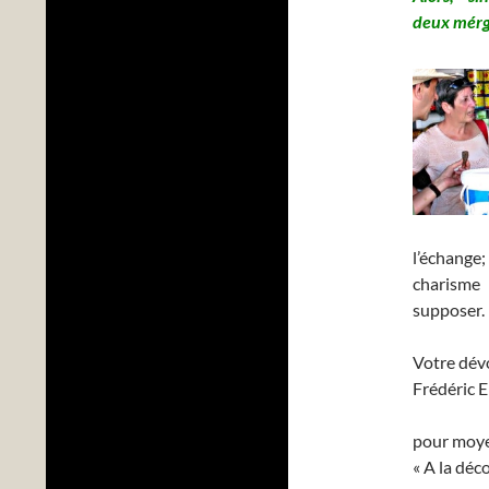
deux mérgui
l’échange
charisme 
supposer.
Votre dévo
Frédéric 
pour moy
« A la dé