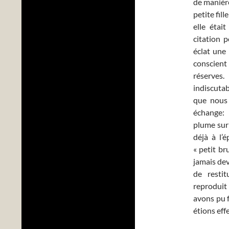
de manière
petite fil
elle était
citation p
éclat une 
conscient
réserves.
indiscuta
que nous 
échange:
plume sur 
déjà à l’
« petit br
jamais dev
de restit
reproduit
avons pu f
étions eff