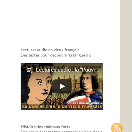
Lectures audio en vieux français
Des textes pour découvrir la langue d'oïl.
Histoire des châteaux forts
Des premières mottes castrales au XVe siècle