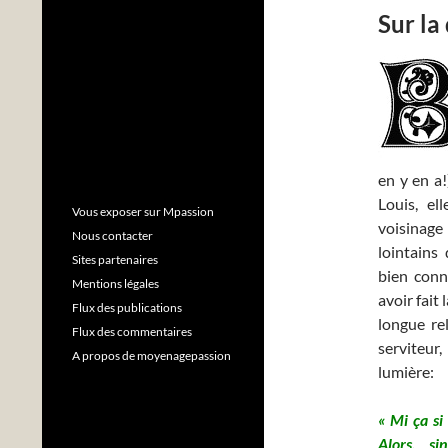
Sur la
en y en a!
Louis, el
Vous exposer sur Mpassion
voisinage
Nous contacter
lointains 
Sites partenaires
bien connu
Mentions légales
avoir fait
Flux des publications
longue re
Flux des commentaires
serviteur
A propos de moyenagepassion
lumière:
« Mi ça si
Alors, s