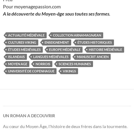
Pour moyenagepassion.com
A la découverte du Moyen-âge sous toutes ses formes.
ACTUALITÉ MÉDIÉVALE
COLLECTION ARNAMAGNÆAN
CULTURES VIKING
ENSEIGNEMENT
ÉTUDES HISTORIQUES
ÉTUDES MÉDIÉVALES
EUROPE MÉDIÉVALE
HISTOIRE MÉDIÉVALE
ISLANDAIS
LANGUES MÉDIÉVALES
MANUSCRIT ANCIEN
MOYEN AGE
NORROIS
SCIENCES HUMAINES
UNIVERSITÉ DE COPENHAGUE
VIKINGS
UN ROMAN A DECOUVRIR
Au cœur du Moyen Âge, l'histoire de deux frères dans la tourmente.