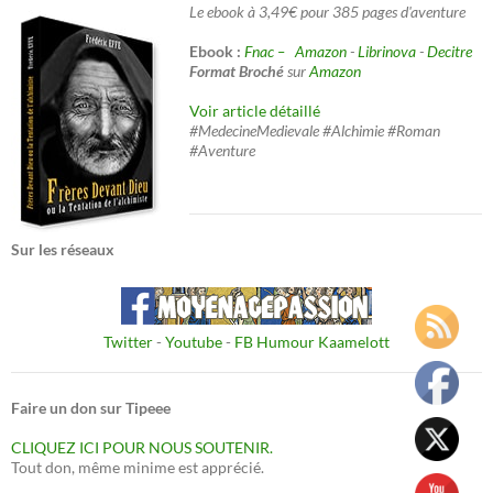
Le ebook à 3,49€ pour 385 pages d'aventure
Ebook :
Fnac –
Amazon
-
Librinova
-
Decitre
Format Broché
sur
Amazon
Voir article détaillé
#MedecineMedievale #Alchimie #Roman
#Aventure
Sur les réseaux
Twitter
-
Youtube
-
FB Humour Kaamelott
Faire un don sur Tipeee
CLIQUEZ ICI POUR NOUS SOUTENIR.
Tout don, même minime est apprécié.