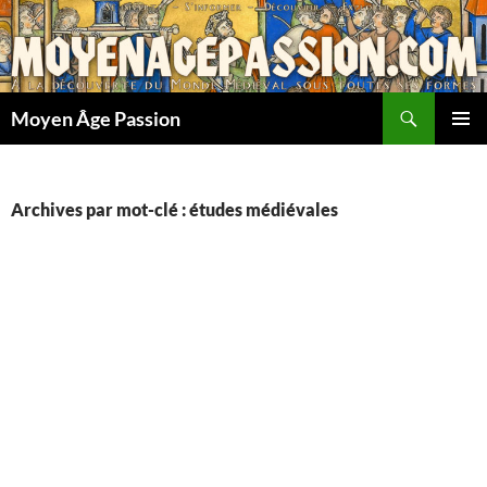
Aller
au
contenu
Recherche
Moyen Âge Passion
MENU
PRINCI
Archives par mot-clé : études médiévales