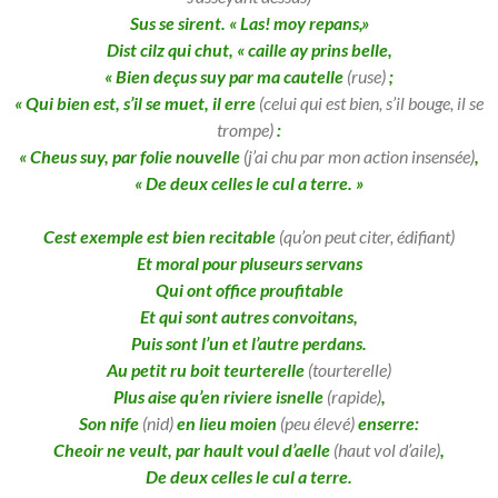
Sus se sirent. « Las! moy repans,»
Dist cilz qui chut, « caille ay prins belle,
« Bien deçus suy par ma cautelle
(ruse)
;
« Qui bien est, s’il se muet, il erre
(celui qui est bien, s’il bouge, il se
trompe)
:
« Cheus suy, par folie nouvelle
(j’ai chu par mon action insensée)
,
« De deux celles le cul a terre. »
Cest exemple est bien recitable
(qu’on peut citer, édifiant)
Et moral pour pluseurs servans
Qui ont office proufitable
Et qui sont autres convoitans,
Puis sont l’un et l’autre perdans.
Au petit ru boit teurterelle
(tourterelle)
Plus aise qu’en riviere isnelle
(rapide)
,
Son nife
(nid)
en lieu moien
(peu élevé)
enserre:
Cheoir ne veult, par hault voul d’aelle
(haut vol d’aile)
,
De deux celles le cul a terre.