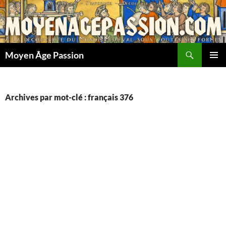
Aller
au
contenu
Recherche
Moyen Âge Passion
MENU
PRINCI
Archives par mot-clé : français 376