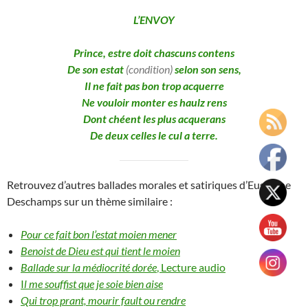
L’ENVOY
Prince, estre doit chascuns contens
De son estat
(condition)
selon son sens,
Il ne fait pas bon trop acquerre
Ne vouloir monter es haulz rens
Dont chéent les plus acquerans
De deux celles le cul a terre.
Retrouvez d’autres ballades morales et satiriques d’Eustache
Deschamps sur un thème similaire :
Pour ce fait bon l’estat moien mener
Benoist de Dieu est qui tient le moien
Ballade sur la médiocrité dorée
, Lecture audio
I
l me souffist que je soie bien aise
Qui trop prant, mourir fault ou rendre