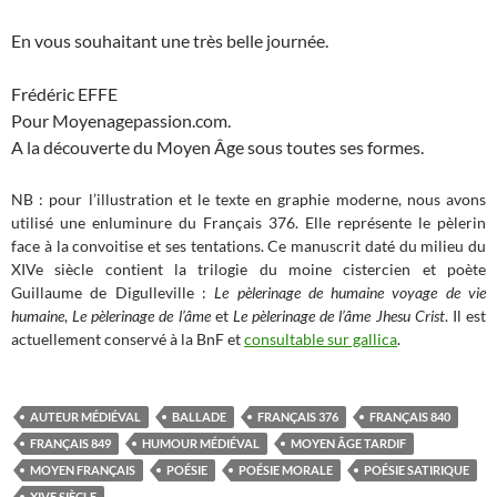
En vous souhaitant une très belle journée.
Frédéric EFFE
Pour Moyenagepassion.com.
A la découverte du Moyen Âge sous toutes ses formes.
NB : pour l’illustration et le texte en graphie moderne, nous avons
utilisé une enluminure du Français 376. Elle représente le pèlerin
face à la convoitise et ses tentations. Ce manuscrit daté du milieu du
XIVe siècle contient la trilogie du moine cistercien et poète
Guillaume de Digulleville :
Le pèlerinage de humaine voyage de vie
humaine
,
Le pèlerinage de l’âme
et
Le pèlerinage de l’âme Jhesu Crist
. Il est
actuellement conservé à la BnF et
consultable sur gallica
.
AUTEUR MÉDIÉVAL
BALLADE
FRANÇAIS 376
FRANÇAIS 840
FRANÇAIS 849
HUMOUR MÉDIÉVAL
MOYEN ÂGE TARDIF
MOYEN FRANÇAIS
POÉSIE
POÉSIE MORALE
POÉSIE SATIRIQUE
XIVE SIÈCLE