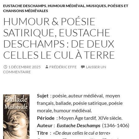
EUSTACHE DESCHAMPS
,
HUMOUR MÉDIÉVAL
,
MUSIQUES, POÉSIES ET
CHANSONS MÉDIÉVALES
HUMOUR & POÉSIE
SATIRIQUE, EUSTACHE
DESCHAMPS : DE DEUX
CELLES LE CUL À TERRE
1 DÉCEMBRE 2025
FRÉDÉRIC EFFE
LAISSER UN
COMMENTAIRE
Sujet
: poésie, auteur médiéval, moyen
français, ballade, poésie satirique, poésie
morale, humour médiéval.
Période
: Moyen Âge tardif, XIVe siècle.
Auteur
:
Eustache Deschamps
(1346-1406)
Titre
:
«De deux celles le cul a terre»