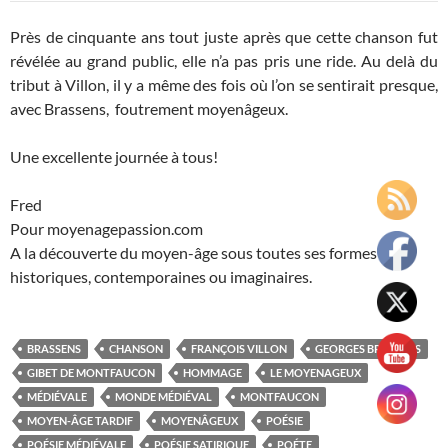
Près de cinquante ans tout juste après que cette chanson fut
révélée au grand public, elle n’a pas pris une ride. Au delà du
tribut à Villon, il y a même des fois où l’on se sentirait presque,
avec Brassens, foutrement moyenâgeux.
Une excellente journée à tous!
Fred
Pour moyenagepassion.com
A la découverte du moyen-âge sous toutes ses formes
historiques, contemporaines ou imaginaires.
BRASSENS
CHANSON
FRANÇOIS VILLON
GEORGES BRASSENS
GIBET DE MONTFAUCON
HOMMAGE
LE MOYENAGEUX
MÉDIÉVALE
MONDE MÉDIÉVAL
MONTFAUCON
MOYEN-ÂGE TARDIF
MOYENÂGEUX
POÉSIE
POÉSIE MÉDIÉVALE
POÉSIE SATIRIQUE
POÉTE