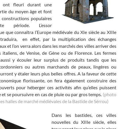
s ont fleuri durant une
rtie du moyen âge et font
s constructions populaires
e période. L’essor
e que connaîtra l’Europe médiévale du XIe siècle au XIIIe
 traduira, en effet, par la multiplication des échanges
x et l’on verra alors dans les marchés des villes arriver des
 italiens, de Venise, de Gène ou de Florence. Les fermes
aussi y écouler leur surplus de produits tandis que les
 cordonniers ou autres marchands de peaux, lingères ou
ourront y étaler leurs plus belles offres. A la faveur de cette
économique florissante, on fera également construire des
ouverts pour héberger ces activités afin qu’elles puissent
e et se poursuivre en cas de pluie ou par gros temps.
(photo
les halles de marché médiévales de la Bastide de Sérrou)
Dans les bastides, ces villes
nouvelles du XIIIe siècle, elles
trouveront leur place sur la place