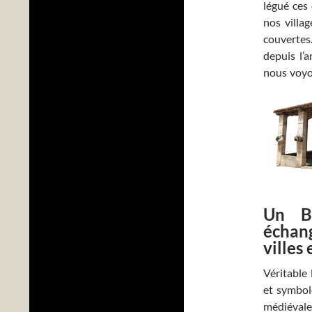
légué ces
nos villag
couvertes.
depuis l’a
nous voyon
Un B
échan
villes
Véritable
et symbol
médiéval