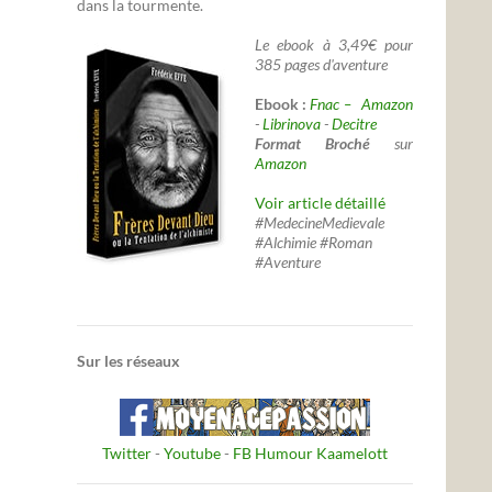
dans la tourmente.
Le ebook à 3,49€ pour
385 pages d'aventure
Ebook :
Fnac –
Amazon
-
Librinova
-
Decitre
Format Broché
sur
Amazon
Voir article détaillé
#MedecineMedievale
#Alchimie #Roman
#Aventure
Sur les réseaux
Twitter
-
Youtube
-
FB Humour Kaamelott