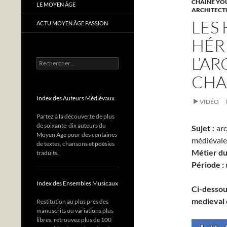
CHAÎNE YO
LE MOYEN ÂGE
ARCHITECT
LES
ACTU MOYEN ÂGE PASSION
HÉR
L’AR
Rechercher :
CHA
Index des Auteurs Médiévaux
VIDÉO
Partez à la découverte de plus
de soixante-dix auteurs du
Sujet :
arc
Moyen Âge pour des centaines
médiévales
de textes, chansons et poésies
Métier d
traduits.
Période :
Index des Ensembles Musicaux
Ci-dessou
medieval 
Restitution au plus près des
manuscrits ou variations plus
libres, retrouvez plus de 100