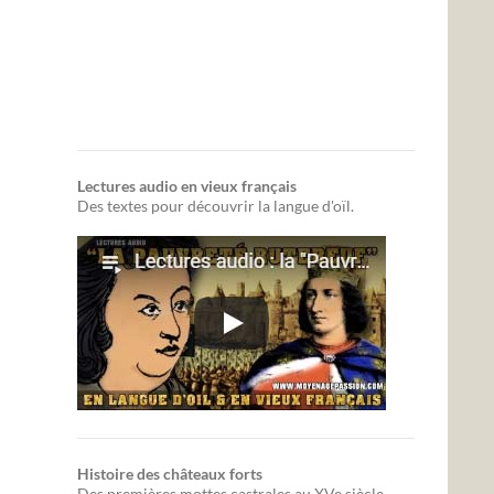
Lectures audio en vieux français
Des textes pour découvrir la langue d'oïl.
Histoire des châteaux forts
Des premières mottes castrales au XVe siècle