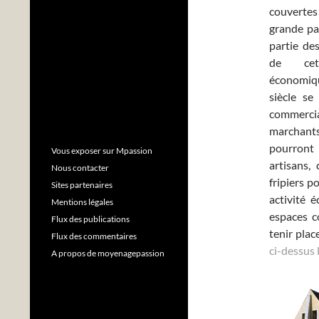
couverte
grande pa
partie de
de cett
économiqu
siècle se
commerciau
marchants
pourront 
Vous exposer sur Mpassion
artisans,
Nous contacter
fripiers p
Sites partenaires
activité 
Mentions légales
espaces c
Flux des publications
tenir plac
Flux des commentaires
ci-dessus 
A propos de moyenagepassion