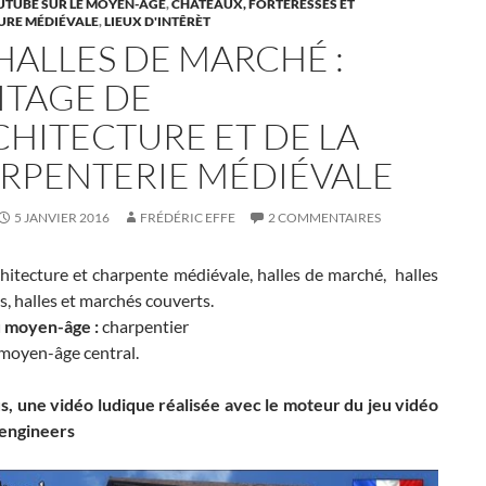
UTUBE SUR LE MOYEN-ÂGE
,
CHÂTEAUX, FORTERESSES ET
URE MÉDIÉVALE
,
LIEUX D'INTÊRÈT
 HALLES DE MARCHÉ :
ITAGE DE
CHITECTURE ET DE LA
RPENTERIE MÉDIÉVALE
5 JANVIER 2016
FRÉDÉRIC EFFE
2 COMMENTAIRES
hitecture et charpente médiévale, halles de marché, halles
, halles et marchés couverts.
u moyen-âge :
charpentier
moyen-âge central.
s, une vidéo ludique réalisée avec le moteur du jeu vidéo
engineers