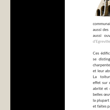
communale
aussi des 
aussi ou
d’Egreville
Ces édifi
se distin
charpente
et leur a
La toitu
effet sur
abrité et
belles œuv
la plupar
et faites 