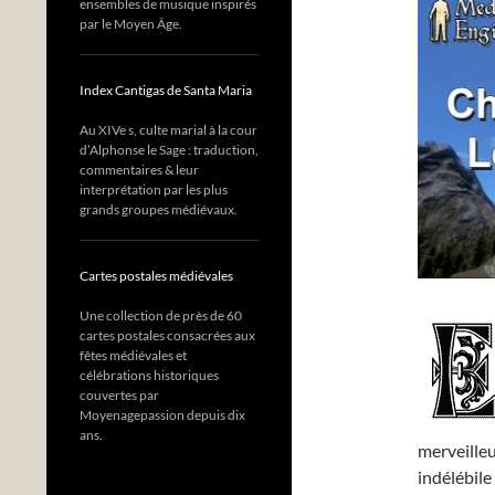
ensembles de musique inspirés
par le Moyen Âge.
Index Cantigas de Santa Maria
Au XIVe s, culte marial à la cour
d’Alphonse le Sage : traduction,
commentaires & leur
interprétation par les plus
grands groupes médiévaux.
Cartes postales médiévales
Une collection de près de 60
cartes postales consacrées aux
fêtes médiévales et
célébrations historiques
couvertes par
Moyenagepassion depuis dix
ans.
merveille
indélébil