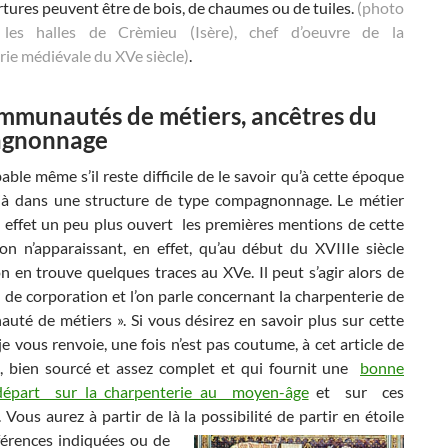
tures peuvent être de bois, de chaumes ou de tuiles.
(photo
e les halles de Crèmieu (Isère), chef d’oeuvre de la
ie médiévale du XVe siècle)
.
mmunautés de métiers, ancêtres du
gnonnage
bable même s’il reste difficile de le savoir qu’à cette époque
jà dans une structure de type compagnonnage. Le métier
 effet un peu plus ouvert les premières mentions de cette
ion n’apparaissant, en effet, qu’au début du XVIIIe siècle
 en trouve quelques traces au XVe. Il peut s’agir alors de
 de corporation et l’on parle concernant la charpenterie de
uté de métiers ». Si vous désirez en savoir plus sur cette
je vous renvoie, une fois n’est pas coutume, à cet article de
, bien sourcé et assez complet et qui fournit une
bonne
départ sur la charpenterie au moyen-âge
et sur ces
 Vous aurez à partir de là la possibilité de partir
en étoile
éférences indiquées ou de