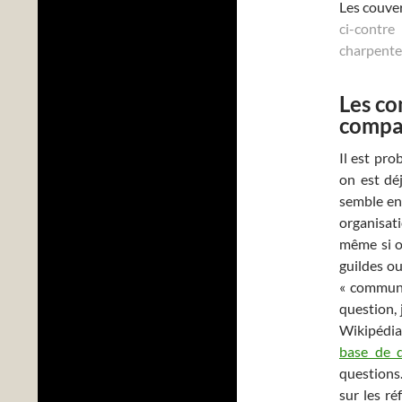
Les couver
ci-contr
charpenter
Les co
compa
Il est pro
on est dé
semble en
organisat
même si on
guildes ou
« communa
question, 
Wikipédia
base de 
questions.
sur les r