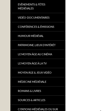
EVÈNEMENTS & FÊTES
MÉDIÉVALES
VIDÉO-DOCUMENTAIRES
CONFÉRENCES & ÉMISSIONS
HUMOUR MÉDIÉVAL
PATRIMOINE, LIEUX D’INTÉRÊT
LE MOYEN ÂGE AU CINÉMA
LE MOYEN ÂGE À LA TV
MOYEN ÂGE & JEUX VIDÉO
MÉDECINE MÉDIÉVALE
ROMANS & LIVRES
SOURCES & ARTICLES
CITATIONS MÉDIÉVALES OU SUR