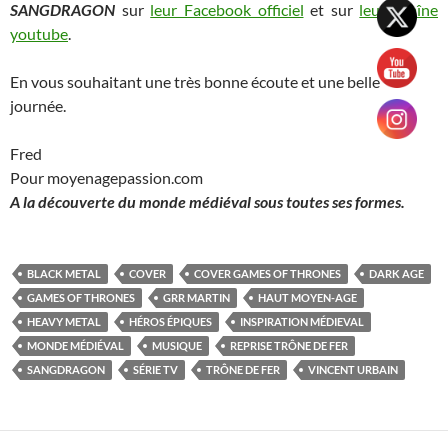
SANGDRAGON
sur
leur Facebook officiel
et sur
leur chaîne
youtube
.
En vous souhaitant une très bonne écoute et une belle
journée.
Fred
Pour moyenagepassion.com
A la découverte du monde médiéval sous toutes ses formes.
BLACK METAL
COVER
COVER GAMES OF THRONES
DARK AGE
GAMES OF THRONES
GRR MARTIN
HAUT MOYEN-AGE
HEAVY METAL
HÉROS ÉPIQUES
INSPIRATION MÉDIEVAL
MONDE MÉDIÉVAL
MUSIQUE
REPRISE TRÔNE DE FER
SANGDRAGON
SÉRIE TV
TRÔNE DE FER
VINCENT URBAIN