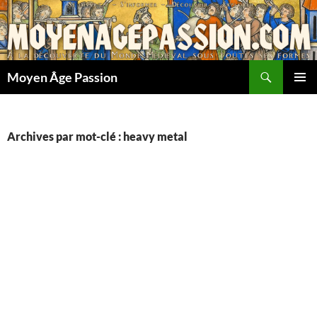
Aller
au
contenu
Recherche
Moyen Âge Passion
MENU
PRINCI
Archives par mot-clé : heavy metal