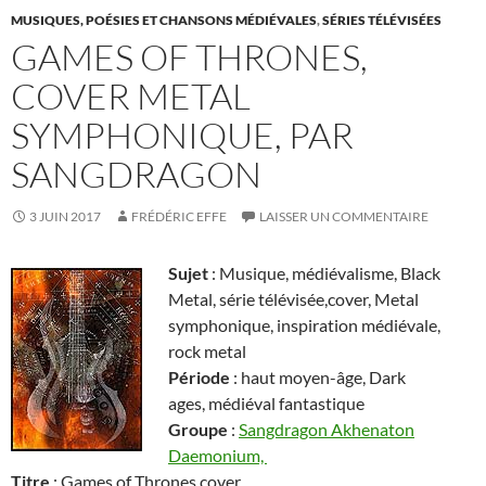
MUSIQUES, POÉSIES ET CHANSONS MÉDIÉVALES
,
SÉRIES TÉLÉVISÉES
GAMES OF THRONES,
COVER METAL
SYMPHONIQUE, PAR
SANGDRAGON
3 JUIN 2017
FRÉDÉRIC EFFE
LAISSER UN COMMENTAIRE
Sujet
: Musique, médiévalisme, Black
Metal, série télévisée,cover, Metal
symphonique, inspiration médiévale,
rock metal
Période
: haut moyen-âge, Dark
ages, médiéval fantastique
Groupe
:
Sangdragon Akhenaton
Daemonium,
Titre
: Games of Thrones cover.