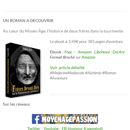
UN ROMAN A DECOUVRIR
Au cœur du Moyen Âge, l'histoire de deux frères dans la tourmente.
Le ebook à 3,49€ pour 385 pages d'aventure
Ebook :
Fnac –
Amazon
-
Librinova
-
Decitre
Format Broché
sur
Amazon
Voir article détaillé
#MedecineMedievale #Alchimie #Roman
#Aventure
Sur les réseaux
Twitter
-
Youtube
-
FB Humour Kaamelott