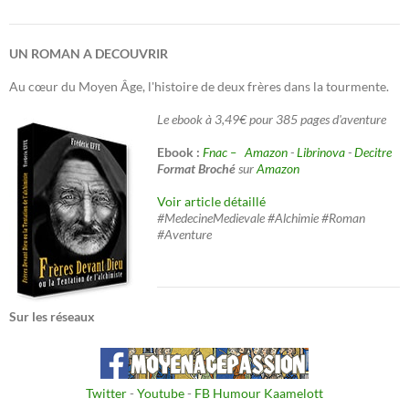
UN ROMAN A DECOUVRIR
Au cœur du Moyen Âge, l'histoire de deux frères dans la tourmente.
Le ebook à 3,49€ pour 385 pages d'aventure
Ebook :
Fnac –
Amazon
-
Librinova
-
Decitre
Format Broché
sur
Amazon
Voir article détaillé
#MedecineMedievale #Alchimie #Roman
#Aventure
Sur les réseaux
Twitter
-
Youtube
-
FB Humour Kaamelott