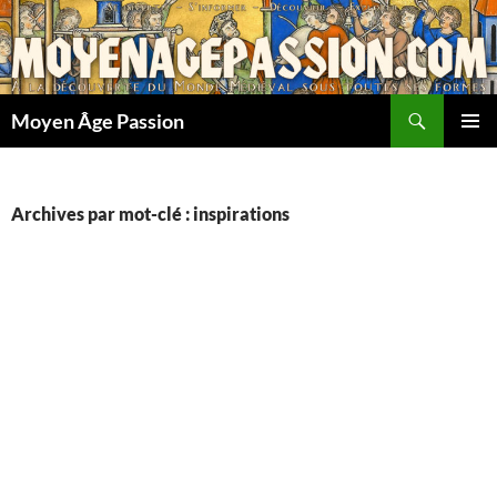
Aller
au
contenu
Recherche
Moyen Âge Passion
MENU
PRINCI
Archives par mot-clé : inspirations