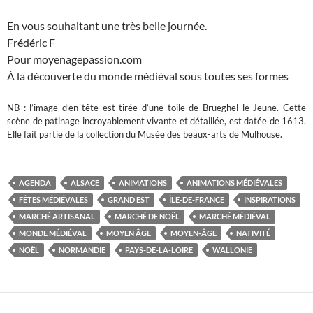
En vous souhaitant une très belle journée.
Frédéric F
Pour moyenagepassion.com
À la découverte du monde médiéval sous toutes ses formes
NB : l’image d’en-tête est tirée d’une toile de Brueghel le Jeune. Cette
scène de patinage incroyablement vivante et détaillée, est datée de 1613.
Elle fait partie de la collection du Musée des beaux-arts de Mulhouse.
AGENDA
ALSACE
ANIMATIONS
ANIMATIONS MÉDIÉVALES
FÊTES MÉDIÉVALES
GRAND EST
ÎLE-DE-FRANCE
INSPIRATIONS
MARCHÉ ARTISANAL
MARCHÉ DE NOËL
MARCHÉ MÉDIÉVAL
MONDE MÉDIÉVAL
MOYEN ÂGE
MOYEN-ÂGE
NATIVITÉ
NOËL
NORMANDIE
PAYS-DE-LA-LOIRE
WALLONIE