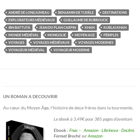
ANDRÉ DE LONGJUMEAU
BENJAMIN DE TUDÈLE
DESTINATIONS
EXPLORATEURS MÉDIÉVAUX
GUILLAUME DE RUBROUCK
IBN BATTUTA
JEAN DU PLAN CARPIN
KHAN
KUBLAI KHAN
MONDE MÉDIÉVAL
MONGOLIE
MOYEN AGE
PÉRIPLES
VOYAGES
VOYAGES MÉDIÉVAUX
VOYAGES MODERNES
VOYAGEUR MÉDIÉVAL
VOYAGEUR MODERNE
UN ROMAN A DECOUVRIR
Au cœur du Moyen Âge, l'histoire de deux frères dans la tourmente.
Le ebook à 3,49€ pour 385 pages d'aventure
Ebook :
Fnac –
Amazon
-
Librinova
-
Decitre
Format Broché
sur
Amazon