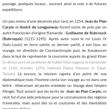
passage, quelques locaux , ouvrant ainsi la voie à de futures
expéditions.
Un peu moins d’une décennie plus tard, en 1254,
Jean du Plan
Carpin
et
André de Longjumeau
furent suivis de prés par un
autre franciscain d’origine flamande :
Guillaume de Rubrouck
(Rubruquis)
(1215-1295). Après avoir suivi le roi Louis IX
(Sain-Louis) en terre sainte, ce dernier partit, à son tour, en
voyage, en direction de Constantinople puis de Karakorum
dans le but de représenter la couronne auprès du grand Khan
(ci-dessus portrait posthume de Kublaï Khan supposé le représenter
en 1260, Araniko, 1294; National Palace Museum in Taipei,
Taiwan)
. Là encore, la mission capota d’un point de vue
diplomatique mais l’homme conta son voyage au roi dans une
lettre :
Itinerarium ad partes orientales
ou
V
oyage dans l’empire
Mongol
.
Tout autant que les écrits de
Jean du Plan Carpin,
ce
récit fut d’une aide précieuse pour la connaissance des régions
traversées, mais aussi des us et coutumes et des mentalités
mongoles d’alors.