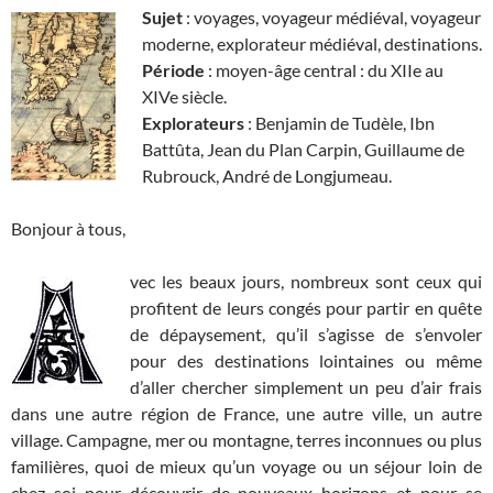
Sujet
: voyages, voyageur médiéval, voyageur
moderne, explorateur médiéval, destinations.
Période
: moyen-âge central : du XIIe au
XIVe siècle.
Explorateurs
: Benjamin de Tudèle, Ibn
Battûta, Jean du Plan Carpin, Guillaume de
Rubrouck, André de Longjumeau.
Bonjour à tous,
vec les beaux jours, nombreux sont ceux qui
profitent de leurs congés pour partir en quête
de dépaysement, qu’il s’agisse de s’envoler
pour des destinations lointaines ou même
d’aller chercher simplement un peu d’air frais
dans une autre région de France, une autre ville, un autre
village. Campagne, mer ou montagne, terres inconnues ou plus
familières, quoi de mieux qu’un voyage ou un séjour loin de
chez soi pour découvrir de nouveaux horizons et pour se