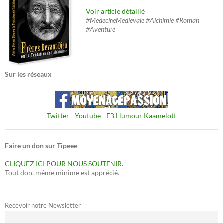
Voir article détaillé
#MedecineMedievale #Alchimie #Roman
#Aventure
Sur les réseaux
Twitter
-
Youtube
-
FB Humour Kaamelott
Faire un don sur Tipeee
CLIQUEZ ICI POUR NOUS SOUTENIR.
Tout don, même minime est apprécié.
Recevoir notre Newsletter