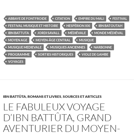
ABBAYE DE FONTFROIDE
CITATION
EMPIRE DU MALI
FESTIVAL
FESTIVAL MUSIQUE ET HISTOIRE
HESPÈRION XXI
IBN BATOUTAH
IBN BATTUTA
JORDI SAVALL
MÉDIÉVALE
MONDE MÉDIÉVAL
MOYEN AGE
MOYEN-ÂGE CENTRAL
MUSIQUE
MUSIQUE MEDIEVALE
MUSIQUES ANCIENNES
NARBONNE
PROGRAMME
SORTIES HISTORIQUES
VIOLE DE GAMBE
VOYAGES
IBN BATTÛTA
,
ROMANS ET LIVRES
,
SOURCES ET ARTICLES
LE FABULEUX VOYAGE
D’IBN BATTÛTA, GRAND
AVENTURIER DU MOYEN-