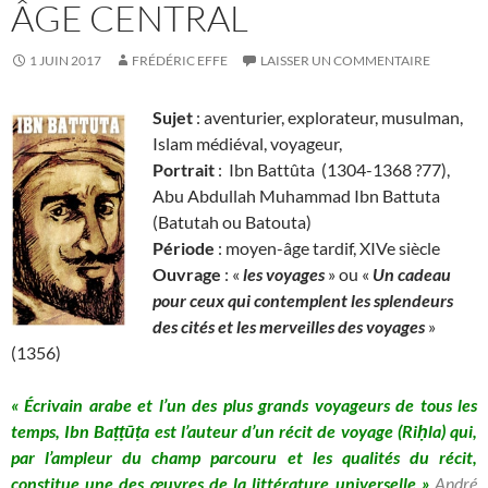
ÂGE CENTRAL
1 JUIN 2017
FRÉDÉRIC EFFE
LAISSER UN COMMENTAIRE
Sujet
: aventurier, explorateur, musulman,
Islam médiéval, voyageur,
Portrait
: Ibn Battûta
(1304-1368 ?77),
Abu Abdullah Muhammad Ibn Battuta
(Batutah ou Batouta)
Période
: moyen-âge tardif, XIVe siècle
Ouvrage
: «
les voyages
» ou «
Un cadeau
pour ceux qui contemplent les splendeurs
des cités et les merveilles des voyages
»
(1356)
« Écrivain arabe et l’un des plus grands voyageurs de tous les
temps, Ibn Baṭṭūṭa est l’auteur d’un récit de voyage (Riḥla) qui,
par l’ampleur du champ parcouru et les qualités du récit,
constitue une des œuvres de la littérature universelle »
André