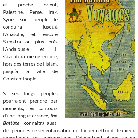
et proche orient,
Palestine, Perse, Irak,
Syrie, son périple le
conduira jusqu’à
l’Anatolie, et encore
Sumatra ou plus près
l’Andalousie et il
s’aventura même encore,
hors des terres de l’Islam,
jusqu’à la ville de
Constantinople.
Si ses longs périples
pourraient prendre par
moments, les contours
d’une longue errance,
Ibn
Battûta
connaîtra aussi
des périodes de sédentarisation qui lui permettront de mieux
approfondir ses observations. Démontrant d’une solide