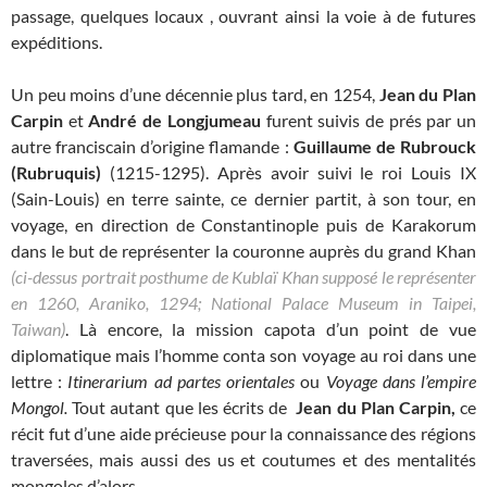
passage, quelques locaux , ouvrant ainsi la voie à de futures
expéditions.
Un peu moins d’une décennie plus tard, en 1254,
Jean du Plan
Carpin
et
André de Longjumeau
furent suivis de prés par un
autre franciscain d’origine flamande :
Guillaume de Rubrouck
(Rubruquis)
(1215-1295). Après avoir suivi le roi Louis IX
(Sain-Louis) en terre sainte, ce dernier partit, à son tour, en
voyage, en direction de Constantinople puis de Karakorum
dans le but de représenter la couronne auprès du grand Khan
(ci-dessus portrait posthume de Kublaï Khan supposé le représenter
en 1260, Araniko, 1294; National Palace Museum in Taipei,
Taiwan)
. Là encore, la mission capota d’un point de vue
diplomatique mais l’homme conta son voyage au roi dans une
lettre :
Itinerarium ad partes orientales
ou
V
oyage dans l’empire
Mongol
.
Tout autant que les écrits de
Jean du Plan Carpin,
ce
récit fut d’une aide précieuse pour la connaissance des régions
traversées, mais aussi des us et coutumes et des mentalités
mongoles d’alors.