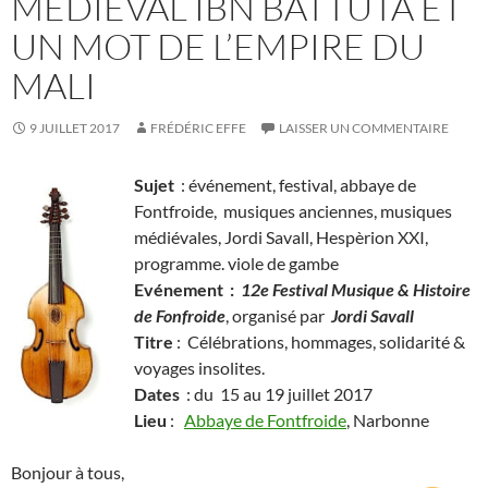
MÉDIÉVAL IBN BATTUTA ET
UN MOT DE L’EMPIRE DU
MALI
9 JUILLET 2017
FRÉDÉRIC EFFE
LAISSER UN COMMENTAIRE
Sujet
: événement, festival, abbaye de
Fontfroide, musiques anciennes, musiques
médiévales, Jordi Savall, Hespèrion XXI,
programme. viole de gambe
Evénement :
12e Festival Musique & Histoire
de Fonfroide
, organisé par
Jordi Savall
Titre
: Célébrations, hommages, solidarité &
voyages insolites.
Dates
: du 15 au 19 juillet 2017
Lieu
:
Abbaye de Fontfroide
, Narbonne
Bonjour à tous,