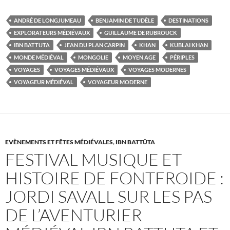
ANDRÉ DE LONGJUMEAU
BENJAMIN DE TUDÈLE
DESTINATIONS
EXPLORATEURS MÉDIÉVAUX
GUILLAUME DE RUBROUCK
IBN BATTUTA
JEAN DU PLAN CARPIN
KHAN
KUBLAI KHAN
MONDE MÉDIÉVAL
MONGOLIE
MOYEN AGE
PÉRIPLES
VOYAGES
VOYAGES MÉDIÉVAUX
VOYAGES MODERNES
VOYAGEUR MÉDIÉVAL
VOYAGEUR MODERNE
EVÈNEMENTS ET FÊTES MÉDIÉVALES
,
IBN BATTÛTA
FESTIVAL MUSIQUE ET
HISTOIRE DE FONTFROIDE :
JORDI SAVALL SUR LES PAS
DE L’AVENTURIER