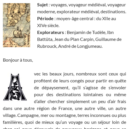
Sujet
: voyages, voyageur médiéval, voyageur
moderne, explorateur médiéval, destinations.
Période
: moyen-âge central : du XIIe au
XIVe siècle.
Explorateurs
: Benjamin de Tudèle, Ibn
Battûta, Jean du Plan Carpin, Guillaume de
Rubrouck, André de Longjumeau.
Bonjour à tous,
vec les beaux jours, nombreux sont ceux qui
profitent de leurs congés pour partir en quête
de dépaysement, qu’il s’agisse de s’envoler
pour des destinations lointaines ou même
d’aller chercher simplement un peu d’air frais
dans une autre région de France, une autre ville, un autre
village. Campagne, mer ou montagne, terres inconnues ou plus
familières, quoi de mieux qu’un voyage ou un séjour loin de
chez soi pour découvrir de nouveaux horizons et pour se