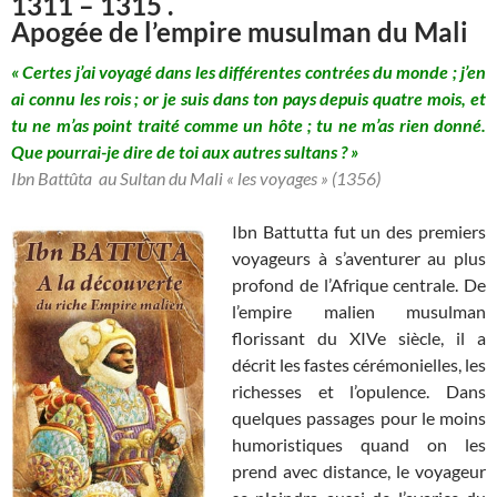
1311 – 1315 .
Apogée de l’empire musulman du Mali
« Certes j’ai voyagé dans les différentes contrées du monde ; j’en
ai connu les rois ; or je suis dans ton pays depuis quatre mois, et
tu ne m’as point traité comme un hôte ; tu ne m’as rien donné.
Que pourrai-je dire de toi aux autres sultans ? »
Ibn Battûta au Sultan du Mali «
les voyages
» (1356)
Ibn Battutta fut un des premiers
voyageurs à s’aventurer au plus
profond de l’Afrique centrale. De
l’empire malien musulman
florissant du XIVe siècle, il a
décrit les fastes cérémonielles, les
richesses et l’opulence. Dans
quelques passages pour le moins
humoristiques quand on les
prend avec distance, le voyageur