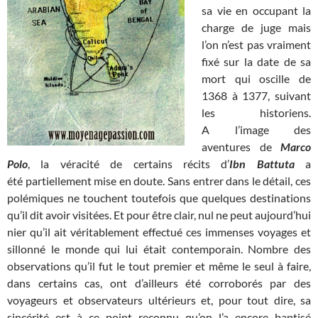
sa vie en occupant la
charge de juge mais
l’on n’est pas vraiment
fixé sur la date de sa
mort qui oscille de
1368 à 1377, suivant
les historiens.
A l’image des
aventures de
Marco
Polo
, la véracité de certains récits d’
Ibn Battuta
a
été partiellement mise en doute. Sans entrer dans le détail, ces
polémiques ne touchent toutefois que quelques destinations
qu’il dit avoir visitées. Et pour être clair, nul ne peut aujourd’hui
nier qu’il ait véritablement effectué ces immenses voyages et
sillonné le monde qui lui était contemporain. Nombre des
observations qu’il fut le tout premier et même le seul à faire,
dans certains cas, ont d’ailleurs été corroborés par des
voyageurs et observateurs ultérieurs et, pour tout dire, sa
sincérité est à ce point reconnu qu’on l’a encore baptisé