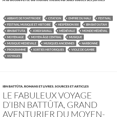
ABBAYE DE FONTFROIDE
CITATION
EMPIRE DU MALI
FESTIVAL
FESTIVAL MUSIQUE ET HISTOIRE
HESPÈRION XXI
IBN BATOUTAH
IBN BATTUTA
JORDI SAVALL
MÉDIÉVALE
MONDE MÉDIÉVAL
MOYEN AGE
MOYEN-ÂGE CENTRAL
MUSIQUE
MUSIQUE MEDIEVALE
MUSIQUES ANCIENNES
NARBONNE
PROGRAMME
SORTIES HISTORIQUES
VIOLE DE GAMBE
VOYAGES
IBN BATTÛTA
,
ROMANS ET LIVRES
,
SOURCES ET ARTICLES
LE FABULEUX VOYAGE
D’IBN BATTÛTA, GRAND
AVENTURIER DU MOYEN-