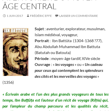
ÂGE CENTRAL
1 JUIN 2017
FRÉDÉRIC EFFE
LAISSER UN COMMENTAIRE
Sujet
: aventurier, explorateur, musulman,
Islam médiéval, voyageur,
Portrait
: Ibn Battûta
(1304-1368 ?77),
Abu Abdullah Muhammad Ibn Battuta
(Batutah ou Batouta)
Période
: moyen-âge tardif, XIVe siècle
Ouvrage
: «
les voyages
» ou «
Un cadeau
pour ceux qui contemplent les splendeurs
des cités et les merveilles des voyages
»
(1356)
« Écrivain arabe et l’un des plus grands voyageurs de tous les
temps, Ibn Baṭṭūṭa est l’auteur d’un récit de voyage (Riḥla) qui,
par l’ampleur du champ parcouru et les qualités du récit,