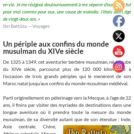
en vie. Je me résignai douloureusement à me séparer d’eux, et ce fut
pour moi comme pour eux, une cause de maladie. J’étais alors âgé
de vingt-deux ans. »
Ibn Battûta — Voyages
Un périple aux confins du monde
musulman du XIVe siècle
De 1325 à 1349, cet aventurier berbère musulman, né à l’aube
du XIVe siècle, parcourut plus de 120 000 kilomètres à
l’occasion de trois grands périples qui le menèrent de son
Maroc natal jusqu’aux confins du monde musulman médiéval.
Parti originellement en pèlerinage vers la Mecque, à l’age de 22
ans, il finira par visiter des myriades de destinations dans une
longue aventure où il prendra toute la mesure du monde
musulman, de sa diversité autant que de
son étendue : Inde,
Asie centrale, Chine,
Afrique orientale, Moyen