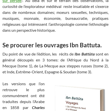
sur persée
).
Au delà et sur le terrain des observations, la
curiosité de l’explorateur médiéval reste insatiable et s’exerce
dans de nombreux domaines; moeurs sexuelles, techniques,
musiques, monnaie, économie, bureaucratie, pratiques
religieuses qui intéressent l’anthropologie comme l’ethnologie
dans un perspective historique.
Se procurer les ouvrages Ibn Battuta.
Du point de vue de l’édition, les récits de
Ibn Battûta
sont en
général découpés en 3 tomes: de l’Afrique du Nord à la
Mecque (tome 1), d
e La Mecque aux steppes russes (tome 2),
et
Inde, Extrême-Orient, Espagne & Soudan (tome 3).
Les versions que l’on
retrouve le plus
communément ont été
traduites depuis l’Arabe
en 1858 par
Charles