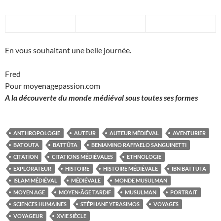
En vous souhaitant une belle journée.
Fred
Pour moyenagepassion.com
A la découverte du monde médiéval sous toutes ses formes
ANTHROPOLOGIE
AUTEUR
AUTEUR MÉDIÉVAL
AVENTURIER
BATOUTA
BATTÛTA
BENIAMINO RAFFAELO SANGUINETTI
CITATION
CITATIONS MÉDIÉVALES
ETHNOLOGIE
EXPLORATEUR
HISTOIRE
HISTOIRE MÉDIÉVALE
IBN BATTUTA
ISLAM MÉDIÉVAL
MÉDIÉVALE
MONDE MUSULMAN
MOYEN AGE
MOYEN-ÂGE TARDIF
MUSULMAN
PORTRAIT
SCIENCES HUMAINES
STÉPHANE YERASIMOS
VOYAGES
VOYAGEUR
XVIE SIÈCLE