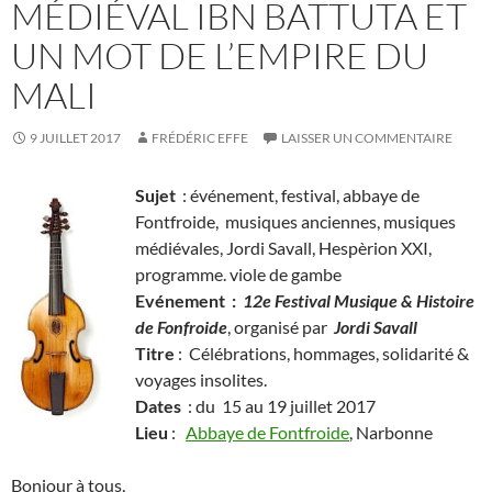
MÉDIÉVAL IBN BATTUTA ET
UN MOT DE L’EMPIRE DU
MALI
9 JUILLET 2017
FRÉDÉRIC EFFE
LAISSER UN COMMENTAIRE
Sujet
: événement, festival, abbaye de
Fontfroide, musiques anciennes, musiques
médiévales, Jordi Savall, Hespèrion XXI,
programme. viole de gambe
Evénement :
12e Festival Musique & Histoire
de Fonfroide
, organisé par
Jordi Savall
Titre
: Célébrations, hommages, solidarité &
voyages insolites.
Dates
: du 15 au 19 juillet 2017
Lieu
:
Abbaye de Fontfroide
, Narbonne
Bonjour à tous,