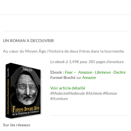
UN ROMAN A DECOUVRIR
Au cœur du Moyen Âge, l'histoire de deux frères dans la tourmente.
Le ebook à 3,49€ pour 385 pages d'aventure
Ebook :
Fnac –
Amazon
-
Librinova
-
Decitre
Format Broché
sur
Amazon
Voir article détaillé
#MedecineMedievale #Alchimie #Roman
#Aventure
Sur les réseaux