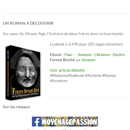
UN ROMAN A DECOUVRIR
Au cœur du Moyen Âge, l'histoire de deux frères dans la tourmente.
Le ebook à 3,49€ pour 385 pages d'aventure
Ebook :
Fnac –
Amazon
-
Librinova
-
Decitre
Format Broché
sur
Amazon
Voir article détaillé
#MedecineMedievale #Alchimie #Roman
#Aventure
Sur les réseaux