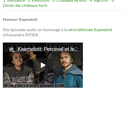
1. Naissance
-
2. Evolution
-
3. Châteaux de bois
-
4. Age d’or
-
5.
L’hiver des châteaux forts
Humour Kaamelott
Des épisodes audio en hommage à la
série télévisée Kaamelott
d'Alexandre ASTIER.